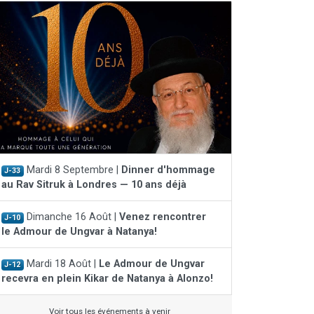
Mardi 8 Septembre |
Dinner d'hommage
J-33
au Rav Sitruk à Londres — 10 ans déjà
Dimanche 16 Août |
Venez rencontrer
J-10
le Admour de Ungvar à Natanya!
Mardi 18 Août |
Le Admour de Ungvar
J-12
recevra en plein Kikar de Natanya à Alonzo!
Voir tous les événements à venir