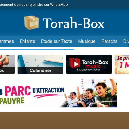
viennent de nous rejoindre sur WhatsApp
viennent de nous rejoindre sur WhatsApp
de donner son Maasser
es viennent de faire un don pour 5 jours de vacances aux Orphelins
es viennent de faire un don pour Diane, 80 ans, dans un appartement insalub
emmes
Enfants
Etude sur Texte
Musique
Paracha
Di
 viennent de demander une bénédiction
viennent de nous rejoindre sur WhatsApp
nnes viennent de faire un don pour Sauvez la jambe de Yohan
49 places pour étudier en groupe sur Zoom
lles musiques dans Torah-Box Music
viennent de nous rejoindre sur WhatsApp
viennent de nous rejoindre sur WhatsApp
viennent de nous rejoindre sur WhatsApp
les musiques dans Torah-Box Music
es viennent de faire un don pour Tsédaka : pauvres d'Israel