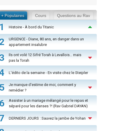
+ Populaires
Cours
Questions au Rav
1
Histoire - À bord du Titanic
2
URGENCE - Diane, 80 ans, en danger dans un
appartement insalubre
3
Ils ont volé 12 Sifré Torah à Levallois… mais
pas la Torah
4
L'édito de la semaine - En visite chez le Steipler
5
Je manque d'estime de moi, comment y
remédier ?
6
Assister à un mariage mélangé pour le repas et
séparé pour les danses ?! (Rav Gabriel DAYAN)
7
DERNIERS JOURS : Sauvez la jambe de Yohan