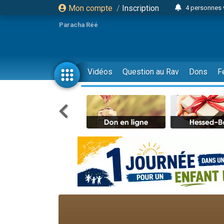
Mon compte
/
Inscription
4 personnes 
3 personnes 
Paracha Réé
Odaya vient 
3 personn
3 personn
Vidéos
Question au Rav
Dons
F
13 personnes
2 personnes 
30 perso
Il reste 
12 nouve
3 personnes 
2 personnes 
3 personnes 
2 nouvel
8 personn