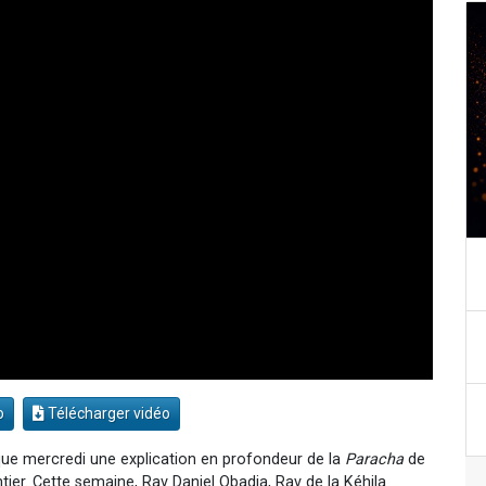
o
Télécharger vidéo
ue mercredi une explication en profondeur de la
Paracha
de
er. Cette semaine, Rav Daniel Obadia, Rav de la Kéhila