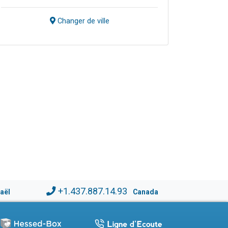
Changer de ville
+1.437.887.14.93
raël
Canada