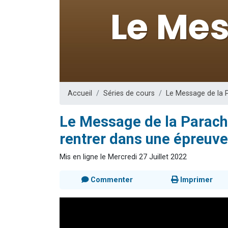
Nouvelle émis
61 personnes
Ariel vient 
Il reste 
Eva vient de
Accueil
Séries de cours
Le Message de la 
Le Message de la Parach
rentrer dans une épreuve
Mis en ligne le Mercredi 27 Juillet 2022
Commenter
Imprimer