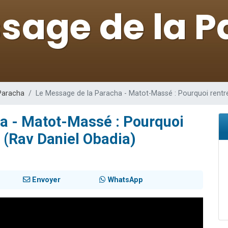
sion radio : Visions de grandeur n°104 : Le Chabbath et le Birkat Hamazone à 
 viennent de demander une bénédiction
de donner son Maasser
49 places pour étudier en groupe sur Zoom
 donner son Maasser
Paracha
Le Message de la Paracha - Matot-Massé : Pourquoi rentr
a - Matot-Massé : Pourquoi
 (Rav Daniel Obadia)
Envoyer
WhatsApp