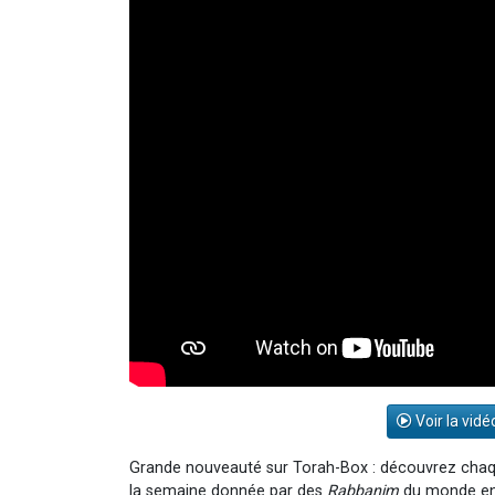
Voir la vidé
Grande nouveauté sur Torah-Box : découvrez chaq
la semaine donnée par des
Rabbanim
du monde enti