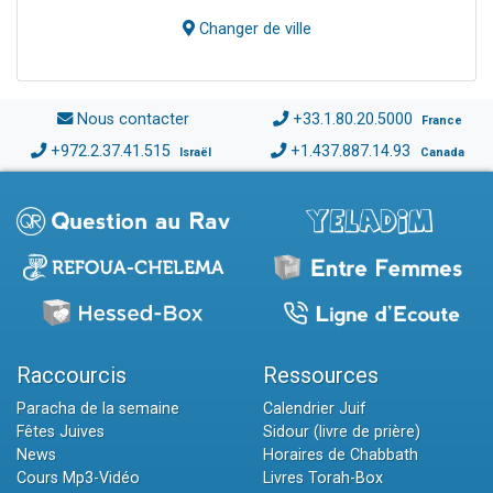
Changer de ville
Nous contacter
+33.1.80.20.5000
France
+972.2.37.41.515
+1.437.887.14.93
Israël
Canada
Raccourcis
Ressources
Paracha de la semaine
Calendrier Juif
Fêtes Juives
Sidour (livre de prière)
News
Horaires de Chabbath
Cours Mp3-Vidéo
Livres Torah-Box