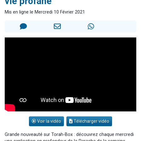
vie profane
13 personnes viennent de demander une bénédiction
Mis en ligne le Mercredi 10 Février 2021
30 personnes viennent de faire un don pour Sauvez la jambe de Yohan
Il reste 49 places pour étudier en groupe sur Zoom
12 nouvelles musiques dans Torah-Box Music
29 personnes viennent de demander une bénédiction
Voir la vidéo
Télécharger vidéo
Grande nouveauté sur Torah-Box : découvrez chaque mercredi