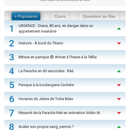
+ Populaires
Cours
Questions au Rav
1
URGENCE - Diane, 80 ans, en danger dans un
appartement insalubre
2
Histoire - À bord du Titanic
3
Mitsva en panique 😨 Arriver à l'heure à la Téfila
4
La Paracha en 60 secondes : Réé
5
Panique à la boulangerie Cachère
6
Horaires du Jeûne de Ticha Béav
7
Résumé de la Paracha Réé en animation Vidéo IA
8
Avaler son propre sang, permis ?