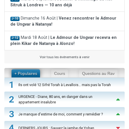
Sitruk à Londres — 10 ans déjà
Dimanche 16 Août |
Venez rencontrer le Admour
J-10
de Ungvar à Natanya!
Mardi 18 Août |
Le Admour de Ungvar recevra en
J-12
plein Kikar de Natanya à Alonzo!
Voir tous les événements à venir
+ Populaires
Cours
Questions au Rav
1
Ils ont volé 12 Sifré Torah à Levallois… mais pas la Torah
2
URGENCE - Diane, 80 ans, en danger dans un
appartement insalubre
3
Je manque d'estime de moi, comment y remédier ?
4
DERNIERS JOURS : Sauvez la jambe de Yohan