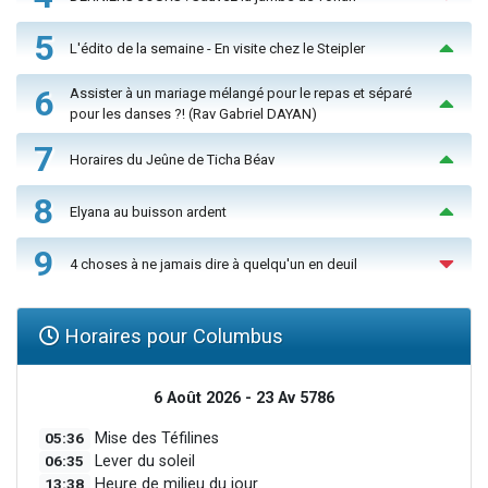
5
L'édito de la semaine - En visite chez le Steipler
6
Assister à un mariage mélangé pour le repas et séparé
pour les danses ?! (Rav Gabriel DAYAN)
7
Horaires du Jeûne de Ticha Béav
8
Elyana au buisson ardent
9
4 choses à ne jamais dire à quelqu'un en deuil
Horaires pour Columbus
6 Août 2026 - 23 Av 5786
05:36
Mise des Téfilines
06:35
Lever du soleil
13:38
Heure de milieu du jour