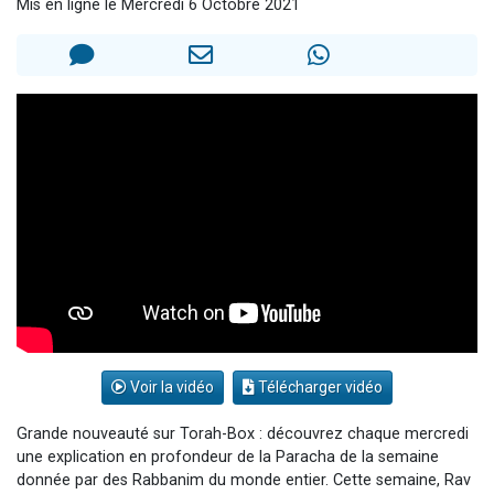
Mis en ligne le Mercredi 6 Octobre 2021
Dovan vient de donner son Maasser
2 personnes viennent de nous rejoindre sur WhatsApp
2 personnes viennent de nous rejoindre sur WhatsApp
Malgorzata vient de donner son Maasser
3 personnes viennent de nous rejoindre sur WhatsApp
Voir la vidéo
Télécharger vidéo
Grande nouveauté sur Torah-Box : découvrez chaque mercredi
une explication en profondeur de la Paracha de la semaine
donnée par des Rabbanim du monde entier. Cette semaine, Rav