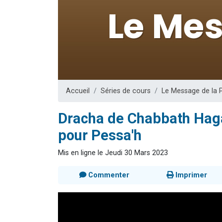
Dovan vient 
2 personnes 
2 personnes 
Malgorzata v
3 personnes 
Accueil
Séries de cours
Le Message de la 
Dracha de Chabbath Hag
pour Pessa'h
Mis en ligne le Jeudi 30 Mars 2023
Commenter
Imprimer