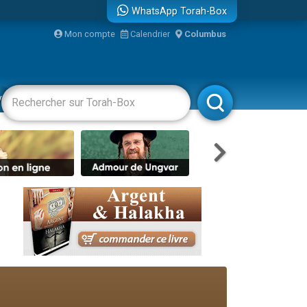
WhatsApp Torah-Box
Mon compte
Calendrier
Columbus
re
vertissements
Livres
Rabbanim
travers le temps
 leur maman
...