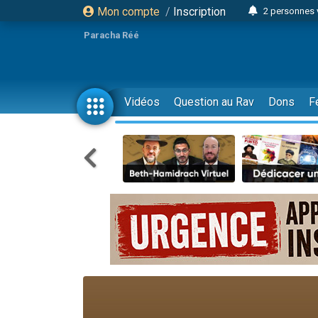
Mon compte
/
Inscription
2 personnes 
3 personnes 
Paracha Réé
2 nouvel
8 personn
4 personn
Vidéos
Question au Rav
Dons
F
Nouvelle émis
61 personnes
39 perso
Il reste 
Ariel vient 
Nathaniel vi
6 personn
2 personn
10 personnes
Il reste 