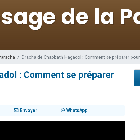
de donner son Maasser
viennent de nous rejoindre sur WhatsApp
viennent de nous rejoindre sur WhatsApp
ient de donner son Maasser
viennent de nous rejoindre sur WhatsApp
Paracha
Dracha de Chabbath Hagadol : Comment se préparer pour
adol : Comment se préparer
Envoyer
WhatsApp