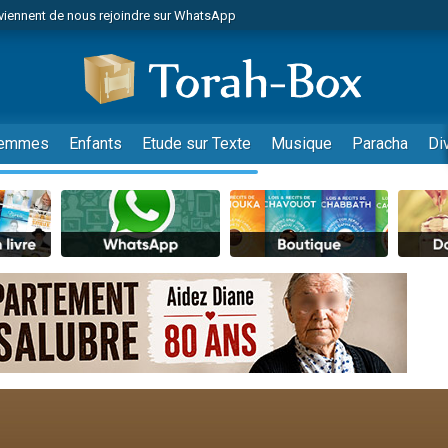
viennent de nous rejoindre sur WhatsApp
viennent de nous rejoindre sur WhatsApp
les musiques dans Torah-Box Music
es viennent de faire un don pour Tsédaka : pauvres d'Israel
es viennent de faire un don pour Diane, 80 ans, dans un appartement insalub
emmes
Enfants
Etude sur Texte
Musique
Paracha
Di
sion radio : Visions de grandeur n°104 : Le Chabbath et le Birkat Hamazone à 
 viennent de demander une bénédiction
nnes viennent de faire un don pour Sauvez la jambe de Yohan
49 places pour étudier en groupe sur Zoom
de donner son Maasser
ent de donner son Maasser
es viennent de faire un don pour 5 enfants déjà orphelins risquent de perdre
es viennent de faire un don pour Reloger Rivka, 6 enfants, victime de violences
 viennent de demander une bénédiction
49 places pour étudier en groupe sur Zoom