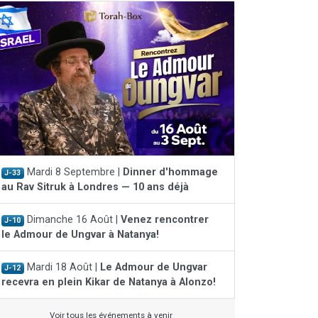
Mardi 8 Septembre |
Dinner d'hommage
J-33
au Rav Sitruk à Londres — 10 ans déjà
Dimanche 16 Août |
Venez rencontrer
J-10
le Admour de Ungvar à Natanya!
Mardi 18 Août |
Le Admour de Ungvar
J-12
recevra en plein Kikar de Natanya à Alonzo!
Voir tous les événements à venir