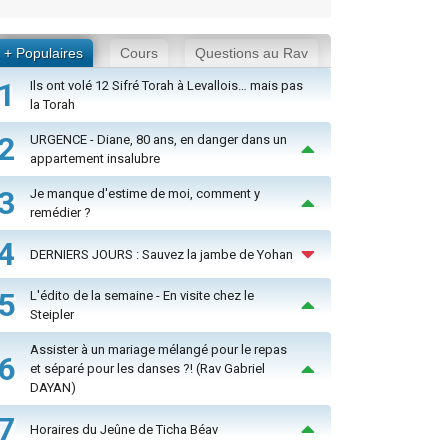
+ Populaires
Cours
Questions au Rav
1
Ils ont volé 12 Sifré Torah à Levallois… mais pas
la Torah
2
URGENCE - Diane, 80 ans, en danger dans un
appartement insalubre
3
Je manque d'estime de moi, comment y
remédier ?
4
DERNIERS JOURS : Sauvez la jambe de Yohan
5
L'édito de la semaine - En visite chez le
Steipler
Assister à un mariage mélangé pour le repas
6
et séparé pour les danses ?! (Rav Gabriel
DAYAN)
7
Horaires du Jeûne de Ticha Béav