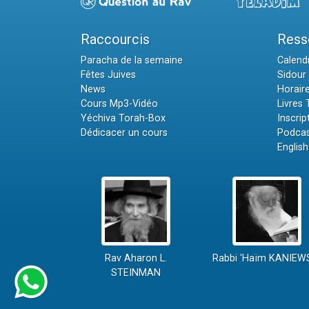
Raccourcis
Ress
Paracha de la semaine
Calendr
Fêtes Juives
Sidour 
News
Horair
Cours Mp3-Vidéo
Livres
Yéchiva Torah-Box
Inscrip
Dédicacer un cours
Podcas
English
Rav Aharon L.
Rabbi 'Haïm KANIEW
STEINMAN