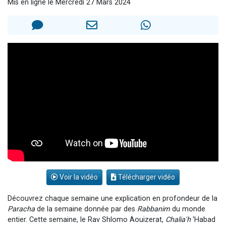
Mis en ligne le Mercredi 27 Mars 2024
Nouvelle émission radio : Visions de grandeur n°104 : Le Chabbath et le Birkat Hamazone à travers le temps
61 personnes viennent de demander une bénédiction
Ariel vient de donner son Maasser
Il reste 49 places pour étudier en groupe sur Zoom
Eva vient de donner son Maasser
Voir la vidéo
Télécharger vidéo
Découvrez chaque semaine une explication en profondeur de la
Paracha
de la semaine donnée par des
Rabbanim
du monde
entier. Cette semaine, le Rav Shlomo Aouizerat,
Chalia'h
'Habad