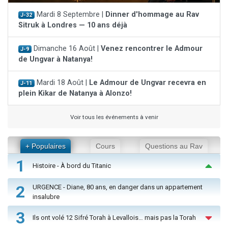
Mardi 8 Septembre |
Dinner d'hommage au Rav
J-32
Sitruk à Londres — 10 ans déjà
Dimanche 16 Août |
Venez rencontrer le Admour
J-9
de Ungvar à Natanya!
Mardi 18 Août |
Le Admour de Ungvar recevra en
J-11
plein Kikar de Natanya à Alonzo!
Voir tous les événements à venir
+ Populaires
Cours
Questions au Rav
1
Histoire - À bord du Titanic
2
URGENCE - Diane, 80 ans, en danger dans un appartement
insalubre
3
Ils ont volé 12 Sifré Torah à Levallois… mais pas la Torah