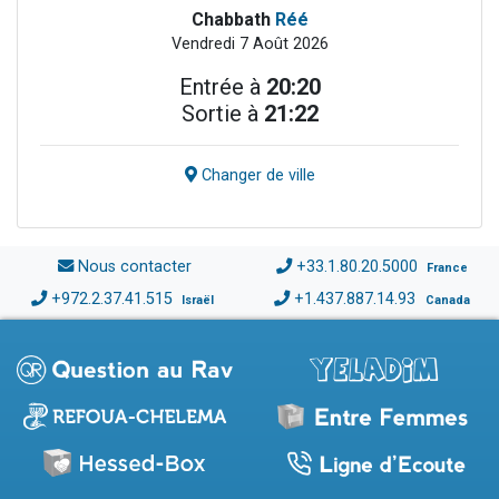
Chabbath
Réé
Vendredi 7 Août 2026
Entrée à
20:20
Sortie à
21:22
Changer de ville
Nous contacter
+33.1.80.20.5000
France
+972.2.37.41.515
+1.437.887.14.93
Israël
Canada