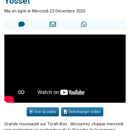
Yossef
61 personnes viennent de demander une bénédiction
Mis en ligne le Mercredi 23 Décembre 2020
Il reste 49 places pour étudier en groupe sur Zoom
Ariel vient de donner son Maasser
Nathaniel vient de donner son Maasser
4 personnes viennent de nous rejoindre sur WhatsApp
Voir la vidéo
Télécharger vidéo
Grande nouveauté sur Torah-Box : découvrez chaque mercredi