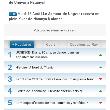
de Ungvar à Natanya!
Mardi 18 Août |
Le Admour de Ungvar recevra en
J-12
plein Kikar de Natanya à Alonzo!
Voir tous les événements à venir
+ Populaires
Cours
Questions au Rav
1
URGENCE - Diane, 80 ans, en danger dans un
appartement insalubre
2
Histoire - À bord du Titanic
3
Ils ont volé 12 Sifré Torah à Levallois… mais pas la Torah
4
L'édito de la semaine - En visite chez le Steipler
5
Je manque d'estime de moi, comment y remédier ?