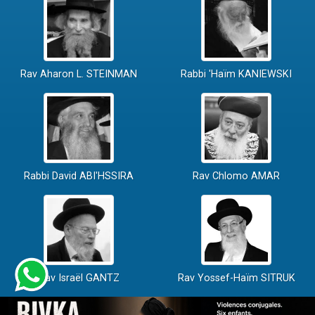
Rav Aharon L. STEINMAN
Rabbi 'Haïm KANIEWSKI
Rabbi David ABI'HSSIRA
Rav Chlomo AMAR
Rav Israël GANTZ
Rav Yossef-Haïm SITRUK