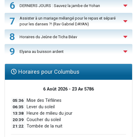
6
DERNIERS JOURS : Sauvez la jambe de Yohan
7
Assister à un mariage mélangé pour le repas et séparé
pour les danses ?! (Rav Gabriel DAYAN)
8
Horaires du Jeûne de Ticha Béav
9
Elyana au buisson ardent
Horaires pour Columbus
6 Août 2026 - 23 Av 5786
05:36
Mise des Téfilines
06:35
Lever du soleil
13:38
Heure de milieu du jour
20:39
Coucher du soleil
21:22
Tombée de la nuit