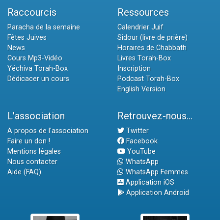
Raccourcis
Ressources
Paracha de la semaine
Calendrier Juif
Fêtes Juives
Sidour (livre de prière)
News
Horaires de Chabbath
Cours Mp3-Vidéo
Livres Torah-Box
Yéchiva Torah-Box
Inscription
Dédicacer un cours
Podcast Torah-Box
English Version
L'association
Retrouvez-nous...
A propos de l'association
Twitter
Faire un don !
Facebook
Mentions légales
YouTube
Nous contacter
WhatsApp
Aide (FAQ)
WhatsApp Femmes
Application iOS
Application Android