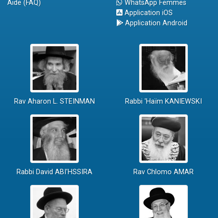
Aide (FAQ)
WhatsApp Femmes
Application iOS
Application Android
Rav Aharon L. STEINMAN
Rabbi 'Haïm KANIEWSKI
Rabbi David ABI'HSSIRA
Rav Chlomo AMAR