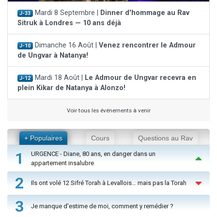
Mardi 8 Septembre |
Dinner d'hommage au Rav
J-33
Sitruk à Londres — 10 ans déjà
Dimanche 16 Août |
Venez rencontrer le Admour
J-10
de Ungvar à Natanya!
Mardi 18 Août |
Le Admour de Ungvar recevra en
J-12
plein Kikar de Natanya à Alonzo!
Voir tous les événements à venir
+ Populaires
Cours
Questions au Rav
1
URGENCE - Diane, 80 ans, en danger dans un
appartement insalubre
2
Ils ont volé 12 Sifré Torah à Levallois… mais pas la Torah
3
Je manque d'estime de moi, comment y remédier ?