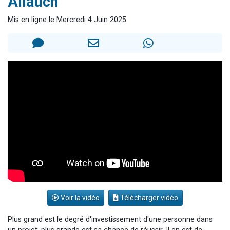
Allauch
13 personnes viennent de demander une bénédiction
Mis en ligne le Mercredi 4 Juin 2025
30 personnes viennent de faire un don pour Sauvez la jambe de Yohan
Il reste 49 places pour étudier en groupe sur Zoom
12 nouvelles musiques dans Torah-Box Music
29 personnes viennent de demander une bénédiction
Voir la vidéo
Télécharger vidéo
Plus grand est le degré d'investissement d'une personne dans