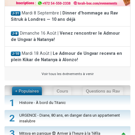
Mardi 8 Septembre |
Dinner d'hommage au Rav
J-31
Sitruk à Londres — 10 ans déjà
Dimanche 16 Août |
Venez rencontrer le Admour
J-8
de Ungvar à Natanya!
Mardi 18 Août |
Le Admour de Ungvar recevra en
J-10
plein Kikar de Natanya à Alonzo!
Voir tous les événements à venir
+ Populaires
Cours
Questions au Rav
1
Histoire - À bord du Titanic
2
URGENCE - Diane, 80 ans, en danger dans un appartement
insalubre
3
Mitsva en panique 😨 Arriver à l'heure à la Téfila