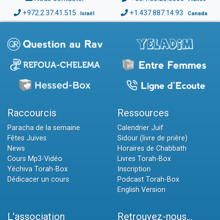
+972.2.37.41.515
+1.437.887.14.93
Israël
Canada
Raccourcis
Ressources
Paracha de la semaine
Calendrier Juif
Fêtes Juives
Sidour (livre de prière)
News
Horaires de Chabbath
Cours Mp3-Vidéo
Livres Torah-Box
Yéchiva Torah-Box
Inscription
Dédicacer un cours
Podcast Torah-Box
English Version
L'association
Retrouvez-nous...