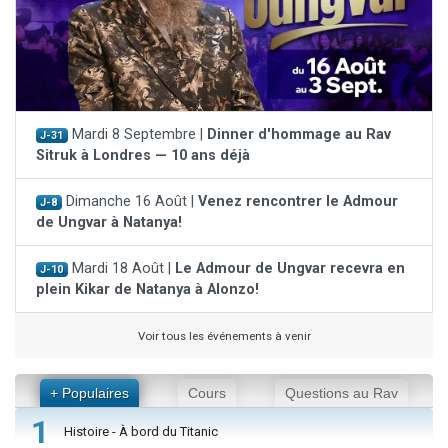
Mardi 8 Septembre |
Dinner d'hommage au Rav
J-31
Sitruk à Londres — 10 ans déjà
Dimanche 16 Août |
Venez rencontrer le Admour
J-8
de Ungvar à Natanya!
Mardi 18 Août |
Le Admour de Ungvar recevra en
J-10
plein Kikar de Natanya à Alonzo!
Voir tous les événements à venir
+ Populaires
Cours
Questions au Rav
1
Histoire - À bord du Titanic