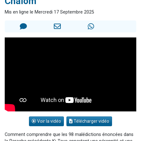
Chalom"
13 personnes viennent de demander une bénédiction
Mis en ligne le Mercredi 17 Septembre 2025
30 personnes viennent de faire un don pour Sauvez la jambe de Yohan
Il reste 49 places pour étudier en groupe sur Zoom
12 nouvelles musiques dans Torah-Box Music
29 personnes viennent de demander une bénédiction
Voir la vidéo
Télécharger vidéo
Comment comprendre que les 98 malédictions énoncées dans