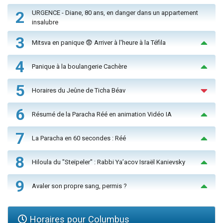
2
URGENCE - Diane, 80 ans, en danger dans un appartement
insalubre
3
Mitsva en panique 😨 Arriver à l'heure à la Téfila
4
Panique à la boulangerie Cachère
5
Horaires du Jeûne de Ticha Béav
6
Résumé de la Paracha Réé en animation Vidéo IA
7
La Paracha en 60 secondes : Réé
8
Hiloula du "Steïpeler" : Rabbi Ya’acov Israël Kanievsky
9
Avaler son propre sang, permis ?
Horaires pour Columbus