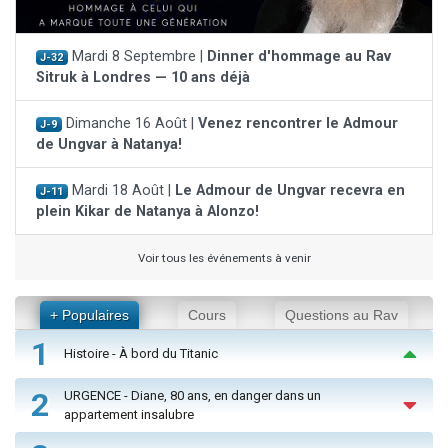
Mardi 8 Septembre |
Dinner d'hommage au Rav
J-32
Sitruk à Londres — 10 ans déjà
Dimanche 16 Août |
Venez rencontrer le Admour
J-9
de Ungvar à Natanya!
Mardi 18 Août |
Le Admour de Ungvar recevra en
J-11
plein Kikar de Natanya à Alonzo!
Voir tous les événements à venir
+ Populaires
Cours
Questions au Rav
1
Histoire - À bord du Titanic
2
URGENCE - Diane, 80 ans, en danger dans un
appartement insalubre