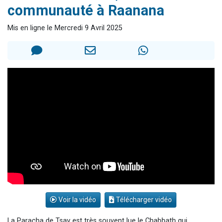
communauté à Raanana
6 personnes viennent de nous rejoindre sur WhatsApp
4 personnes viennent de faire un don pour Reloger Rivka, 6 enfants, victime de violences...
Mis en ligne le Mercredi 9 Avril 2025
2 personnes viennent de faire un don pour 1 Journée de Vacances Pour les Enfants
17 personnes viennent de demander une bénédiction
4 personnes viennent de nous rejoindre sur WhatsApp
Voir la vidéo
Télécharger vidéo
La Paracha de Tsav est très souvent lue le Chabbath qui