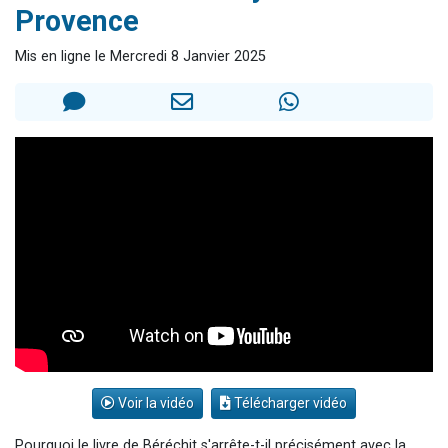
Provence
17 personnes viennent de demander une bénédiction
4 personnes viennent de nous rejoindre sur WhatsApp
Mis en ligne le Mercredi 8 Janvier 2025
Il reste 49 places pour étudier en groupe sur Zoom
Eva vient de donner son Maasser
Eli vient de donner son Maasser
Voir la vidéo
Télécharger vidéo
Pourquoi le livre de Béréchit s'arrête-t-il précisément avec la