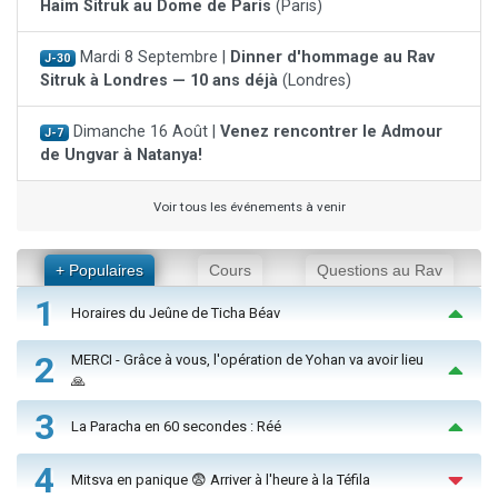
Haim Sitruk au Dome de Paris
(Paris)
Mardi 8 Septembre |
Dinner d'hommage au Rav
J-30
Sitruk à Londres — 10 ans déjà
(Londres)
Dimanche 16 Août |
Venez rencontrer le Admour
J-7
de Ungvar à Natanya!
Voir tous les événements à venir
+ Populaires
Cours
Questions au Rav
1
Horaires du Jeûne de Ticha Béav
2
MERCI - Grâce à vous, l'opération de Yohan va avoir lieu
🙏
3
La Paracha en 60 secondes : Réé
4
Mitsva en panique 😨 Arriver à l'heure à la Téfila