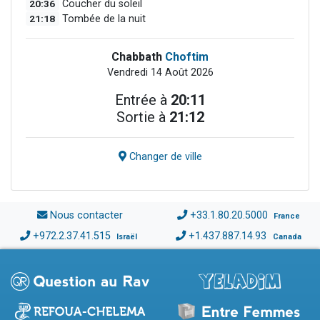
20:36
Coucher du soleil
21:18
Tombée de la nuit
Chabbath
Choftim
Vendredi 14 Août 2026
Entrée à
20:11
Sortie à
21:12
Changer de ville
Nous contacter
+33.1.80.20.5000
France
+972.2.37.41.515
+1.437.887.14.93
Israël
Canada