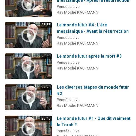
messianique - Après la résurrection
13 personnes viennent de demander une bénédiction
Pensée Juive
Rav Moché KAUFMANN
30 personnes viennent de faire un don pour Sauvez la jambe de Yohan
Il reste 49 places pour étudier en groupe sur Zoom
Le monde futur #4 : L'ère
25:55
messianique - Avant la résurrection
12 nouvelles musiques dans Torah-Box Music
Pensée Juive
29 personnes viennent de demander une bénédiction
Rav Moché KAUFMANN
Le monde futur après la mort #3
28:58
Pensée Juive
Rav Moché KAUFMANN
Les diverses étapes du monde futur
27:20
#2
Pensée Juive
Rav Moché KAUFMANN
Le monde futur #1 - Que dit vraiment
23:45
la Torah ?
Pensée Juive