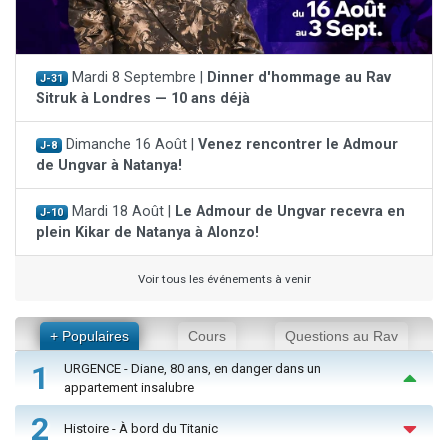
Mardi 8 Septembre |
Dinner d'hommage au Rav
J-31
Sitruk à Londres — 10 ans déjà
Dimanche 16 Août |
Venez rencontrer le Admour
J-8
de Ungvar à Natanya!
Mardi 18 Août |
Le Admour de Ungvar recevra en
J-10
plein Kikar de Natanya à Alonzo!
Voir tous les événements à venir
+ Populaires
Cours
Questions au Rav
1
URGENCE - Diane, 80 ans, en danger dans un
appartement insalubre
2
Histoire - À bord du Titanic