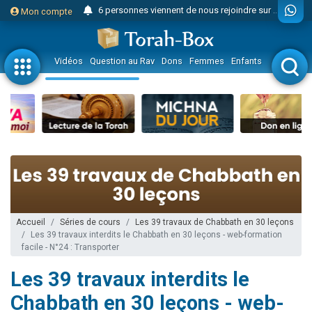
6 personnes viennent de nous rejoindre sur WhatsApp
Mon compte
4 personnes viennent de faire un don pour Reloger Rivka, 6 enfants, victime de violences...
2 personnes viennent de faire un don pour 1 Journée de Vacances Pour les Enfants
Vidéos
Question au Rav
Dons
Femmes
Enfants
Etude sur 
17 personnes viennent de demander une bénédiction
4 personnes viennent de nous rejoindre sur WhatsApp
Il reste 49 places pour étudier en groupe sur Zoom
23 personnes viennent de faire un don pour Diane, 80 ans, dans un appartement insalubre
Eva vient de donner son Maasser
4 personnes viennent de nous rejoindre sur WhatsApp
3 personnes viennent de nous rejoindre sur WhatsApp
3 personnes viennent de faire un don pour 5 jours de vacances aux Orphelins
Accueil
Séries de cours
Les 39 travaux de Chabbath en 30 leçons
Les 39 travaux interdits le Chabbath en 30 leçons - web-formation
Odaya vient de donner son Maasser
facile - N°24 : Transporter
13 personnes viennent de demander une bénédiction
Les 39 travaux interdits le
2 personnes viennent de nous rejoindre sur WhatsApp
Chabbath en 30 leçons - web-
30 personnes viennent de faire un don pour Sauvez la jambe de Yohan