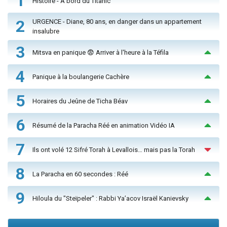
1
Histoire - À bord du Titanic
2
URGENCE - Diane, 80 ans, en danger dans un appartement
insalubre
3
Mitsva en panique 😨 Arriver à l'heure à la Téfila
4
Panique à la boulangerie Cachère
5
Horaires du Jeûne de Ticha Béav
6
Résumé de la Paracha Réé en animation Vidéo IA
7
Ils ont volé 12 Sifré Torah à Levallois… mais pas la Torah
8
La Paracha en 60 secondes : Réé
9
Hiloula du "Steïpeler" : Rabbi Ya’acov Israël Kanievsky