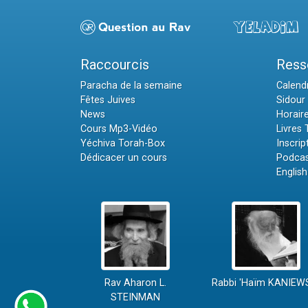
Raccourcis
Ress
Paracha de la semaine
Calendr
Fêtes Juives
Sidour 
News
Horair
Cours Mp3-Vidéo
Livres
Yéchiva Torah-Box
Inscrip
Dédicacer un cours
Podcas
English
Rav Aharon L.
Rabbi 'Haïm KANIEW
STEINMAN