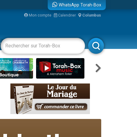
WhatsApp Torah-Box
Mon compte
Calendrier
Columbus
re
racha
Divertissements
Livres
Rabbanim
travers le temps