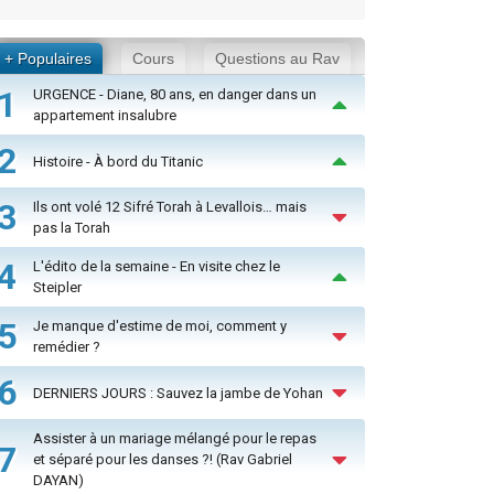
+ Populaires
Cours
Questions au Rav
1
URGENCE - Diane, 80 ans, en danger dans un
appartement insalubre
2
Histoire - À bord du Titanic
3
Ils ont volé 12 Sifré Torah à Levallois… mais
pas la Torah
4
L'édito de la semaine - En visite chez le
Steipler
5
Je manque d'estime de moi, comment y
remédier ?
6
DERNIERS JOURS : Sauvez la jambe de Yohan
Assister à un mariage mélangé pour le repas
7
et séparé pour les danses ?! (Rav Gabriel
DAYAN)