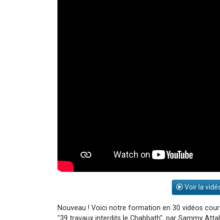
Voir la vidé
Nouveau ! Voici notre formation en 30 vidéos court
"39 travaux interdits le Chabbath", par Sammy Attal