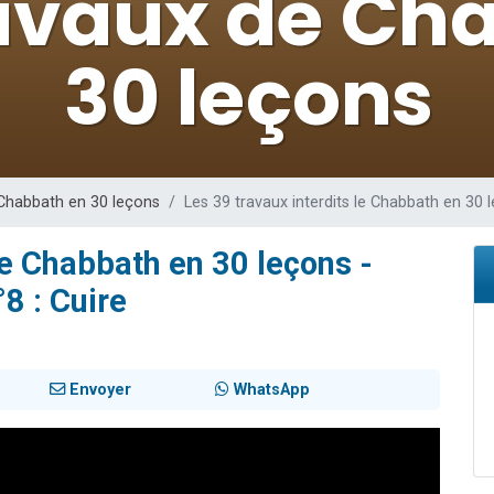
 viennent de demander une bénédiction
49 places pour étudier en groupe sur Zoom
de donner son Maasser
ent de donner son Maasser
viennent de nous rejoindre sur WhatsApp
 Chabbath en 30 leçons
Les 39 travaux interdits le Chabbath en 30 l
le Chabbath en 30 leçons -
8 : Cuire
Envoyer
WhatsApp