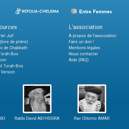
ources
L'association
ier Juif
A propos de l'association
(livre de prière)
Faire un don !
es de Chabbath
Mentions légales
 Torah-Box
Nous contacter
tion
Aide (FAQ)
t Torah-Box
 Version
SKI
Rabbi David ABI'HSSIRA
Rav Chlomo AMAR