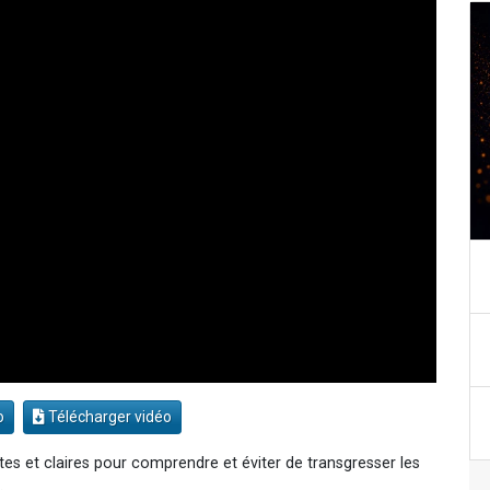
o
Télécharger vidéo
es et claires pour comprendre et éviter de transgresser les
.