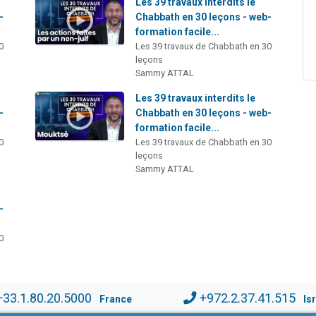
Les 39 travaux interdits le
-
Chabbath en 30 leçons - web-
formation facile...
0
Les 39 travaux de Chabbath en 30
leçons
Sammy ATTAL
Les 39 travaux interdits le
-
Chabbath en 30 leçons - web-
formation facile...
0
Les 39 travaux de Chabbath en 30
leçons
Sammy ATTAL
-
0
+33.1.80.20.5000
+972.2.37.41.515
France
Is