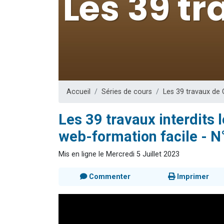
61 personnes
Il reste 
Ariel vient 
Nathaniel vi
4 personnes 
Accueil
Séries de cours
Les 39 travaux de
Les 39 travaux interdits 
web-formation facile - N°
Mis en ligne le Mercredi 5 Juillet 2023
Commenter
Imprimer