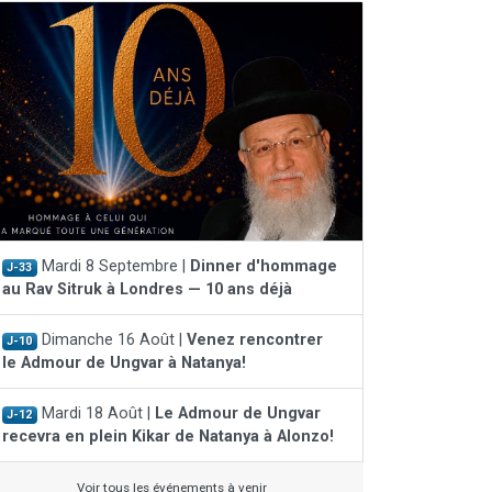
Mardi 8 Septembre |
Dinner d'hommage
J-33
au Rav Sitruk à Londres — 10 ans déjà
Dimanche 16 Août |
Venez rencontrer
J-10
le Admour de Ungvar à Natanya!
Mardi 18 Août |
Le Admour de Ungvar
J-12
recevra en plein Kikar de Natanya à Alonzo!
Voir tous les événements à venir