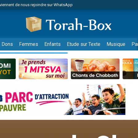
viennent de nous rejoindre sur WhatsApp
de donner son Maasser
es viennent de faire un don pour 5 jours de vacances aux Orphelins
es viennent de faire un don pour Diane, 80 ans, dans un appartement insalub
viennent de nous rejoindre sur WhatsApp
Dons
Femmes
Enfants
Etude sur Texte
Musique
Pa
 viennent de demander une bénédiction
nnes viennent de faire un don pour Sauvez la jambe de Yohan
49 places pour étudier en groupe sur Zoom
lles musiques dans Torah-Box Music
viennent de nous rejoindre sur WhatsApp
viennent de nous rejoindre sur WhatsApp
les musiques dans Torah-Box Music
viennent de nous rejoindre sur WhatsApp
es viennent de faire un don pour Tsédaka : pauvres d'Israel
sion radio : Visions de grandeur n°104 : Le Chabbath et le Birkat Hamazone à 