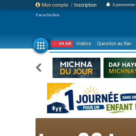
Mon compte
/
Inscription
3 personnes 
Odaya vient 
Paracha Réé
3 personn
3 personn
2 personnes 
Vidéos
Question au Rav
ON AIR
13 personnes
30 perso
Il reste 
12 nouve
3 personnes 
2 personnes 
2 nouvel
3 personnes 
8 personn
Nouvelle émis