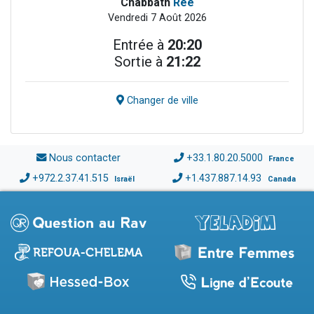
Chabbath
Réé
Vendredi 7 Août 2026
Entrée à
20:20
Sortie à
21:22
Changer de ville
Nous contacter
+33.1.80.20.5000
France
+972.2.37.41.515
+1.437.887.14.93
Israël
Canada