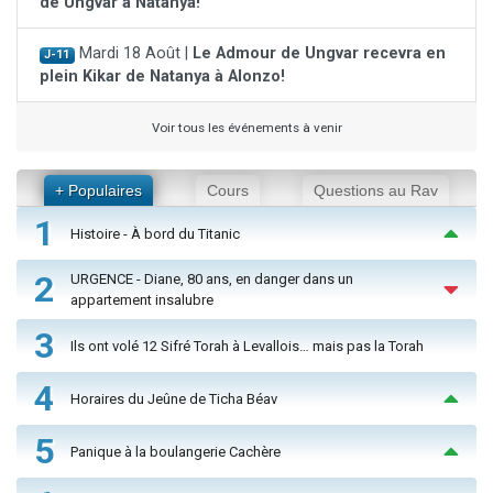
de Ungvar à Natanya!
Mardi 18 Août |
Le Admour de Ungvar recevra en
J-11
plein Kikar de Natanya à Alonzo!
Voir tous les événements à venir
+ Populaires
Cours
Questions au Rav
1
Histoire - À bord du Titanic
2
URGENCE - Diane, 80 ans, en danger dans un
appartement insalubre
3
Ils ont volé 12 Sifré Torah à Levallois… mais pas la Torah
4
Horaires du Jeûne de Ticha Béav
5
Panique à la boulangerie Cachère