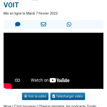
VOIT
Il reste 49 places pour étudier en groupe sur Zoom
3 personnes viennent de nous rejoindre sur WhatsApp
Mis en ligne le Mardi 7 Février 2023
2 personnes viennent de nous rejoindre sur WhatsApp
2 nouvelles musiques dans Torah-Box Music
6 personnes viennent de nous rejoindre sur WhatsApp
Voir la vidéo
Télécharger vidéo
Wow ! C'est nouveau ! Chaque semaine, les podcasts Torah-