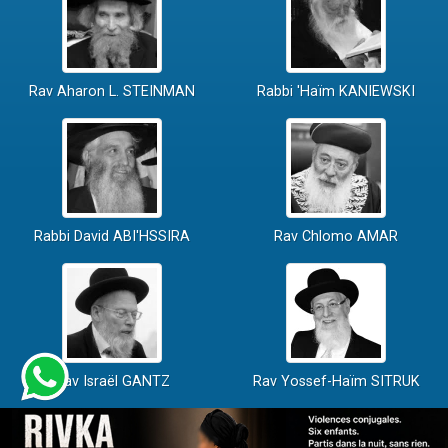
Rav Aharon L. STEINMAN
Rabbi 'Haïm KANIEWSKI
Rabbi David ABI'HSSIRA
Rav Chlomo AMAR
Rav Israël GANTZ
Rav Yossef-Haïm SITRUK