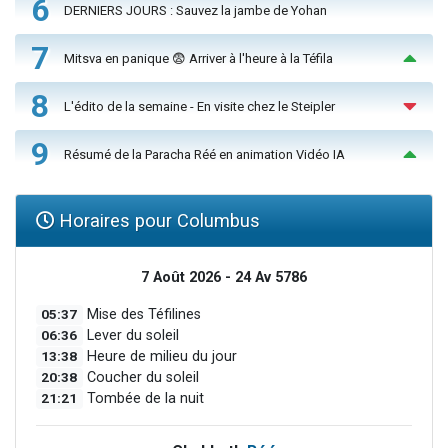
6
DERNIERS JOURS : Sauvez la jambe de Yohan
7
Mitsva en panique 😨 Arriver à l'heure à la Téfila
8
L'édito de la semaine - En visite chez le Steipler
9
Résumé de la Paracha Réé en animation Vidéo IA
Horaires pour Columbus
7 Août 2026 - 24 Av 5786
05:37
Mise des Téfilines
06:36
Lever du soleil
13:38
Heure de milieu du jour
20:38
Coucher du soleil
21:21
Tombée de la nuit