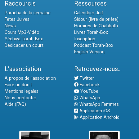
Raccourcis
Ressources
Paracha de la semaine
Calendrier Juif
Fêtes Juives
Sidour (livre de prière)
News
Horaires de Chabbath
Cours Mp3-Vidéo
Livres Torah-Box
Yéchiva Torah-Box
Inscription
Dédicacer un cours
Podcast Torah-Box
English Version
L'association
Retrouvez-nous...
A propos de l'association
Twitter
Faire un don !
Facebook
Mentions légales
YouTube
Nous contacter
WhatsApp
Aide (FAQ)
WhatsApp Femmes
Application iOS
Application Android