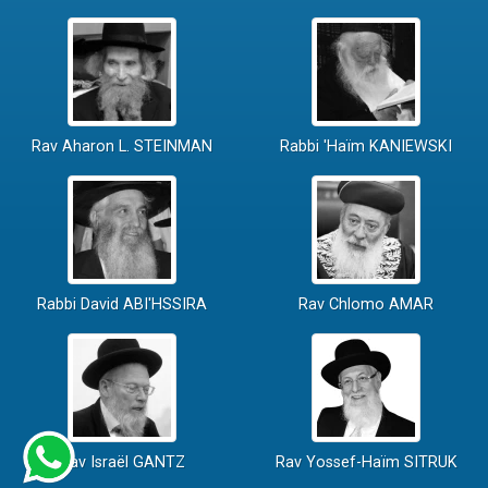
Rav Aharon L. STEINMAN
Rabbi 'Haïm KANIEWSKI
Rabbi David ABI'HSSIRA
Rav Chlomo AMAR
Rav Israël GANTZ
Rav Yossef-Haïm SITRUK