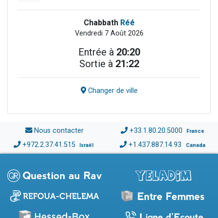
Chabbath
Réé
Vendredi 7 Août 2026
Entrée à
20:20
Sortie à
21:22
Changer de ville
Nous contacter
+33.1.80.20.5000
France
+972.2.37.41.515
+1.437.887.14.93
Israël
Canada