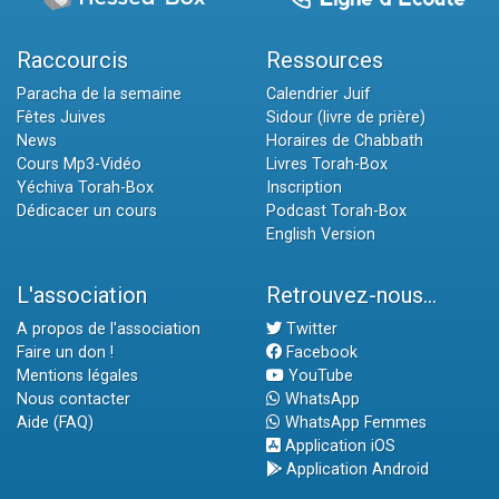
Raccourcis
Ressources
Paracha de la semaine
Calendrier Juif
Fêtes Juives
Sidour (livre de prière)
News
Horaires de Chabbath
Cours Mp3-Vidéo
Livres Torah-Box
Yéchiva Torah-Box
Inscription
Dédicacer un cours
Podcast Torah-Box
English Version
L'association
Retrouvez-nous...
A propos de l'association
Twitter
Faire un don !
Facebook
Mentions légales
YouTube
Nous contacter
WhatsApp
Aide (FAQ)
WhatsApp Femmes
Application iOS
Application Android