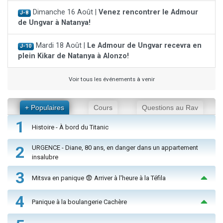
Dimanche 16 Août |
Venez rencontrer le Admour
J-8
de Ungvar à Natanya!
Mardi 18 Août |
Le Admour de Ungvar recevra en
J-10
plein Kikar de Natanya à Alonzo!
Voir tous les événements à venir
+ Populaires
Cours
Questions au Rav
1
Histoire - À bord du Titanic
2
URGENCE - Diane, 80 ans, en danger dans un appartement
insalubre
3
Mitsva en panique 😨 Arriver à l'heure à la Téfila
4
Panique à la boulangerie Cachère