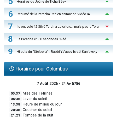
5
Horaires du Jeûne de Ticha Béav
6
Résumé de la Paracha Réé en animation Vidéo IA
7
Ils ont volé 12 Sifré Torah à Levallois… mais pas la Torah
8
La Paracha en 60 secondes : Réé
9
Hiloula du "Steïpeler" : Rabbi Ya’acov Israël Kanievsky
Horaires pour Columbus
7 Août 2026 - 24 Av 5786
05:37
Mise des Téfilines
06:36
Lever du soleil
13:38
Heure de milieu du jour
20:38
Coucher du soleil
21:21
Tombée de la nuit