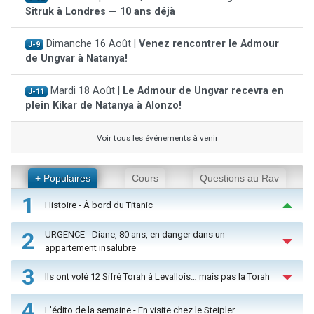
Sitruk à Londres — 10 ans déjà
Dimanche 16 Août |
Venez rencontrer le Admour
J-9
de Ungvar à Natanya!
Mardi 18 Août |
Le Admour de Ungvar recevra en
J-11
plein Kikar de Natanya à Alonzo!
Voir tous les événements à venir
+ Populaires
Cours
Questions au Rav
1
Histoire - À bord du Titanic
2
URGENCE - Diane, 80 ans, en danger dans un
appartement insalubre
3
Ils ont volé 12 Sifré Torah à Levallois… mais pas la Torah
4
L'édito de la semaine - En visite chez le Steipler