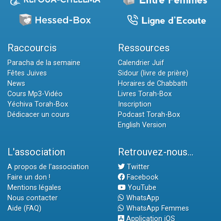
Raccourcis
Ressources
Paracha de la semaine
Calendrier Juif
Fêtes Juives
Sidour (livre de prière)
News
Horaires de Chabbath
Cours Mp3-Vidéo
Livres Torah-Box
Yéchiva Torah-Box
Inscription
Dédicacer un cours
Podcast Torah-Box
English Version
L'association
Retrouvez-nous...
A propos de l'association
Twitter
Faire un don !
Facebook
Mentions légales
YouTube
Nous contacter
WhatsApp
Aide (FAQ)
WhatsApp Femmes
Application iOS