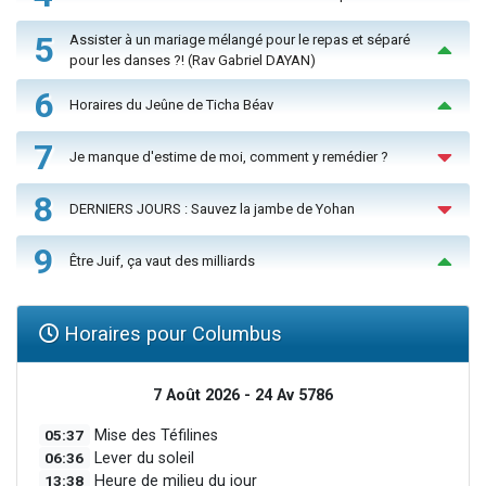
5
Assister à un mariage mélangé pour le repas et séparé
pour les danses ?! (Rav Gabriel DAYAN)
6
Horaires du Jeûne de Ticha Béav
7
Je manque d'estime de moi, comment y remédier ?
8
DERNIERS JOURS : Sauvez la jambe de Yohan
9
Être Juif, ça vaut des milliards
Horaires pour Columbus
7 Août 2026 - 24 Av 5786
05:37
Mise des Téfilines
06:36
Lever du soleil
13:38
Heure de milieu du jour