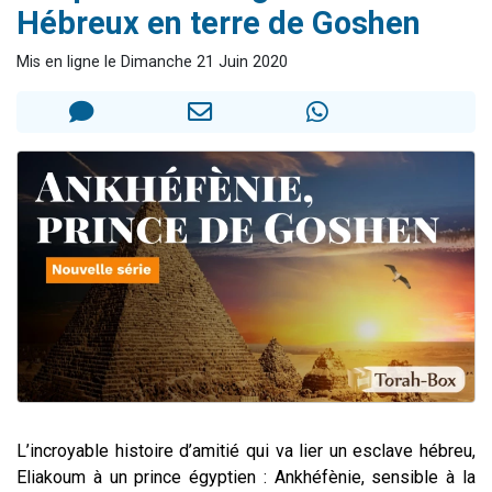
Hébreux en terre de Goshen
13 personnes viennent de demander une bénédiction
30 personnes viennent de faire un don pour Sauvez la jambe de Yohan
Mis en ligne le Dimanche 21 Juin 2020
Il reste 49 places pour étudier en groupe sur Zoom
12 nouvelles musiques dans Torah-Box Music
29 personnes viennent de demander une bénédiction
L’incroyable histoire d’amitié qui va lier un esclave hébreu,
Eliakoum à un prince égyptien : Ankhéfènie, sensible à la