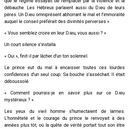
que le régime essayait de remplacer par la violence et la
débauche. Les Hébreux parlaient aussi du D.ieu de leurs
pères. Un D.ieu omniprésent abhorrant le mal et l’immoralité
auquel le conseil préférait des divinités perverses ».
« Vous semblez croire en leur D.ieu, vous aussi ? »
Un court silence s’installa.
« Oui », finit-il par lâcher d’un ton solennel.
Le prince eut du mal à encaisser toutes ces lourdes
confidences d’un seul coup. Sa bouche s’asséchait. Il était
déboussolé.
« Comment pourrais-je en savoir plus sur ce D.ieu
mystérieux ? ».
Les yeux du vieil homme s’humectaient de larmes.
L’honnêteté et le courage du prince le renvoyait à des
années plus tôt, où la quête de vérité portait tout son être