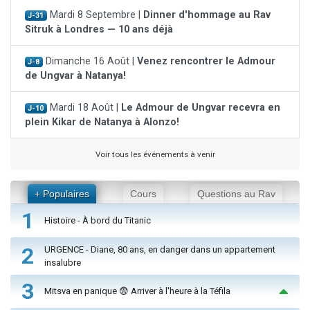
Mardi 8 Septembre |
Dinner d'hommage au Rav
J-31
Sitruk à Londres — 10 ans déjà
Dimanche 16 Août |
Venez rencontrer le Admour
J-8
de Ungvar à Natanya!
Mardi 18 Août |
Le Admour de Ungvar recevra en
J-10
plein Kikar de Natanya à Alonzo!
Voir tous les événements à venir
+ Populaires
Cours
Questions au Rav
1
Histoire - À bord du Titanic
2
URGENCE - Diane, 80 ans, en danger dans un appartement
insalubre
3
Mitsva en panique 😨 Arriver à l'heure à la Téfila