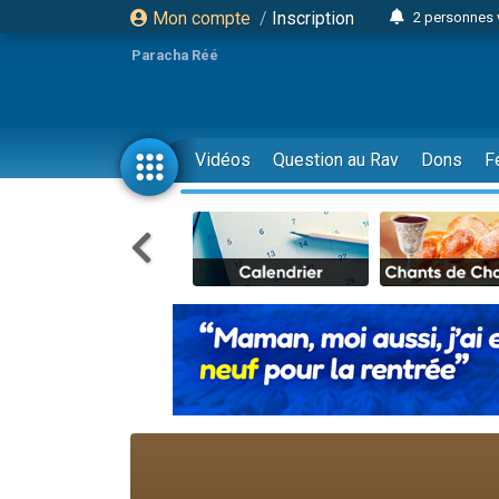
Mon compte
/
Inscription
2 personnes 
3 personnes 
Paracha Réé
2 nouvel
8 personn
4 personn
Vidéos
Question au Rav
Dons
F
Nouvelle émis
61 personnes
39 perso
Il reste 
Ariel vient 
Nathaniel vi
6 personn
2 personn
10 personnes
Il reste 