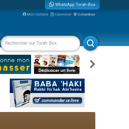
WhatsApp Torah-Box
Mon compte
Calendrier
Columbus
re
vertissements
Livres
Rabbanim
travers le temps
 leur maman
...