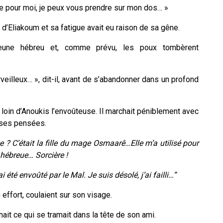
ie pour moi, je peux vous prendre sur mon dos… »
 d’Eliakoum et sa fatigue avait eu raison de sa gêne.
 jeune hébreu et, comme prévu, les poux tombèrent
veilleux… », dit-il, avant de s’abandonner dans un profond
, loin d’Anoukis l’envoûteuse. Il marchait péniblement avec
à ses pensées.
 ? C’était la fille du mage
Osmaarê
…Elle m’a utilisé pour
r hébreue… Sorcière !
té envoûté par le Mal. Je suis désolé, j’ai failli…”
effort, coulaient sur son visage.
ait ce qui se tramait dans la tête de son ami.