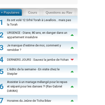
+ Populaires
Cours
Questions au Rav
1
Ils ont volé 12 Sifré Torah à Levallois… mais pas
la Torah
2
URGENCE - Diane, 80 ans, en danger dans un
appartement insalubre
3
Je manque d'estime de moi, comment y
remédier ?
4
DERNIERS JOURS : Sauvez la jambe de Yohan
5
L'édito de la semaine - En visite chez le
Steipler
Assister à un mariage mélangé pour le repas
6
et séparé pour les danses ?! (Rav Gabriel
DAYAN)
7
Horaires du Jeûne de Ticha Béav