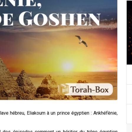
sclave hébreu, Eliakoum à un prince égyptien : Ankhéfènie,
il des épisodes comment un héritier du trône égyptien