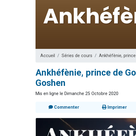
Dovan vient 
2 personnes 
2 personnes 
Malgorzata v
3 personnes 
Accueil
Séries de cours
Ankhéfènie, princ
Ankhéfènie, prince de Go
Goshen
Mis en ligne le Dimanche 25 Octobre 2020
Commenter
Imprimer