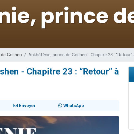
de donner son Maasser
viennent de nous rejoindre sur WhatsApp
viennent de nous rejoindre sur WhatsApp
ient de donner son Maasser
viennent de nous rejoindre sur WhatsApp
e de Goshen
Ankhéfènie, prince de Goshen - Chapitre 23 : “Retour
shen - Chapitre 23 : “Retour” à
Envoyer
WhatsApp