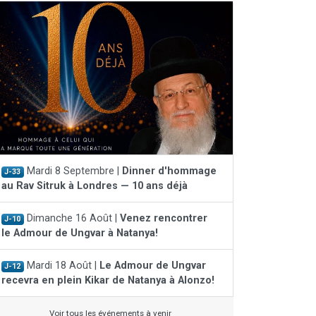
Mardi 8 Septembre |
Dinner d'hommage
J-33
au Rav Sitruk à Londres — 10 ans déjà
Dimanche 16 Août |
Venez rencontrer
J-10
le Admour de Ungvar à Natanya!
Mardi 18 Août |
Le Admour de Ungvar
J-12
recevra en plein Kikar de Natanya à Alonzo!
Voir tous les événements à venir