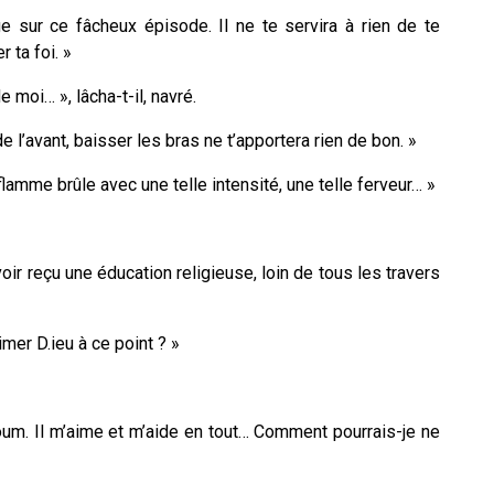
e sur ce fâcheux épisode. Il ne te servira à rien de te
 ta foi. »
moi… », lâcha-t-il, navré.
e l’avant, baisser les bras ne t’apportera rien de bon. »
lamme brûle avec une telle intensité, une telle ferveur… »
voir reçu une éducation religieuse, loin de tous les travers
mer D.ieu à ce point ? »
oum. Il m’aime et m’aide en tout… Comment pourrais-je ne