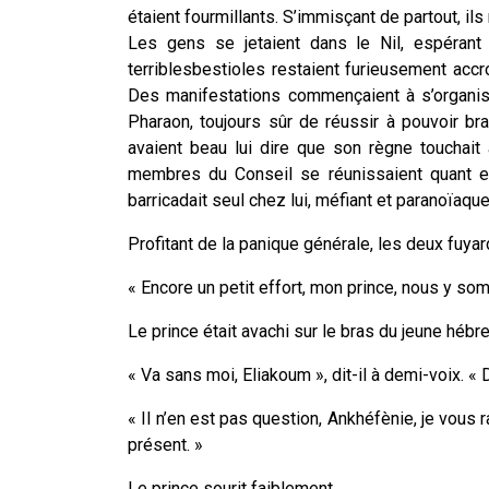
étaient fourmillants. S’immisçant de partout, ils
Les gens se jetaient dans le Nil, espérant 
terriblesbestioles restaient furieusement accr
Des manifestations commençaient à s’organise
Pharaon, toujours sûr de réussir à pouvoir bra
avaient beau lui dire que son règne touchait à
membres du Conseil se réunissaient quant eu
barricadait seul chez lui, méfiant et paranoïaque
Profitant de la panique générale, les deux fuya
« Encore un petit effort, mon prince, nous y 
Le prince était avachi sur le bras du jeune hébre
« Va sans moi, Eliakoum », dit-il à demi-voix. «
« Il n’en est pas question, Ankhéfènie, je vous
présent. »
Le prince sourit faiblement.