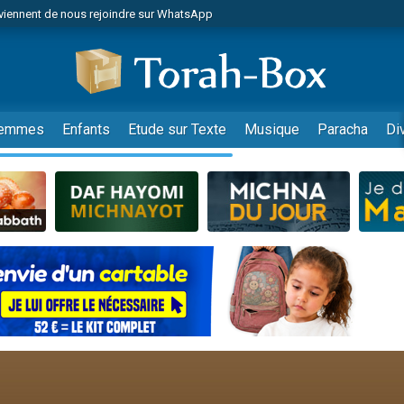
viennent de nous rejoindre sur WhatsApp
viennent de nous rejoindre sur WhatsApp
les musiques dans Torah-Box Music
es viennent de faire un don pour Tsédaka : pauvres d'Israel
es viennent de faire un don pour Diane, 80 ans, dans un appartement insalub
emmes
Enfants
Etude sur Texte
Musique
Paracha
Di
sion radio : Visions de grandeur n°104 : Le Chabbath et le Birkat Hamazone à 
 viennent de demander une bénédiction
nnes viennent de faire un don pour Sauvez la jambe de Yohan
49 places pour étudier en groupe sur Zoom
de donner son Maasser
ent de donner son Maasser
es viennent de faire un don pour 5 enfants déjà orphelins risquent de perdre
es viennent de faire un don pour Reloger Rivka, 6 enfants, victime de violences
 viennent de demander une bénédiction
49 places pour étudier en groupe sur Zoom