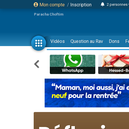
Mon compte
/
Inscription
2 personnes 
Lisbel Esthe
Paracha Choftim
3 person
2 personn
3 personnes 
Vidéos
Question au Rav
Dons
F
11 personnes
3 personn
Il reste 
2 personnes 
29 personnes
Il reste 
2 personnes 
6 personnes 
4 personn
2 personn