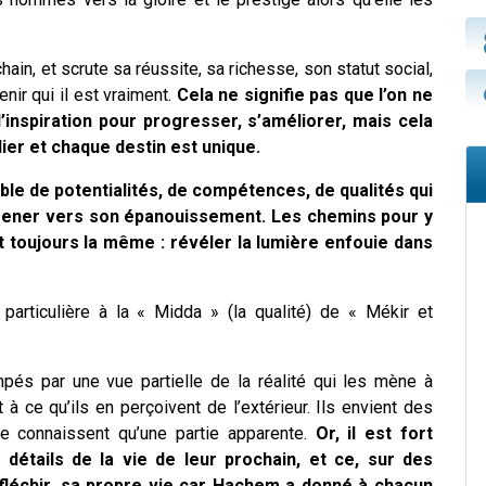
n, et scrute sa réussite, sa richesse, son statut social,
nir qui il est vraiment.
Cela ne signifie pas que l’on ne
inspiration pour progresser, s’améliorer, mais cela
er et chaque destin est unique.
e de potentialités, de compétences, de qualités qui
e mener vers son épanouissement. Les chemins pour y
est toujours la même : révéler la lumière enfouie dans
 particulière à la « Midda » (la qualité) de « Mékir et
pés par une vue partielle de la réalité qui les mène à
à ce qu’ils en perçoivent de l’extérieur. Ils envient des
ne connaissent qu’une partie apparente.
Or, il est fort
 détails de la vie de leur prochain, et ce, sur des
fléchir, sa propre vie car Hachem a donné à chacun