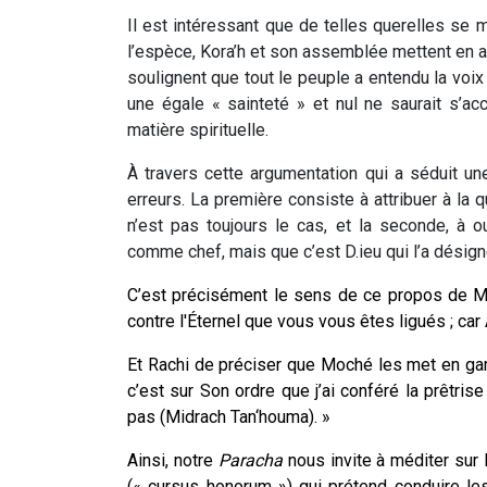
Il est intéressant que de telles querelles se
l’espèce, Kora’h et son assemblée mettent en ava
soulignent que tout le peuple a entendu la voix 
une égale « sainteté » et nul ne saurait s’ac
matière spirituelle.
À travers cette argumentation qui a séduit 
erreurs. La première consiste à attribuer à la 
n’est pas toujours le cas, et la seconde, à 
comme chef, mais que c’est D.ieu qui l’a désign
C’est précisément le sens de ce propos de
contre l'Éternel que vous vous êtes ligués ; car
Et Rachi de préciser que Moché les met en gard
c’est sur Son ordre que j’ai conféré la prêtri
pas (Midrach Tan‘houma). »
Ainsi, notre
Paracha
nous invite à méditer sur 
(« cursus honorum ») qui prétend conduire les