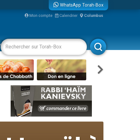
WhatsApp Torah-Box
Mon compte
Calendrier
Columbus
vertissements
Livres
Rabbanim
re
...