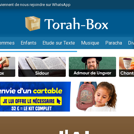
viennent de nous rejoindre sur WhatsApp
r vient de donner son Maasser
nes viennent de faire un don pour Événements Torah-Box
es viennent de faire un don pour Tsédaka : pauvres d'Israel
viennent de nous rejoindre sur WhatsApp
emmes
Enfants
Etude sur Texte
Musique
Paracha
Di
 viennent de demander une bénédiction
es viennent de faire un don pour Diane, 80 ans, dans un appartement insalub
49 places pour étudier en groupe sur Zoom
viennent de nous rejoindre sur WhatsApp
 viennent de demander une bénédiction
49 places pour étudier en groupe sur Zoom
viennent de nous rejoindre sur WhatsApp
viennent de nous rejoindre sur WhatsApp
es viennent de faire un don pour Reloger Rivka, 6 enfants, victime de violences
es viennent de faire un don pour 1 Journée de Vacances Pour les Enfants