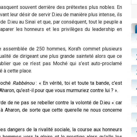
 masquent souvent derrière des prétextes plus nobles. En
nt leur désir de servir D.ieu de manière plus intense, ils
de D.ieu au Sinaï et que, par conséquent, tout le peuple a
caparer les honneurs et les privilèges du leadership en
une assemblée de 250 hommes, Kora’h commet plusieurs
qualité de dirigeant une plus grande sainteté alors que ce
oublier que ce n’est pas Moché qui s’est auto-proclamé
é à cette place.
 Moché
Rabbénou
: « En vérité, toi et toute ta bande, c'est
 Aharon, qu'est-il pour que vous murmuriez contre lui ? ».
e de ne pas se rebeller contre la volonté de D.ieu « car
se à Aharon, de sorte que cette querelle ne nous concerne
les dangers de la rivalité sociale, la course aux honneurs
 hommes vers la gloire et le prestige alors qu’elle les