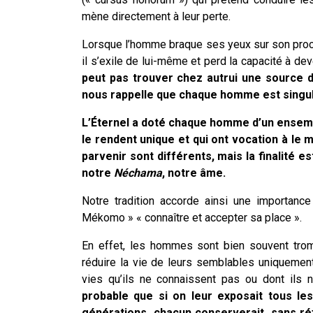
mène directement à leur perte.
Lorsque l’homme braque ses yeux sur son prochai
il s’exile de lui-même et perd la capacité à deve
peut pas trouver chez autrui une source d’
nous rappelle que chaque homme est singuli
L’Éternel a doté chaque homme d’un ensembl
le rendent unique et qui ont vocation à l
parvenir sont différents, mais la finalité 
notre
Néchama
, notre âme.
Notre tradition accorde ainsi une importance
Mékomo » « connaître et accepter sa place ».
En effet, les hommes sont bien souvent trom
réduire la vie de leurs semblables uniquement 
vies qu’ils ne connaissent pas ou dont ils 
probable que si on leur exposait tous les
générations, chacun conserverait, sans ré