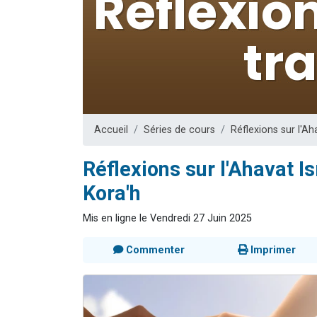
17 personnes
4 personnes 
Il reste 
Eva vient de
Eli vient de 
Accueil
Séries de cours
Réflexions sur l'Ah
Réflexions sur l'Ahavat Is
Kora'h
Mis en ligne le Vendredi 27 Juin 2025
Commenter
Imprimer