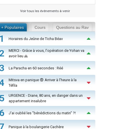
Voir tous les événements à venir
+ Populaires
Cours
Questions au Rav
1
Horaires du Jeûne de Ticha Béav
2
MERCI - Grâce à vous, l'opération de Yohan va
avoir lieu 🙏
3
La Paracha en 60 secondes : Réé
4
Mitsva en panique 😨 Arriver à l'heure à la
Téfila
5
URGENCE - Diane, 80 ans, en danger dans un
appartement insalubre
6
J'ai oublié les "bénédictions du matin" ?!
7
Panique à la boulangerie Cachère