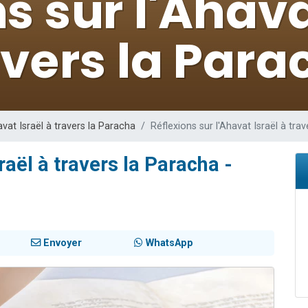
 viennent de demander une bénédiction
viennent de nous rejoindre sur WhatsApp
49 places pour étudier en groupe sur Zoom
 donner son Maasser
donner son Maasser
avat Israël à travers la Paracha
Réflexions sur l'Ahavat Israël à tra
raël à travers la Paracha -
Envoyer
WhatsApp