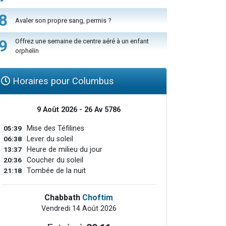
8
Avaler son propre sang, permis ?
9
Offrez une semaine de centre aéré à un enfant
orphelin
Horaires pour Columbus
9 Août 2026 - 26 Av 5786
05:39
Mise des Téfilines
06:38
Lever du soleil
13:37
Heure de milieu du jour
20:36
Coucher du soleil
21:18
Tombée de la nuit
Chabbath
Choftim
Vendredi 14 Août 2026