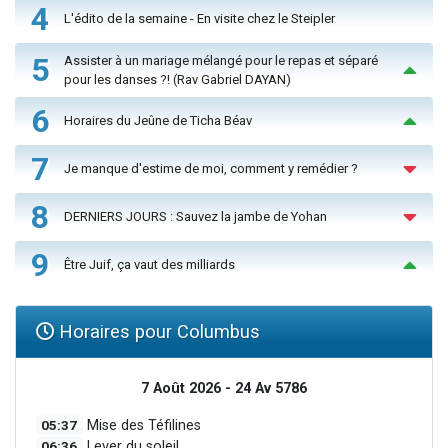
4
L'édito de la semaine - En visite chez le Steipler
5
Assister à un mariage mélangé pour le repas et séparé
pour les danses ?! (Rav Gabriel DAYAN)
6
Horaires du Jeûne de Ticha Béav
7
Je manque d'estime de moi, comment y remédier ?
8
DERNIERS JOURS : Sauvez la jambe de Yohan
9
Être Juif, ça vaut des milliards
Horaires pour Columbus
7 Août 2026 - 24 Av 5786
05:37
Mise des Téfilines
06:36
Lever du soleil