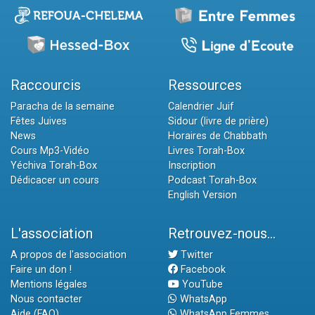
Raccourcis
Ressources
Paracha de la semaine
Calendrier Juif
Fêtes Juives
Sidour (livre de prière)
News
Horaires de Chabbath
Cours Mp3-Vidéo
Livres Torah-Box
Yéchiva Torah-Box
Inscription
Dédicacer un cours
Podcast Torah-Box
English Version
L'association
Retrouvez-nous...
A propos de l'association
Twitter
Faire un don !
Facebook
Mentions légales
YouTube
Nous contacter
WhatsApp
Aide (FAQ)
WhatsApp Femmes