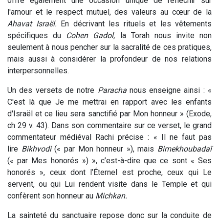
offre également une occasion unique de réfléchir sur
l'amour et le respect mutuel, des valeurs au cœur de la
Ahavat Israël.
En décrivant les rituels et les vêtements
spécifiques du
Cohen Gadol,
la Torah nous invite non
seulement à nous pencher sur la sacralité de ces pratiques,
mais aussi à considérer la profondeur de nos relations
interpersonnelles.
Un des versets de notre
Paracha
nous enseigne ainsi : «
C'est là que Je me mettrai en rapport avec les enfants
d'Israël et ce lieu sera sanctifié par Mon honneur » (Exode,
ch 29 v. 43). Dans son commentaire sur ce verset, le grand
commentateur médiéval Rachi précise : « Il ne faut pas
lire
Bikhvodi
(« par Mon honneur »), mais
Bimekhoubadaï
(« par Mes honorés ») », c’est-à-dire que ce sont « Ses
honorés », ceux dont l’Éternel est proche, ceux qui Le
servent, ou qui Lui rendent visite dans le Temple et qui
confèrent son honneur au
Michkan.
La sainteté du sanctuaire repose donc sur la conduite de