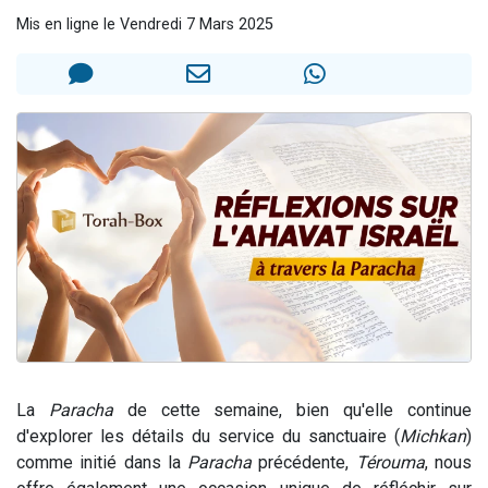
Il reste 49 places pour étudier en groupe sur Zoom
Mis en ligne le Vendredi 7 Mars 2025
3 personnes viennent de nous rejoindre sur WhatsApp
2 personnes viennent de nous rejoindre sur WhatsApp
2 nouvelles musiques dans Torah-Box Music
6 personnes viennent de nous rejoindre sur WhatsApp
La
Paracha
de cette semaine, bien qu'elle continue
d'explorer les détails du service du sanctuaire (
Michkan
)
comme initié dans la
Paracha
précédente,
Térouma
, nous