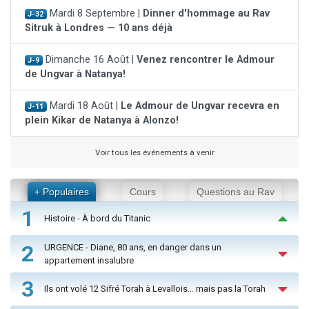
Mardi 8 Septembre |
Dinner d'hommage au Rav
J-32
Sitruk à Londres — 10 ans déjà
Dimanche 16 Août |
Venez rencontrer le Admour
J-9
de Ungvar à Natanya!
Mardi 18 Août |
Le Admour de Ungvar recevra en
J-11
plein Kikar de Natanya à Alonzo!
Voir tous les événements à venir
+ Populaires
Cours
Questions au Rav
1
Histoire - À bord du Titanic
2
URGENCE - Diane, 80 ans, en danger dans un
appartement insalubre
3
Ils ont volé 12 Sifré Torah à Levallois… mais pas la Torah