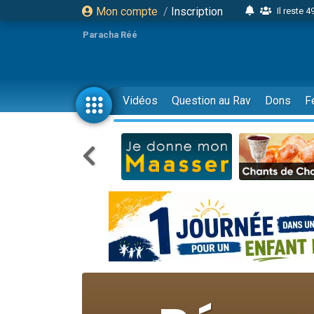
Mon compte
/
Inscription
Il reste 
16 person
Paracha Réé
2 personnes 
6 personnes 
4 personn
Vidéos
Question au Rav
Dons
F
2 personn
17 personnes
4 personnes 
Il reste 
Eva vient de
4 personnes 
3 personnes 
Odaya vient 
3 personn
2 personnes 