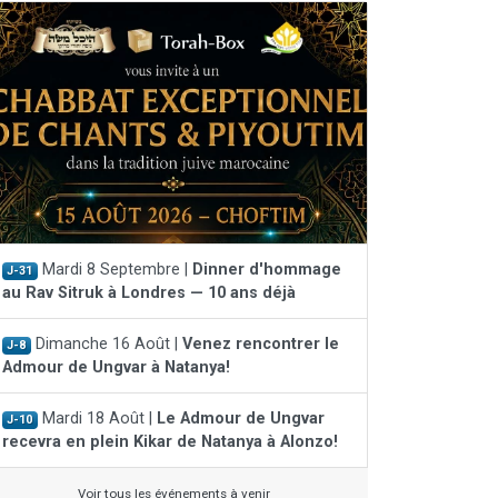
Mardi 8 Septembre |
Dinner d'hommage
J-31
au Rav Sitruk à Londres — 10 ans déjà
Dimanche 16 Août |
Venez rencontrer le
J-8
Admour de Ungvar à Natanya!
Mardi 18 Août |
Le Admour de Ungvar
J-10
recevra en plein Kikar de Natanya à Alonzo!
Voir tous les événements à venir