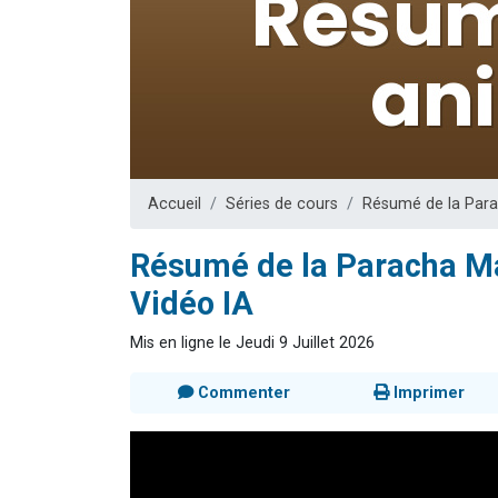
13 personnes
30 perso
Il reste 
12 nouve
29 personnes
Accueil
Séries de cours
Résumé de la Para
Résumé de la Paracha M
Vidéo IA
Mis en ligne le Jeudi 9 Juillet 2026
Commenter
Imprimer