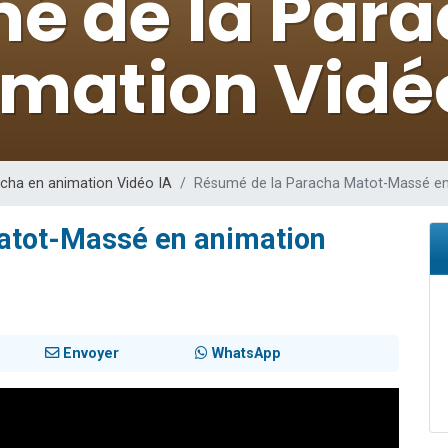
 viennent de demander une bénédiction
nnes viennent de faire un don pour Sauvez la jambe de Yohan
49 places pour étudier en groupe sur Zoom
lles musiques dans Torah-Box Music
 viennent de demander une bénédiction
cha en animation Vidéo IA
Résumé de la Paracha Matot-Massé en
atot-Massé en animation
Envoyer
WhatsApp