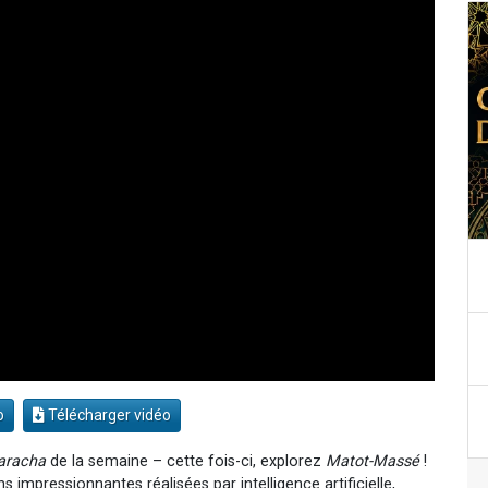
o
Télécharger vidéo
aracha
de la semaine – cette fois-ci, explorez
Matot-Massé
!
impressionnantes réalisées par intelligence artificielle,