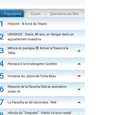
+ Populaires
Cours
Questions au Rav
1
Histoire - À bord du Titanic
2
URGENCE - Diane, 80 ans, en danger dans un
appartement insalubre
3
Mitsva en panique 😨 Arriver à l'heure à la
Téfila
4
Panique à la boulangerie Cachère
5
Horaires du Jeûne de Ticha Béav
6
Résumé de la Paracha Réé en animation
Vidéo IA
7
La Paracha en 60 secondes : Réé
Hiloula du "Steïpeler" : Rabbi Ya’acov Israël