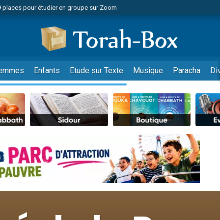
49 places pour étudier en groupe sur Zoom
nes viennent de faire un don pour Diane, 80 ans, dans un appartement insalu
viennent de nous rejoindre sur WhatsApp
viennent de nous rejoindre sur WhatsApp
es viennent de faire un don pour Reloger Rivka, 6 enfants, victime de violences
emmes
Enfants
Etude sur Texte
Musique
Paracha
Di
es viennent de faire un don pour 1 Journée de Vacances Pour les Enfants
 viennent de demander une bénédiction
viennent de nous rejoindre sur WhatsApp
49 places pour étudier en groupe sur Zoom
 donner son Maasser
viennent de nous rejoindre sur WhatsApp
viennent de nous rejoindre sur WhatsApp
de donner son Maasser
es viennent de faire un don pour 5 jours de vacances aux Orphelins
viennent de nous rejoindre sur WhatsApp