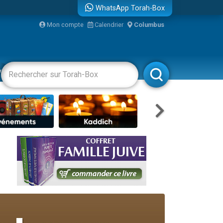
WhatsApp Torah-Box
bre
Mon compte
Calendrier
Columbus
...
vertissements
Livres
Rabbanim