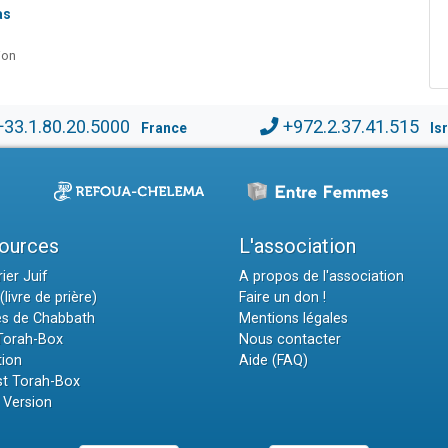
as
ion
+33.1.80.20.5000
+972.2.37.41.515
France
Is
ources
L'association
ier Juif
A propos de l'association
(livre de prière)
Faire un don !
es de Chabbath
Mentions légales
 Torah-Box
Nous contacter
tion
Aide (FAQ)
t Torah-Box
 Version