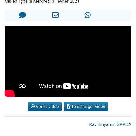
Mis en ligne le Mercredi 3 Février 2021
Dovan vient de donner son Maasser
2 personnes viennent de nous rejoindre sur WhatsApp
2 personnes viennent de nous rejoindre sur WhatsApp
Malgorzata vient de donner son Maasser
3 personnes viennent de nous rejoindre sur WhatsApp
Voir la vidéo
Télécharger vidéo
Rav Binyamin SAADA