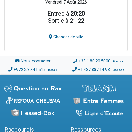
Vendredi 7 Août 2026
Entrée à
20:20
Sortie à
21:22
Changer de ville
Nous contacter
+33.1.80.20.5000
France
+972.2.37.41.515
+1.437.887.14.93
Israël
Canada
Raccourcis
Ressources