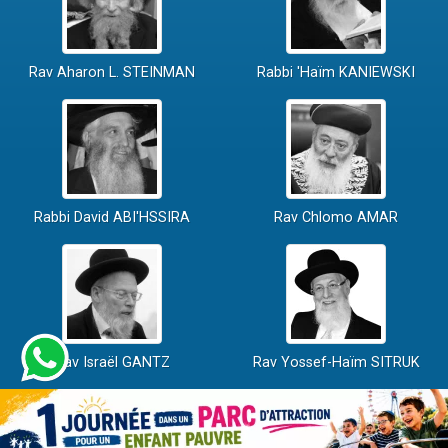
Rav Aharon L. STEINMAN
Rabbi 'Haïm KANIEWSKI
Rabbi David ABI'HSSIRA
Rav Chlomo AMAR
Rav Israël GANTZ
Rav Yossef-Haïm SITRUK