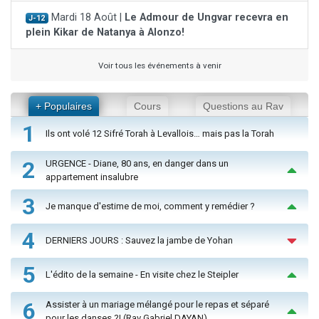
Mardi 18 Août |
Le Admour de Ungvar recevra en
J-12
plein Kikar de Natanya à Alonzo!
Voir tous les événements à venir
+ Populaires
Cours
Questions au Rav
1
Ils ont volé 12 Sifré Torah à Levallois… mais pas la Torah
2
URGENCE - Diane, 80 ans, en danger dans un
appartement insalubre
3
Je manque d'estime de moi, comment y remédier ?
4
DERNIERS JOURS : Sauvez la jambe de Yohan
5
L'édito de la semaine - En visite chez le Steipler
6
Assister à un mariage mélangé pour le repas et séparé
pour les danses ?! (Rav Gabriel DAYAN)