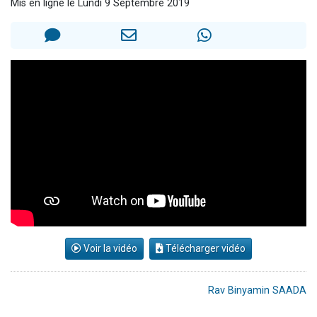
Mis en ligne le Lundi 9 Septembre 2019
2 personnes viennent de nous rejoindre sur WhatsApp
13 personnes viennent de demander une bénédiction
Il reste 49 places pour étudier en groupe sur Zoom
12 nouvelles musiques dans Torah-Box Music
2 personnes viennent de nous rejoindre sur WhatsApp
Voir la vidéo
Télécharger vidéo
Rav Binyamin SAADA