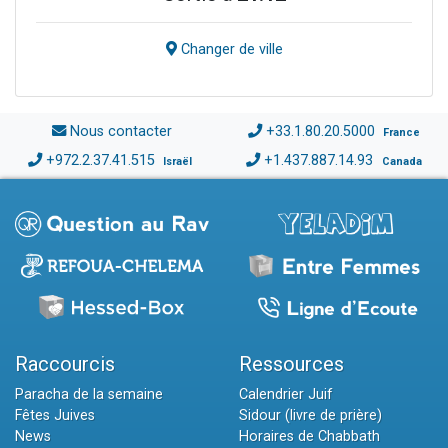
Changer de ville
Nous contacter
+33.1.80.20.5000
France
+972.2.37.41.515
+1.437.887.14.93
Israël
Canada
Raccourcis
Ressources
Paracha de la semaine
Calendrier Juif
Fêtes Juives
Sidour (livre de prière)
News
Horaires de Chabbath