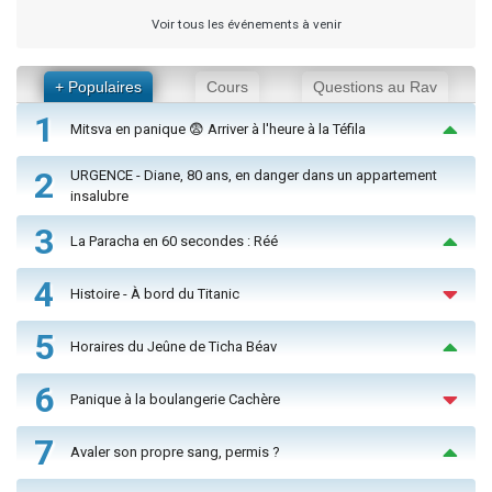
Voir tous les événements à venir
+ Populaires
Cours
Questions au Rav
1
Mitsva en panique 😨 Arriver à l'heure à la Téfila
2
URGENCE - Diane, 80 ans, en danger dans un appartement
insalubre
3
La Paracha en 60 secondes : Réé
4
Histoire - À bord du Titanic
5
Horaires du Jeûne de Ticha Béav
6
Panique à la boulangerie Cachère
7
Avaler son propre sang, permis ?