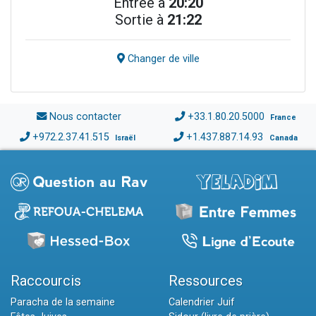
Entrée à
20:20
Sortie à
21:22
Changer de ville
Nous contacter
+33.1.80.20.5000
France
+972.2.37.41.515
+1.437.887.14.93
Israël
Canada
Raccourcis
Ressources
Paracha de la semaine
Calendrier Juif