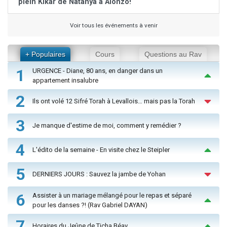
plein Kikar de Natanya à Alonzo!
Voir tous les événements à venir
+ Populaires
Cours
Questions au Rav
1
URGENCE - Diane, 80 ans, en danger dans un
appartement insalubre
2
Ils ont volé 12 Sifré Torah à Levallois… mais pas la Torah
3
Je manque d'estime de moi, comment y remédier ?
4
L'édito de la semaine - En visite chez le Steipler
5
DERNIERS JOURS : Sauvez la jambe de Yohan
6
Assister à un mariage mélangé pour le repas et séparé
pour les danses ?! (Rav Gabriel DAYAN)
7
Horaires du Jeûne de Ticha Béav