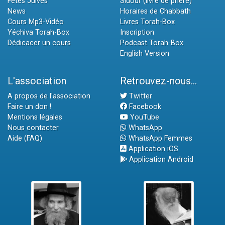
Fêtes Juives
Sidour (livre de prière)
News
Horaires de Chabbath
Cours Mp3-Vidéo
Livres Torah-Box
Yéchiva Torah-Box
Inscription
Dédicacer un cours
Podcast Torah-Box
English Version
L'association
Retrouvez-nous...
A propos de l'association
Twitter
Faire un don !
Facebook
Mentions légales
YouTube
Nous contacter
WhatsApp
Aide (FAQ)
WhatsApp Femmes
Application iOS
Application Android