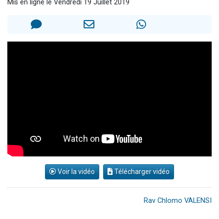
Mis en ligne le Vendredi 19 Juillet 2019
3 personnes viennent de nous rejoindre sur WhatsApp
Odaya vient de donner son Maasser
3 personnes viennent de faire un don pour 5 jours de vacances aux Orphelins
3 personnes viennent de faire un don pour Diane, 80 ans, dans un appartement insalubre
2 personnes viennent de nous rejoindre sur WhatsApp
Voir la vidéo
Télécharger vidéo
Rav Chlomo VALENSI