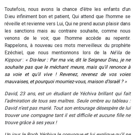
Toutefois, nous avons la chance d’être les enfants d’un
D.ieu infiniment bon et patient, Qui attend que l’homme se
réveille et revienne vers Lui, Qui ne prend aucun plaisir dans
les sanctions mais au contraire souhaite, comme nous
venons de le voir, que l’homme accède au repentir.
Rappelons, à nouveau ces mots merveilleux du prophète
Ezéchiel, que nous mentionnons lors de la
Né'ila
de
Kippour
:
«
Dis-leur : Par ma vie, dit le Seigneur Dieu, je ne
souhaite pas que le méchant meure, mais qu'il renonce à
sa voie et qu'il vive ! Revenez, revenez de vos voies
mauvaises, et pourquoi mourriez-vous, maison d'Israël ?
»
David, 23 ans, est un étudiant de Yéchiva brillant qui fait
l’admiration de tous ses maîtres. Seule ombre au tableau :
David n’est pas marié. Tout son entourage désespère de lui
trouver une compagne tant il est difficile et aucune fille ne
trouve grâce à ses yeux !
Un jour, le Roch Yéchiva le convoque et lui explique qu’il ne