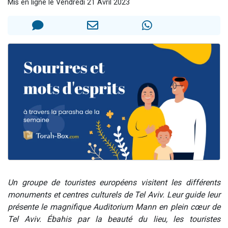
Mis en ligne le Vendredi 21 Avril 2023
Nouvelle émission radio : Visions de grandeur n°104 : Le Chabbath et le Birkat Hamazone à travers le temps
61 personnes viennent de demander une bénédiction
Ariel vient de donner son Maasser
Il reste 49 places pour étudier en groupe sur Zoom
Eva vient de donner son Maasser
Un groupe de touristes européens visitent les différents
monuments et centres culturels de Tel Aviv. Leur guide leur
présente le magnifique Auditorium Mann en plein cœur de
Tel Aviv. Ébahis par la beauté du lieu, les touristes