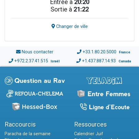
Entrée à
20:20
Sortie à
21:22
Changer de ville
Nous contacter
+33.1.80.20.5000
France
+972.2.37.41.515
+1.437.887.14.93
Israël
Canada
Raccourcis
Ressources
Paracha de la semaine
Calendrier Juif