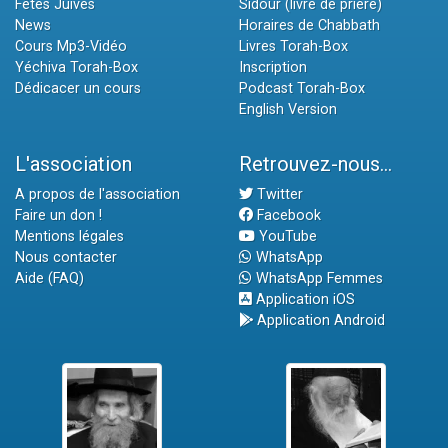
Fêtes Juives
Sidour (livre de prière)
News
Horaires de Chabbath
Cours Mp3-Vidéo
Livres Torah-Box
Yéchiva Torah-Box
Inscription
Dédicacer un cours
Podcast Torah-Box
English Version
L'association
Retrouvez-nous...
A propos de l'association
Twitter
Faire un don !
Facebook
Mentions légales
YouTube
Nous contacter
WhatsApp
Aide (FAQ)
WhatsApp Femmes
Application iOS
Application Android