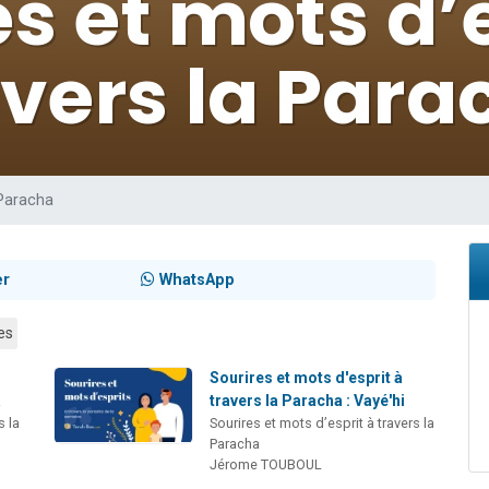
 viennent de demander une bénédiction
nnes viennent de faire un don pour Sauvez la jambe de Yohan
49 places pour étudier en groupe sur Zoom
lles musiques dans Torah-Box Music
 viennent de demander une bénédiction
 Paracha
er
WhatsApp
es
Sourires et mots d'esprit à
a
travers la Paracha : Vayé'hi
s la
Sourires et mots d’esprit à travers la
Paracha
Jérome TOUBOUL