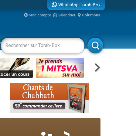
WhatsApp Torah-Box
bre
Mon compte
Calendrier
Columbus
...
vertissements
Livres
Rabbanim