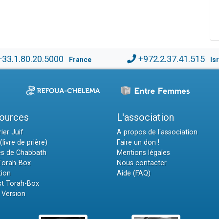
+33.1.80.20.5000
+972.2.37.41.515
France
Is
ources
L'association
ier Juif
A propos de l'association
(livre de prière)
Faire un don !
es de Chabbath
Mentions légales
 Torah-Box
Nous contacter
tion
Aide (FAQ)
t Torah-Box
 Version