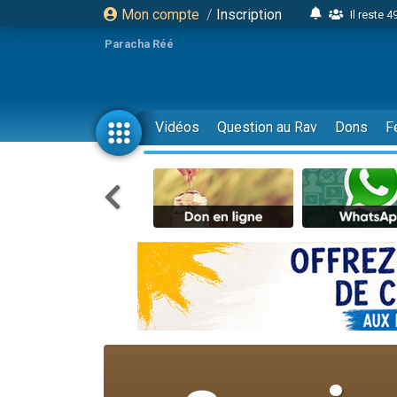
Mon compte
/
Inscription
Il reste 
16 person
Paracha Réé
2 personnes 
6 personnes 
4 personn
Vidéos
Question au Rav
Dons
F
2 personn
17 personnes
4 personnes 
Il reste 
Eva vient de
4 personnes 
3 personnes 
Odaya vient 
3 personn
2 personnes 