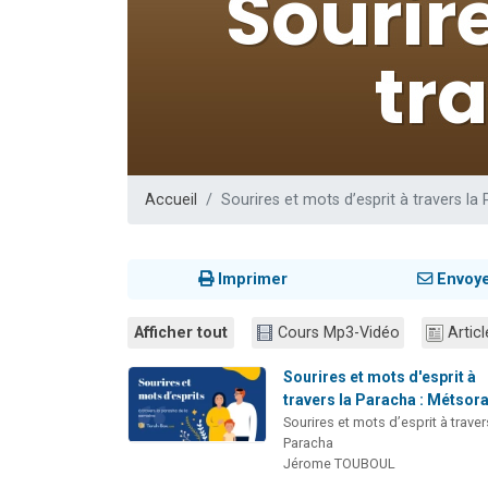
13 personnes
30 perso
Il reste 
12 nouve
29 personnes
Accueil
Sourires et mots d’esprit à travers la
Imprimer
Envoy
Afficher tout
Cours Mp3-Vidéo
Articl
Sourires et mots d'esprit à
travers la Paracha : Métsor
Sourires et mots d’esprit à traver
Paracha
Jérome TOUBOUL