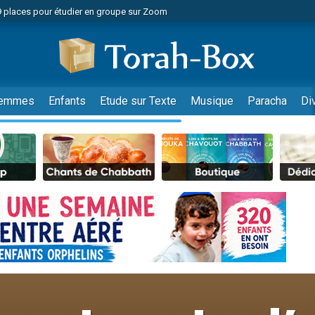
49 places pour étudier en groupe sur Zoom
nes viennent de faire un don pour Diane, 80 ans, dans un appartement insalu
viennent de nous rejoindre sur WhatsApp
viennent de nous rejoindre sur WhatsApp
es viennent de faire un don pour Reloger Rivka, 6 enfants, victime de violences
emmes
Enfants
Etude sur Texte
Musique
Paracha
Di
es viennent de faire un don pour 1 Journée de Vacances Pour les Enfants
 viennent de demander une bénédiction
viennent de nous rejoindre sur WhatsApp
49 places pour étudier en groupe sur Zoom
 donner son Maasser
viennent de nous rejoindre sur WhatsApp
viennent de nous rejoindre sur WhatsApp
de donner son Maasser
es viennent de faire un don pour 5 jours de vacances aux Orphelins
viennent de nous rejoindre sur WhatsApp