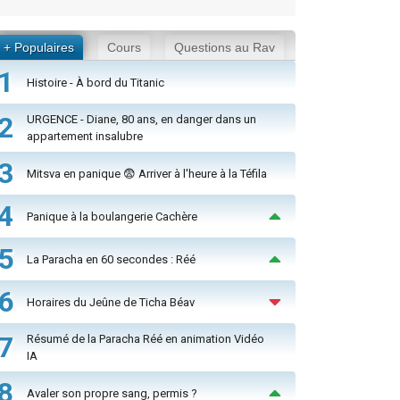
+ Populaires
Cours
Questions au Rav
1
Histoire - À bord du Titanic
2
URGENCE - Diane, 80 ans, en danger dans un
appartement insalubre
3
Mitsva en panique 😨 Arriver à l'heure à la Téfila
4
Panique à la boulangerie Cachère
5
La Paracha en 60 secondes : Réé
6
Horaires du Jeûne de Ticha Béav
7
Résumé de la Paracha Réé en animation Vidéo
IA
8
Avaler son propre sang, permis ?