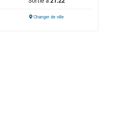
Sortie à
21:22
Changer de ville