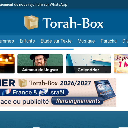
viennent de nous rejoindre sur WhatsApp
es viennent de faire un don pour Reloger Rivka, 6 enfants, victime de violences
es viennent de faire un don pour 1 Journée de Vacances Pour les Enfants
 viennent de demander une bénédiction
viennent de nous rejoindre sur WhatsApp
emmes
Enfants
Etude sur Texte
Musique
Paracha
Di
49 places pour étudier en groupe sur Zoom
nes viennent de faire un don pour Diane, 80 ans, dans un appartement insalu
 donner son Maasser
viennent de nous rejoindre sur WhatsApp
viennent de nous rejoindre sur WhatsApp
es viennent de faire un don pour 5 jours de vacances aux Orphelins
de donner son Maasser
 viennent de demander une bénédiction
viennent de nous rejoindre sur WhatsApp
nnes viennent de faire un don pour Sauvez la jambe de Yohan