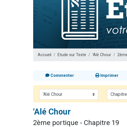
Il reste 
12 nouve
3 personnes 
2 personnes 
2 personnes 
Accueil
Etude sur Texte
'Alé Chour
2ème
Commenter
Imprimer
'Alé Chour
2ème portique - Chapitre 19