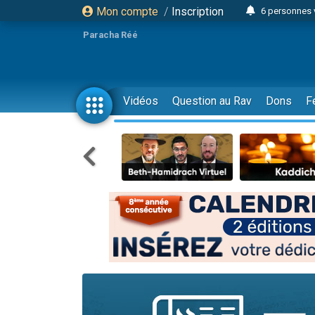
Mon compte
/
Inscription
6 personnes 
4 personn
Paracha Réé
2 personn
17 personnes
4 personnes 
Vidéos
Question au Rav
Dons
F
Il reste 
23 person
Eva vient de
4 personnes 
3 personnes 
3 personn
Odaya vient 
13 personnes
2 personnes 
30 perso