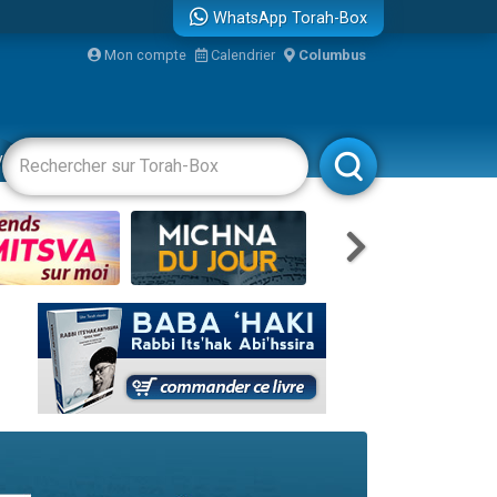
WhatsApp Torah-Box
...
Mon compte
Calendrier
Columbus
vertissements
Livres
Rabbanim
bre