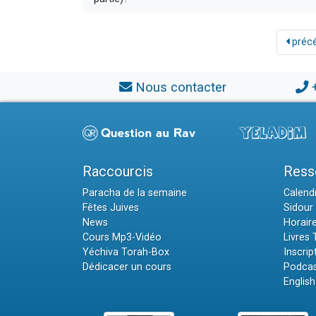
préc
Nous contacter
Raccourcis
Ress
Paracha de la semaine
Calendr
Fêtes Juives
Sidour 
News
Horair
Cours Mp3-Vidéo
Livres
Yéchiva Torah-Box
Inscrip
Dédicacer un cours
Podcas
English