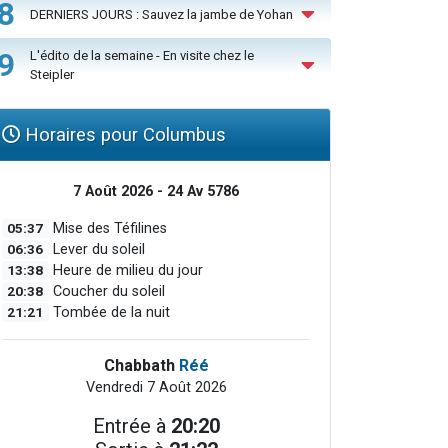
8
DERNIERS JOURS : Sauvez la jambe de Yohan
9
L'édito de la semaine - En visite chez le
Steipler
Horaires pour Columbus
7 Août 2026 - 24 Av 5786
05:37
Mise des Téfilines
06:36
Lever du soleil
13:38
Heure de milieu du jour
20:38
Coucher du soleil
21:21
Tombée de la nuit
Chabbath
Réé
Vendredi 7 Août 2026
Entrée à
20:20