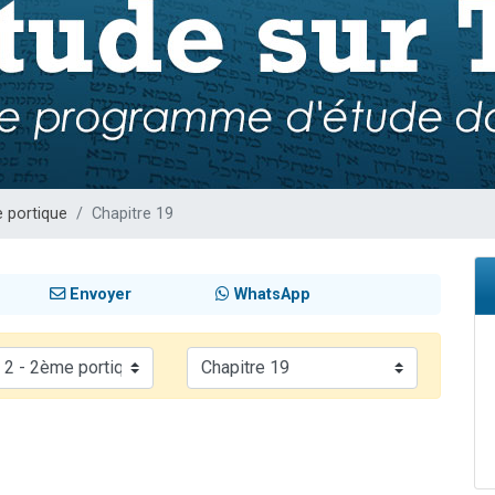
49 places pour étudier en groupe sur Zoom
lles musiques dans Torah-Box Music
viennent de nous rejoindre sur WhatsApp
viennent de nous rejoindre sur WhatsApp
viennent de nous rejoindre sur WhatsApp
 portique
Chapitre 19
Envoyer
WhatsApp