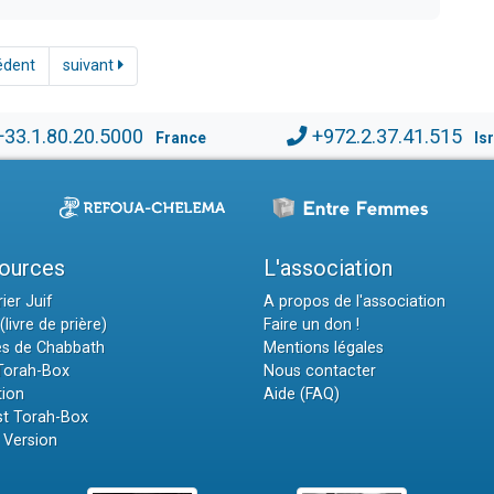
édent
suivant
+33.1.80.20.5000
+972.2.37.41.515
France
Is
ources
L'association
ier Juif
A propos de l'association
(livre de prière)
Faire un don !
es de Chabbath
Mentions légales
 Torah-Box
Nous contacter
tion
Aide (FAQ)
t Torah-Box
 Version