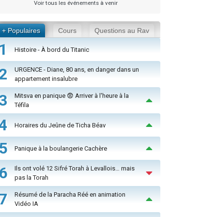
Voir tous les événements à venir
+ Populaires
Cours
Questions au Rav
1
Histoire - À bord du Titanic
2
URGENCE - Diane, 80 ans, en danger dans un
appartement insalubre
3
Mitsva en panique 😨 Arriver à l'heure à la
Téfila
4
Horaires du Jeûne de Ticha Béav
5
Panique à la boulangerie Cachère
6
Ils ont volé 12 Sifré Torah à Levallois… mais
pas la Torah
7
Résumé de la Paracha Réé en animation
Vidéo IA