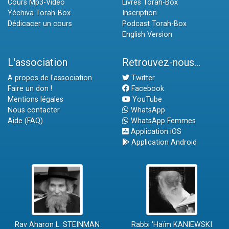
Cours Mp3-Vidéo
Livres Torah-Box
Yéchiva Torah-Box
Inscription
Dédicacer un cours
Podcast Torah-Box
English Version
L'association
Retrouvez-nous...
A propos de l'association
Twitter
Faire un don !
Facebook
Mentions légales
YouTube
Nous contacter
WhatsApp
Aide (FAQ)
WhatsApp Femmes
Application iOS
Application Android
Rav Aharon L. STEINMAN
Rabbi 'Haïm KANIEWSKI