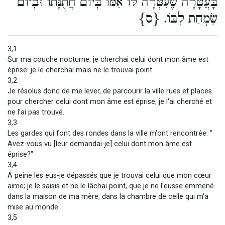
בָּעֲטָרָה שֶׁעִטְּרָה לּוֹ אִמּוֹ בְּיוֹם חֲתֻנָּתוֹ וּבְיוֹם
שִׂמְחַת לִבּוֹ. {ס}
3,1
Sur ma couche nocturne, je cherchai celui dont mon âme est
éprise: je le cherchai mais ne le trouvai point.
3,2
Je résolus donc de me lever, de parcourir la ville rues et places
pour chercher celui dont mon âme est éprise; je l'ai cherché et
ne l'ai pas trouvé.
3,3
Les gardes qui font des rondes dans la ville m'ont rencontrée: "
Avez-vous vu [leur demandai-je] celui dont mon âme est
éprise?"
3,4
A peine les eus-je dépassés que je trouvai celui que mon cœur
aime; je le saisis et ne le lâchai point, que je ne l'eusse emmené
dans la maison de ma mère, dans la chambre de celle qui m'a
mise au monde.
3,5