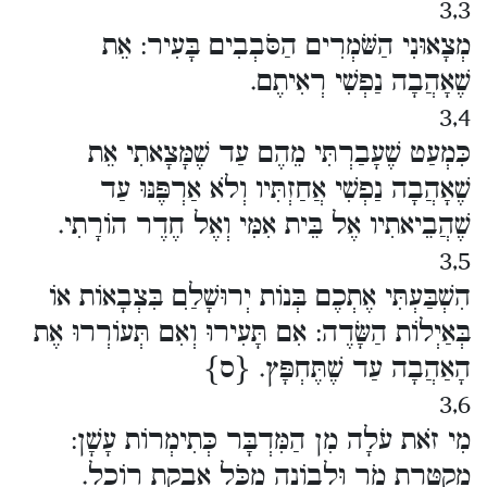
3,3
מְצָאוּנִי הַשֹּׁמְרִים הַסֹּבְבִים בָּעִיר: אֵת
שֶׁאָהֲבָה נַפְשִׁי רְאִיתֶם.
3,4
כִּמְעַט שֶׁעָבַרְתִּי מֵהֶם עַד שֶׁמָּצָאתִי אֵת
שֶׁאָהֲבָה נַפְשִׁי אֲחַזְתִּיו וְלֹא אַרְפֶּנּוּ עַד
שֶׁהֲבֵיאתִיו אֶל בֵּית אִמִּי וְאֶל חֶדֶר הוֹרָתִי.
3,5
הִשְׁבַּעְתִּי אֶתְכֶם בְּנוֹת יְרוּשָׁלִַם בִּצְבָאוֹת אוֹ
בְּאַיְלוֹת הַשָּׂדֶה: אִם תָּעִירוּ וְאִם תְּעוֹרְרוּ אֶת
הָאַהֲבָה עַד שֶׁתֶּחְפָּץ. {ס}
3,6
מִי זֹאת עֹלָה מִן הַמִּדְבָּר כְּתִימְרוֹת עָשָׁן:
מְקֻטֶּרֶת מֹר וּלְבוֹנָה מִכֹּל אַבְקַת רוֹכֵל.