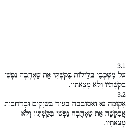
3,1
עַל מִשְׁכָּבִי בַּלֵּילוֹת בִּקַּשְׁתִּי אֵת שֶׁאָהֲבָה נַפְשִׁי
בִּקַּשְׁתִּיו וְלֹא מְצָאתִיו.
3,2
אָקוּמָה נָּא וַאֲסוֹבְבָה בָעִיר בַּשְּׁוָקִים וּבָרְחֹבוֹת
אֲבַקְשָׁה אֵת שֶׁאָהֲבָה נַפְשִׁי בִּקַּשְׁתִּיו וְלֹא
מְצָאתִיו.