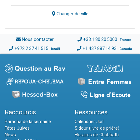
Changer de ville
Nous contacter
+33.1.80.20.5000
France
+972.2.37.41.515
+1.437.887.14.93
Israël
Canada
Raccourcis
Ressources
Paracha de la semaine
Calendrier Juif
Fêtes Juives
Sidour (livre de prière)
News
Horaires de Chabbath