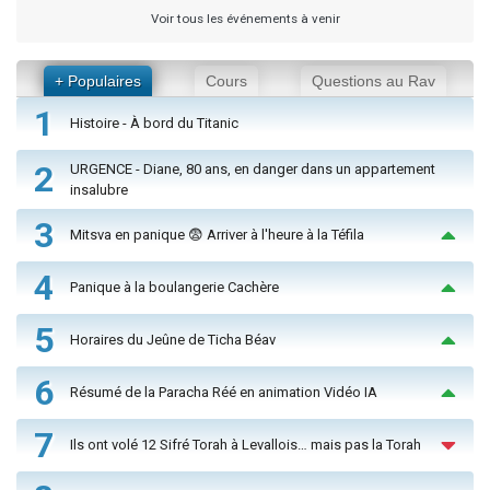
Voir tous les événements à venir
+ Populaires
Cours
Questions au Rav
1
Histoire - À bord du Titanic
2
URGENCE - Diane, 80 ans, en danger dans un appartement
insalubre
3
Mitsva en panique 😨 Arriver à l'heure à la Téfila
4
Panique à la boulangerie Cachère
5
Horaires du Jeûne de Ticha Béav
6
Résumé de la Paracha Réé en animation Vidéo IA
7
Ils ont volé 12 Sifré Torah à Levallois… mais pas la Torah