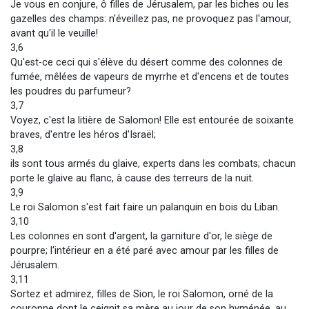
Je vous en conjure, ô filles de Jérusalem, par les biches ou les
gazelles des champs: n'éveillez pas, ne provoquez pas l'amour,
avant qu'il le veuille!
3,6
Qu'est-ce ceci qui s'élève du désert comme des colonnes de
fumée, mêlées de vapeurs de myrrhe et d'encens et de toutes
les poudres du parfumeur?
3,7
Voyez, c'est la litière de Salomon! Elle est entourée de soixante
braves, d'entre les héros d'Israël;
3,8
ils sont tous armés du glaive, experts dans les combats; chacun
porte le glaive au flanc, à cause des terreurs de la nuit.
3,9
Le roi Salomon s'est fait faire un palanquin en bois du Liban.
3,10
Les colonnes en sont d'argent, la garniture d'or, le siège de
pourpre; l'intérieur en a été paré avec amour par les filles de
Jérusalem.
3,11
Sortez et admirez, filles de Sion, le roi Salomon, orné de la
couronne dont le ceignit sa mère au jour de son hyménée, au