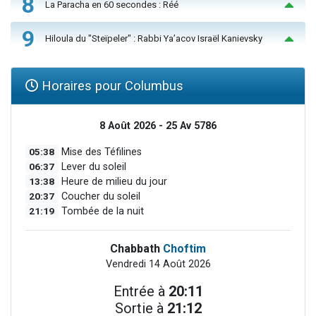
8
La Paracha en 60 secondes : Réé
9
Hiloula du "Steïpeler" : Rabbi Ya’acov Israël Kanievsky
Horaires pour Columbus
8 Août 2026 - 25 Av 5786
05:38
Mise des Téfilines
06:37
Lever du soleil
13:38
Heure de milieu du jour
20:37
Coucher du soleil
21:19
Tombée de la nuit
Chabbath
Choftim
Vendredi 14 Août 2026
Entrée à
20:11
Sortie à
21:12