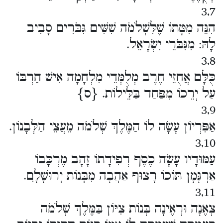
3,7
הִנֵּה מִטָּתוֹ שֶׁלִּשְׁלֹמֹה שִׁשִּׁים גִּבֹּרִים סָבִיב
לָהּ: מִגִּבֹּרֵי יִשְׂרָאֵל.
3,8
כֻּלָּם אֲחֻזֵי חֶרֶב מְלֻמְּדֵי מִלְחָמָה אִישׁ חַרְבּוֹ
עַל יְרֵכוֹ מִפַּחַד בַּלֵּילוֹת. {ס}
3,9
אַפִּרְיוֹן עָשָׂה לוֹ הַמֶּלֶךְ שְׁלֹמֹה מֵעֲצֵי הַלְּבָנוֹן.
3,10
עַמּוּדָיו עָשָׂה כֶסֶף רְפִידָתוֹ זָהָב מֶרְכָּבוֹ
אַרְגָּמָן תּוֹכוֹ רָצוּף אַהֲבָה מִבְּנוֹת יְרוּשָׁלִָם.
3,11
צְאֶנָה וּרְאֶינָה בְּנוֹת צִיּוֹן בַּמֶּלֶךְ שְׁלֹמֹה