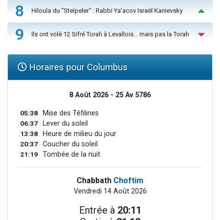
8
Hiloula du "Steïpeler" : Rabbi Ya’acov Israël Kanievsky
9
Ils ont volé 12 Sifré Torah à Levallois… mais pas la Torah
Horaires pour Columbus
8 Août 2026 - 25 Av 5786
05:38
Mise des Téfilines
06:37
Lever du soleil
13:38
Heure de milieu du jour
20:37
Coucher du soleil
21:19
Tombée de la nuit
Chabbath
Choftim
Vendredi 14 Août 2026
Entrée à
20:11