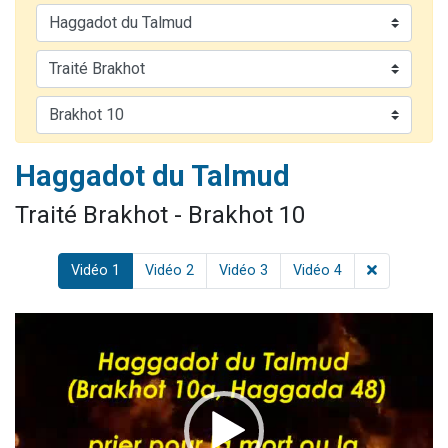
13 personnes viennent de demander une bénédiction
30 personnes viennent de faire un don pour Sauvez la jambe de Yohan
Il reste 49 places pour étudier en groupe sur Zoom
12 nouvelles musiques dans Torah-Box Music
29 personnes viennent de demander une bénédiction
Haggadot du Talmud
Traité Brakhot - Brakhot 10
Vidéo 1
Vidéo 2
Vidéo 3
Vidéo 4