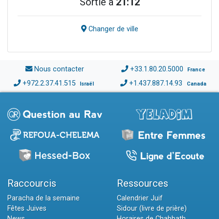
Sortie à
21:12
Changer de ville
Nous contacter
+33.1.80.20.5000
France
+972.2.37.41.515
+1.437.887.14.93
Israël
Canada
Raccourcis
Ressources
Paracha de la semaine
Calendrier Juif
Fêtes Juives
Sidour (livre de prière)
News
Horaires de Chabbath