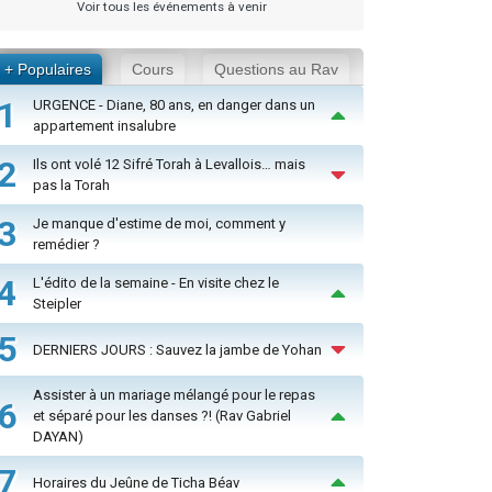
Voir tous les événements à venir
+ Populaires
Cours
Questions au Rav
1
URGENCE - Diane, 80 ans, en danger dans un
appartement insalubre
2
Ils ont volé 12 Sifré Torah à Levallois… mais
pas la Torah
3
Je manque d'estime de moi, comment y
remédier ?
4
L'édito de la semaine - En visite chez le
Steipler
5
DERNIERS JOURS : Sauvez la jambe de Yohan
Assister à un mariage mélangé pour le repas
6
et séparé pour les danses ?! (Rav Gabriel
DAYAN)
7
Horaires du Jeûne de Ticha Béav