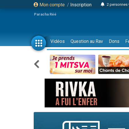
Mon compte
/
Inscription
2 personnes 
13 personnes
Paracha Réé
12 nouve
30 perso
Il reste 
Vidéos
Question au Rav
Dons
F
3 personnes 
2 personnes 
3 personnes 
2 nouvel
8 personn
Nouvelle émis
61 personnes
Il reste 
Ariel vient 
Nathaniel vi