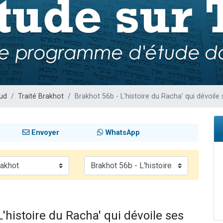
es viennent de faire un don pour 5 enfants déjà orphelins risquent de perdre
es viennent de faire un don pour Reloger Rivka, 6 enfants, victime de violences
 viennent de demander une bénédiction
49 places pour étudier en groupe sur Zoom
es viennent de faire un don pour Diane, 80 ans, dans un appartement insalub
ud
Traité Brakhot
Brakhot 56b - L'histoire du Racha' qui dévoile
Envoyer
WhatsApp
L'histoire du Racha' qui dévoile ses