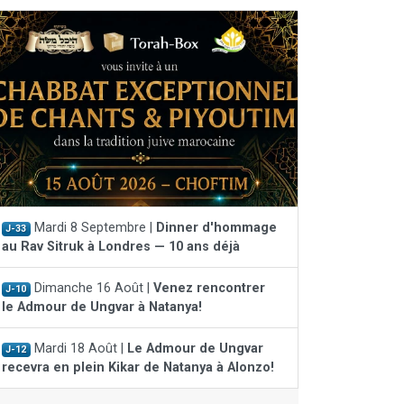
Mardi 8 Septembre |
Dinner d'hommage
J-33
au Rav Sitruk à Londres — 10 ans déjà
Dimanche 16 Août |
Venez rencontrer
J-10
le Admour de Ungvar à Natanya!
Mardi 18 Août |
Le Admour de Ungvar
J-12
recevra en plein Kikar de Natanya à Alonzo!