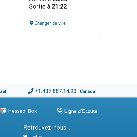
Sortie à
21:22
Changer de ville
+1.437.887.14.93
raël
Canada
Retrouvez-nous...
Twitter