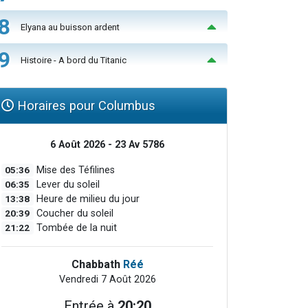
8
Elyana au buisson ardent
9
Histoire - A bord du Titanic
Horaires pour Columbus
6 Août 2026 - 23 Av 5786
05:36
Mise des Téfilines
06:35
Lever du soleil
13:38
Heure de milieu du jour
20:39
Coucher du soleil
21:22
Tombée de la nuit
Chabbath
Réé
Vendredi 7 Août 2026
Entrée à
20:20