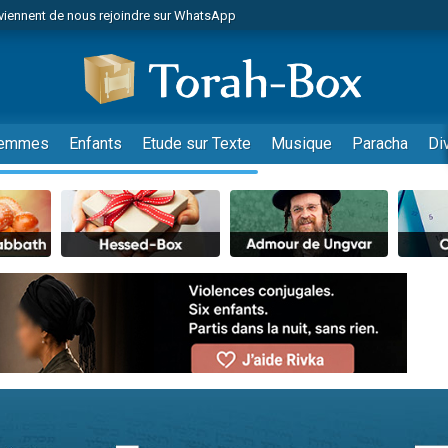
viennent de nous rejoindre sur WhatsApp
 viennent de demander une bénédiction
lles musiques dans Torah-Box Music
nnes viennent de faire un don pour Sauvez la jambe de Yohan
49 places pour étudier en groupe sur Zoom
emmes
Enfants
Etude sur Texte
Musique
Paracha
Di
viennent de nous rejoindre sur WhatsApp
viennent de nous rejoindre sur WhatsApp
viennent de nous rejoindre sur WhatsApp
les musiques dans Torah-Box Music
es viennent de faire un don pour Tsédaka : pauvres d'Israel
sion radio : Visions de grandeur n°104 : Le Chabbath et le Birkat Hamazone à 
 viennent de demander une bénédiction
49 places pour étudier en groupe sur Zoom
de donner son Maasser
ent de donner son Maasser