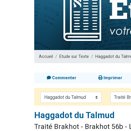
6 personn
2 personn
10 personnes
Il reste 
3 personn
Accueil
Etude sur Texte
Haggadot du Talm
Commenter
Imprimer
Haggadot du Talmud
Traité Brakhot - Brakhot 56b - 