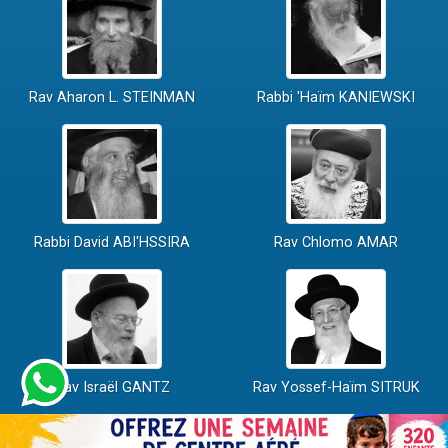
Rav Aharon L. STEINMAN
Rabbi 'Haïm KANIEWSKI
Rabbi David ABI'HSSIRA
Rav Chlomo AMAR
Rav Israël GANTZ
Rav Yossef-Haïm SITRUK