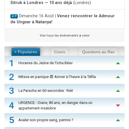
Sitruk à Londres — 10 ans déjà
(Londres)
Dimanche 16 Août |
Venez rencontrer le Admour
J-7
de Ungvar à Natanya!
Voir tous les événements à venir
+ Populaires
Cours
Questions au Rav
1
Horaires du Jeûne de Ticha Béav
2
Mitsva en panique 😨 Arriver à l'heure à la Téfila
3
La Paracha en 60 secondes : Réé
4
URGENCE - Diane, 80 ans, en danger dans un
appartement insalubre
5
Avaler son propre sang, permis ?