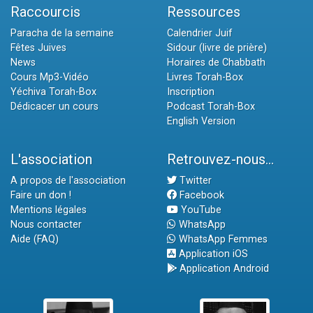
Raccourcis
Ressources
Paracha de la semaine
Calendrier Juif
Fêtes Juives
Sidour (livre de prière)
News
Horaires de Chabbath
Cours Mp3-Vidéo
Livres Torah-Box
Yéchiva Torah-Box
Inscription
Dédicacer un cours
Podcast Torah-Box
English Version
L'association
Retrouvez-nous...
A propos de l'association
Twitter
Faire un don !
Facebook
Mentions légales
YouTube
Nous contacter
WhatsApp
Aide (FAQ)
WhatsApp Femmes
Application iOS
Application Android