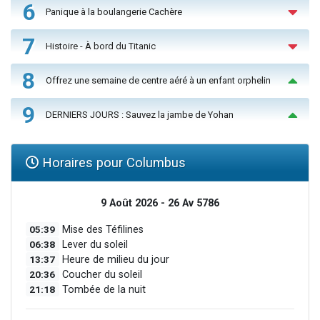
6
Panique à la boulangerie Cachère
7
Histoire - À bord du Titanic
8
Offrez une semaine de centre aéré à un enfant orphelin
9
DERNIERS JOURS : Sauvez la jambe de Yohan
Horaires pour Columbus
9 Août 2026 - 26 Av 5786
05:39
Mise des Téfilines
06:38
Lever du soleil
13:37
Heure de milieu du jour
20:36
Coucher du soleil
21:18
Tombée de la nuit