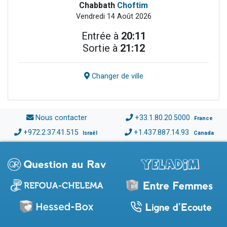
Chabbath
Choftim
Vendredi 14 Août 2026
Entrée à
20:11
Sortie à
21:12
Changer de ville
Nous contacter
+33.1.80.20.5000
France
+972.2.37.41.515
+1.437.887.14.93
Israël
Canada