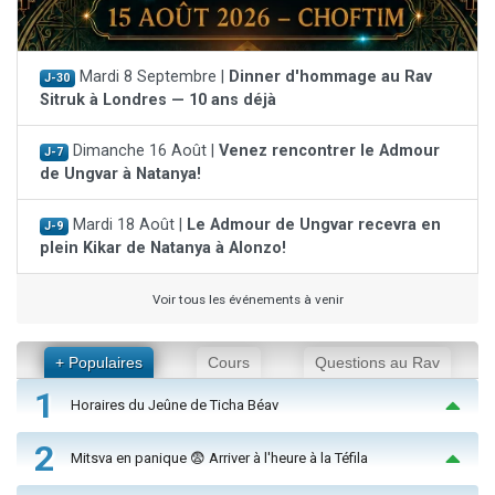
Mardi 8 Septembre |
Dinner d'hommage au Rav
J-30
Sitruk à Londres — 10 ans déjà
Dimanche 16 Août |
Venez rencontrer le Admour
J-7
de Ungvar à Natanya!
Mardi 18 Août |
Le Admour de Ungvar recevra en
J-9
plein Kikar de Natanya à Alonzo!
Voir tous les événements à venir
+ Populaires
Cours
Questions au Rav
1
Horaires du Jeûne de Ticha Béav
2
Mitsva en panique 😨 Arriver à l'heure à la Téfila