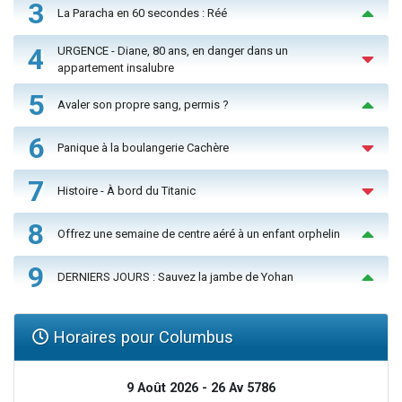
3
La Paracha en 60 secondes : Réé
4
URGENCE - Diane, 80 ans, en danger dans un
appartement insalubre
5
Avaler son propre sang, permis ?
6
Panique à la boulangerie Cachère
7
Histoire - À bord du Titanic
8
Offrez une semaine de centre aéré à un enfant orphelin
9
DERNIERS JOURS : Sauvez la jambe de Yohan
Horaires pour Columbus
9 Août 2026 - 26 Av 5786