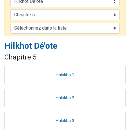
17 personnes viennent de demander une bénédiction
4 personnes viennent de nous rejoindre sur WhatsApp
Il reste 49 places pour étudier en groupe sur Zoom
Eva vient de donner son Maasser
Eli vient de donner son Maasser
Hilkhot Dé'ote
Chapitre 5
Halakha 1
Halakha 2
Halakha 3