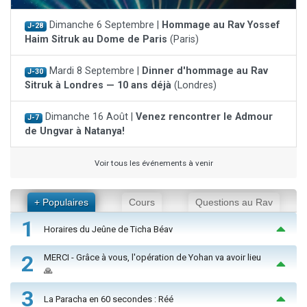
Dimanche 6 Septembre |
Hommage au Rav Yossef
J-28
Haim Sitruk au Dome de Paris
(Paris)
Mardi 8 Septembre |
Dinner d'hommage au Rav
J-30
Sitruk à Londres — 10 ans déjà
(Londres)
Dimanche 16 Août |
Venez rencontrer le Admour
J-7
de Ungvar à Natanya!
Voir tous les événements à venir
+ Populaires
Cours
Questions au Rav
1
Horaires du Jeûne de Ticha Béav
2
MERCI - Grâce à vous, l'opération de Yohan va avoir lieu
🙏
3
La Paracha en 60 secondes : Réé