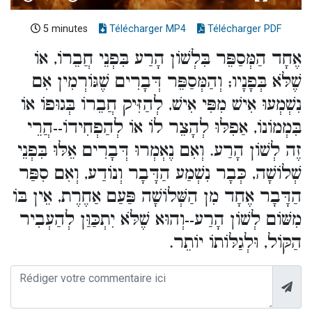
5 minutes
Télécharger MP4
Télécharger PDF
אֶחָד הַמְּסַפֵּר בִּלְשׁוֹן הָרַע בִּפְנֵי חֲבֵרוֹ, אוֹ
שֶׁלֹּא בְּפָנָיו; וְהַמְּסַפֵּר דְּבָרִים שֶׁגּוֹרְמִין אִם
נִשְׁמְעוּ אִישׁ מִפִּי אִישׁ, לְהַזִּיק חֲבֵרוֹ בְּגוּפוֹ אוֹ
בִּמְמוֹנוֹ, אַפִלּוּ לְהָצֵר לוֹ אוֹ לְהַפְחִידוֹ--הֲרֵי
זֶה לְשׁוֹן הָרַע. וְאִם נֶאְמְרוּ דְּבָרִים אֵלּוּ בִּפְנֵי
שְׁלוֹשָׁה, כְּבָר נִשְׁמַע הַדָּבָר וְנוֹדַע, וְאִם סִפַּר
הַדָּבָר אֶחָד מִן הַשְּׁלוֹשָׁה פַּעַם אַחֶרֶת, אֵין בּוֹ
מִשּׁוֹם לְשׁוֹן הָרַע--וְהוּא שֶׁלֹּא יִתְכַּוַּן לְהַעְבִיר
הַקּוֹל, וּלְגַלּוֹתוֹ יוֹתֵר.