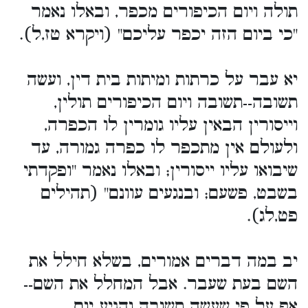
תולה ויום הכיפורים מכפר, ובאלו נאמר
"כי ביום הזה יכפר עליכם" (ויקרא טז,ל).
יא עבר על כרתות ומיתות בית דין, ועשה
תשובה--תשובה ויום הכיפורים תולין,
וייסורין הבאין עליו גומרין לו הכפרה,
ולעולם אין מתכפר לו כפרה גמורה, עד
שיבואו עליו ייסורין; ובאלו נאמר "ופקדתי
בשבט, פשעם; ובנגעים עוונם" (תהילים
פט,לג).
יב במה דברים אמורים, בשלא חילל את
השם בעת שעבר. אבל המחלל את השם--
אף על פי שעשה תשובה והגיע יום