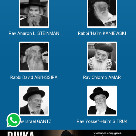
Rav Aharon L. STEINMAN
Rabbi 'Haïm KANIEWSKI
Rabbi David ABI'HSSIRA
Rav Chlomo AMAR
Rav Israël GANTZ
Rav Yossef-Haïm SITRUK