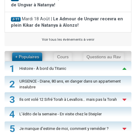
de Ungvar à Natanya!
Mardi 18 Août |
Le Admour de Ungvar recevra en
J-11
plein Kikar de Natanya à Alonzo!
Voir tous les événements à venir
+ Populaires
Cours
Questions au Rav
1
Histoire - À bord du Titanic
2
URGENCE - Diane, 80 ans, en danger dans un appartement
insalubre
3
Ils ont volé 12 Sifré Torah à Levallois… mais pas la Torah
4
L'édito de la semaine - En visite chez le Steipler
5
Je manque d'estime de moi, comment y remédier ?