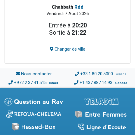
Chabbath
Réé
Vendredi 7 Août 2026
Entrée à
20:20
Sortie à
21:22
Changer de ville
Nous contacter
+33.1.80.20.5000
France
+972.2.37.41.515
+1.437.887.14.93
Israël
Canada