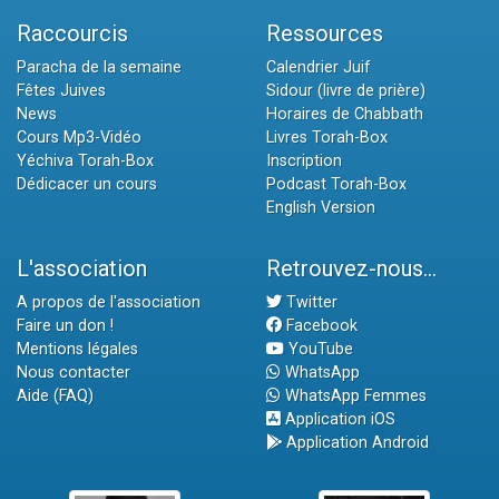
Raccourcis
Ressources
Paracha de la semaine
Calendrier Juif
Fêtes Juives
Sidour (livre de prière)
News
Horaires de Chabbath
Cours Mp3-Vidéo
Livres Torah-Box
Yéchiva Torah-Box
Inscription
Dédicacer un cours
Podcast Torah-Box
English Version
L'association
Retrouvez-nous...
A propos de l'association
Twitter
Faire un don !
Facebook
Mentions légales
YouTube
Nous contacter
WhatsApp
Aide (FAQ)
WhatsApp Femmes
Application iOS
Application Android