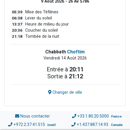
9 Août 2026 - 26 Av 5786
05:39
Mise des Téfilines
06:38
Lever du soleil
13:37
Heure de milieu du jour
20:36
Coucher du soleil
21:18
Tombée de la nuit
Chabbath
Choftim
Vendredi 14 Août 2026
Entrée à
20:11
Sortie à
21:12
Changer de ville
Nous contacter
+33.1.80.20.5000
France
+972.2.37.41.515
+1.437.887.14.93
Israël
Canada