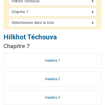
4 personnes viennent de nous rejoindre sur WhatsApp
3 personnes viennent de nous rejoindre sur WhatsApp
3 personnes viennent de faire un don pour 5 jours de vacances aux Orphelins
Odaya vient de donner son Maasser
2 personnes viennent de faire un don pour Tsédaka : pauvres d'Israel
Hilkhot Téchouva
Chapitre 7
Halakha 1
Halakha 2
Halakha 3