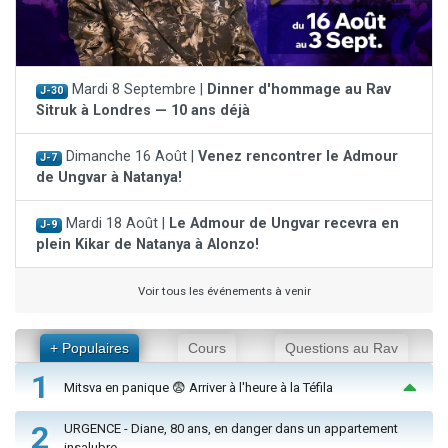
Mardi 8 Septembre |
Dinner d'hommage au Rav
J-30
Sitruk à Londres — 10 ans déjà
Dimanche 16 Août |
Venez rencontrer le Admour
J-7
de Ungvar à Natanya!
Mardi 18 Août |
Le Admour de Ungvar recevra en
J-9
plein Kikar de Natanya à Alonzo!
Voir tous les événements à venir
+ Populaires
Cours
Questions au Rav
1
Mitsva en panique 😨 Arriver à l'heure à la Téfila
2
URGENCE - Diane, 80 ans, en danger dans un appartement
insalubre