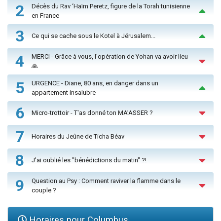
2
Décès du Rav ‘Haïm Peretz, figure de la Torah tunisienne
en France
3
Ce qui se cache sous le Kotel à Jérusalem...
4
MERCI - Grâce à vous, l'opération de Yohan va avoir lieu
🙏
5
URGENCE - Diane, 80 ans, en danger dans un
appartement insalubre
6
Micro-trottoir - T'as donné ton MA’ASSER ?
7
Horaires du Jeûne de Ticha Béav
8
J'ai oublié les "bénédictions du matin" ?!
9
Question au Psy : Comment raviver la flamme dans le
couple ?
Horaires pour Columbus