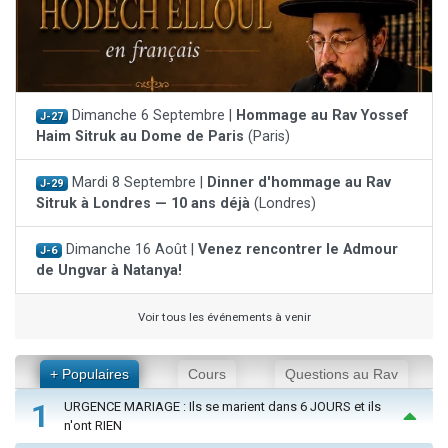
Dimanche 6 Septembre |
Hommage au Rav Yossef
J-27
Haim Sitruk au Dome de Paris
(Paris)
Mardi 8 Septembre |
Dinner d'hommage au Rav
J-29
Sitruk à Londres — 10 ans déjà
(Londres)
Dimanche 16 Août |
Venez rencontrer le Admour
J-6
de Ungvar à Natanya!
Voir tous les événements à venir
+ Populaires
Cours
Questions au Rav
1
URGENCE MARIAGE : Ils se marient dans 6 JOURS et ils
n'ont RIEN