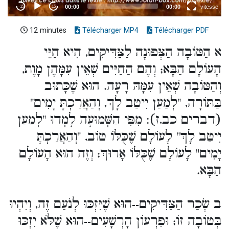
12 minutes
Télécharger MP4
Télécharger PDF
א הַטּוֹבָה הַצְּפוּנָה לַצַּדִּיקִים, הִיא חַיֵּי
הָעוֹלָם הַבָּא; וְהֶם הַחַיִּים שְׁאֵין עִמָּהֶן מָוֶת,
וְהַטּוֹבָה שְׁאֵין עִמָּהּ רָעָה. הוּא שֶׁכָּתוּב
בַּתּוֹרָה, "לְמַעַן יִיטַב לָךְ, וְהַאֲרַכְתָּ יָמִים"
(דברים כב,ז): מִפִּי הַשְּׁמוּעָה לָמְדוּ "לְמַעַן
יִיטַב לָךְ" לָעוֹלָם שֶׁכֻּלּוֹ טוֹב, "וְהַאֲרַכְתָּ
יָמִים" לָעוֹלָם שֶׁכֻּלּוֹ אָרוּךְ; וְזֶה הוּא הָעוֹלָם
הַבָּא.
ב שְׂכַר הַצַּדִּיקִים--הוּא שֶׁיִּזְכּוּ לְנֹעַם זֶה, וְיִהְיוּ
בְּטוֹבָה זוֹ; וּפִרְעוֹן הָרְשָׁעִים--הוּא שֶׁלֹּא יִזְכּוּ