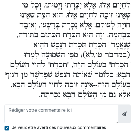
לְחַיִּים אֵלּוּ, אֵלָא יִכָּרְתוּ וְיָמוּתוּ. וְכָל מִי
שְׁאֵינוּ זוֹכֶה לְחַיִּים אֵלּוּ, הוּא הַמֵּת שְׁאֵינוּ
חוֹיֶה לְעוֹלָם, אֵלָא נִכְרָת בְּרִשְׁעוֹ, וְאוֹבֵד
כַּבְּהֵמָה. וְזֶה הוּא הַכָּרֵת הַכָּתוּב בַּתּוֹרָה,
שֶׁנֶּאֱמָר "הִכָּרֵת תִּכָּרֵת הַנֶּפֶשׁ הַהִיא"
(במדבר טו,לא); מִפִּי הַשְּׁמוּעָה לָמְדוּ
"הִכָּרֵת" בָּעוֹלָם הַזֶּה, "תִּכָּרֵת" לְחַיֵּי הָעוֹלָם
הַבָּא: כְּלוֹמַר שֶׁאוֹתָהּ הַנֶּפֶשׁ שֶׁפָּרְשָׁה מִן הַגּוּף
בָּעוֹלָם הַזֶּה--אֵינָהּ זוֹכָה לְחַיֵּי הָעוֹלָם הַבָּא,
אֵלָא גַּם מִן הָעוֹלָם הַבָּא נִכְרְתָה.
Je veux être averti des nouveaux commentaires