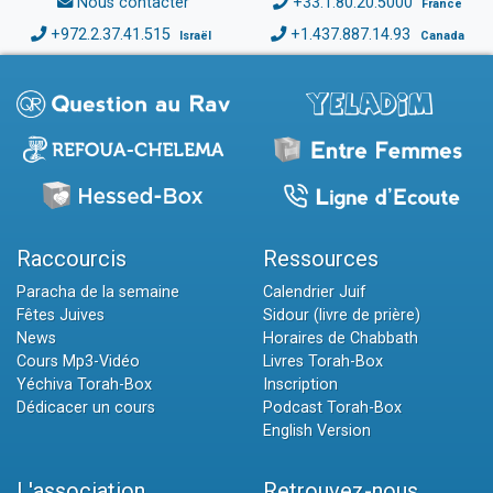
Nous contacter
+33.1.80.20.5000
France
+972.2.37.41.515
+1.437.887.14.93
Israël
Canada
Raccourcis
Ressources
Paracha de la semaine
Calendrier Juif
Fêtes Juives
Sidour (livre de prière)
News
Horaires de Chabbath
Cours Mp3-Vidéo
Livres Torah-Box
Yéchiva Torah-Box
Inscription
Dédicacer un cours
Podcast Torah-Box
English Version
L'association
Retrouvez-nous...