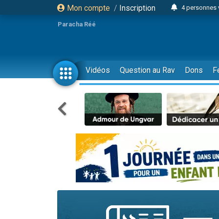
Mon compte
/
Inscription
4 personnes 
3 personnes 
Paracha Réé
Odaya vient 
3 personn
3 personn
Vidéos
Question au Rav
Dons
F
13 personnes
2 personnes 
30 perso
Il reste 
12 nouve
3 personnes 
2 personnes 
3 personnes 
2 nouvel
8 personn