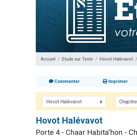
Nouvelle émis
61 personnes
Ariel vient 
Il reste 
Eva vient de
Accueil
Etude sur Texte
Hovot Halévavot
Commenter
Imprimer
Hovot Halévavot
Porte 4 - Chaar Habita'hon - Ch