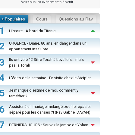
Voir tous les événements à venir
+ Populaires
Cours
Questions au Rav
1
Histoire - À bord du Titanic
2
URGENCE - Diane, 80 ans, en danger dans un
appartement insalubre
3
Ils ont volé 12 Sifré Torah à Levallois… mais
pas la Torah
4
L'édito de la semaine - En visite chez le Steipler
5
Je manque d'estime de moi, comment y
remédier ?
6
Assister à un mariage mélangé pour le repas et
séparé pour les danses ?! (Rav Gabriel DAYAN)
7
DERNIERS JOURS : Sauvez la jambe de Yohan