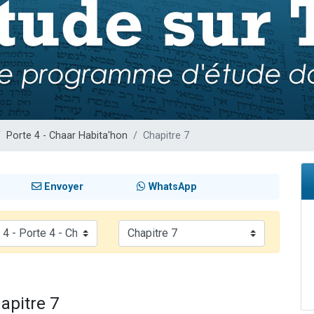
sion radio : Visions de grandeur n°104 : Le Chabbath et le Birkat Hamazone à 
 viennent de demander une bénédiction
de donner son Maasser
49 places pour étudier en groupe sur Zoom
 donner son Maasser
Porte 4 - Chaar Habita'hon
Chapitre 7
Envoyer
WhatsApp
apitre 7