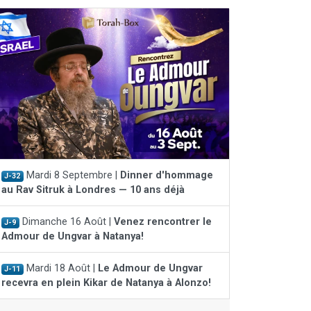
Mardi 8 Septembre |
Dinner d'hommage
J-32
au Rav Sitruk à Londres — 10 ans déjà
Dimanche 16 Août |
Venez rencontrer le
J-9
Admour de Ungvar à Natanya!
Mardi 18 Août |
Le Admour de Ungvar
J-11
recevra en plein Kikar de Natanya à Alonzo!