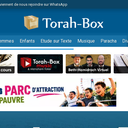
viennent de nous rejoindre sur WhatsApp
viennent de nous rejoindre sur WhatsApp
de donner son Maasser
es viennent de faire un don pour 5 jours de vacances aux Orphelins
es viennent de faire un don pour Diane, 80 ans, dans un appartement insalub
emmes
Enfants
Etude sur Texte
Musique
Paracha
Di
 viennent de demander une bénédiction
viennent de nous rejoindre sur WhatsApp
nnes viennent de faire un don pour Sauvez la jambe de Yohan
49 places pour étudier en groupe sur Zoom
lles musiques dans Torah-Box Music
viennent de nous rejoindre sur WhatsApp
viennent de nous rejoindre sur WhatsApp
viennent de nous rejoindre sur WhatsApp
les musiques dans Torah-Box Music
es viennent de faire un don pour Tsédaka : pauvres d'Israel