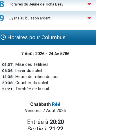
8
Horaires du Jeûne de Ticha Béav
9
Elyana au buisson ardent
Horaires pour Columbus
7 Août 2026 - 24 Av 5786
05:37
Mise des Téfilines
06:36
Lever du soleil
13:38
Heure de milieu du jour
20:38
Coucher du soleil
21:21
Tombée de la nuit
Chabbath
Réé
Vendredi 7 Août 2026
Entrée à
20:20
Sortie à
21:22