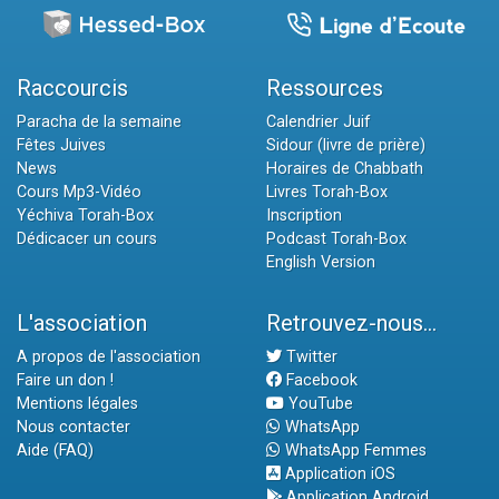
Raccourcis
Ressources
Paracha de la semaine
Calendrier Juif
Fêtes Juives
Sidour (livre de prière)
News
Horaires de Chabbath
Cours Mp3-Vidéo
Livres Torah-Box
Yéchiva Torah-Box
Inscription
Dédicacer un cours
Podcast Torah-Box
English Version
L'association
Retrouvez-nous...
A propos de l'association
Twitter
Faire un don !
Facebook
Mentions légales
YouTube
Nous contacter
WhatsApp
Aide (FAQ)
WhatsApp Femmes
Application iOS
Application Android