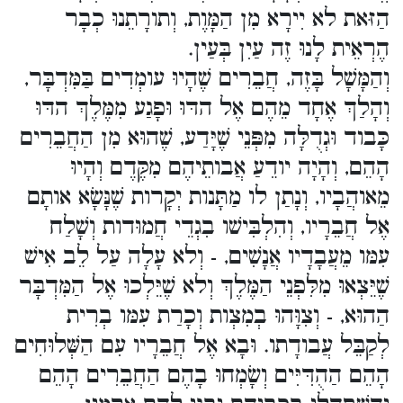
הַזּאת לא יִירָא מִן הַמָּוֶת, וְתורָתֵנוּ כְבָר
הֶרְאֵית לָנוּ זֶה עַיִן בְּעַין.
וְהַמָּשָׁל בָּזֶה, חֲבֵרִים שֶׁהָיוּ עומְדִים בַּמִּדְבָּר,
וְהָלַךְ אֶחָד מֵהֶם אֶל הדּוּ וּפָגַע מִמֶּלֶךְ הדּוּ
כָּבוד וּגְדֻלָּה מִפְּנֵי שֶׁיָּדַע, שֶׁהוּא מִן הַחֲבֵרִים
הָהֵם, וְהָיָה יודֵעַ אֲבותֵיהֶם מִקֶּדֶם וְהָיוּ
מֵאוהֲבָיו, וְנָתַן לו מַתָּנות יְקָרות שֶׁנָּשָׂא אותָם
אֶל חֲבֵרָיו, וְהִלְבִּישׁו בִגְדֵי חֲמוּדות וְשָׁלַח
עִמּו מֵעֲבָדָיו אֲנָשִׁים, - וְלא עָלָה עַל לֵב אִישׁ
שֶׁיֵּצְאוּ מִלִּפְנֵי הַמֶּלֶךְ וְלא שֶׁיֵּלְכוּ אֶל הַמִּדְבָּר
הַהוּא, - וְצִוָּהוּ בְמִצְות וְכָרַת עִמּו בְרִית
לְקַבֵּל עֲבודָתו. וּבָא אֶל חֲבֵרָיו עִם הַשְּׁלוּחִים
הָהֵם הַהֻדִּיִּים וְשָׂמְחוּ בָהֶם הַחֲבֵרִים הָהֵם