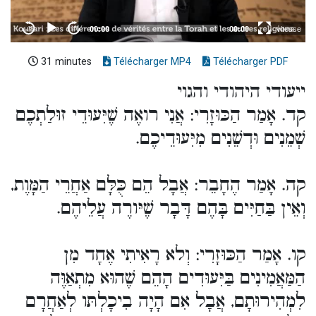
31 minutes
Télécharger MP4
Télécharger PDF
ייעודי היהודי והגוי
קד. אָמַר הַכּוּזָרִי: אֲנִי רואֶה שֶׁיִּעוּדֵי זוּלַתְכֶם
שְׁמֵנִים וּדְשֵׁנִים מִיִּעוּדֵיכֶם.
קה. אָמַר הֶחָבֵר: אֲבָל הֵם כֻּלָּם אַחֲרֵי הַמָּוֶת,
וְאֵין בַּחַיִּים בָּהֶם דָּבָר שֶׁיּורֶה עֲלֵיהֶם.
קו. אָמַר הַכּוּזָרִי: וְלא רָאִיתִי אֶחָד מִן
הַמַּאֲמִינִים בַּיִּעוּדִים הָהֵם שֶׁהוּא מִתְאַוֶּה
לִמְהִירוּתָם, אֲבָל אִם הָיָה בִיכָלְתּו לְאַחֲרָם