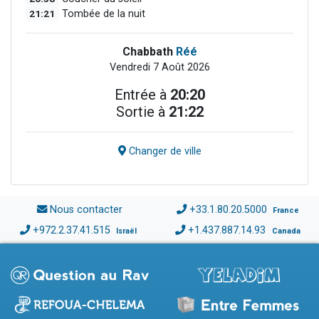
21:21
Tombée de la nuit
Chabbath
Réé
Vendredi 7 Août 2026
Entrée à
20:20
Sortie à
21:22
Changer de ville
Nous contacter
+33.1.80.20.5000
France
+972.2.37.41.515
+1.437.887.14.93
Israël
Canada