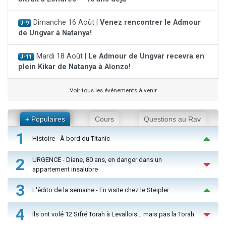
Dimanche 16 Août |
Venez rencontrer le Admour
J-9
de Ungvar à Natanya!
Mardi 18 Août |
Le Admour de Ungvar recevra en
J-11
plein Kikar de Natanya à Alonzo!
Voir tous les événements à venir
+ Populaires
Cours
Questions au Rav
1
Histoire - À bord du Titanic
2
URGENCE - Diane, 80 ans, en danger dans un
appartement insalubre
3
L'édito de la semaine - En visite chez le Steipler
4
Ils ont volé 12 Sifré Torah à Levallois… mais pas la Torah