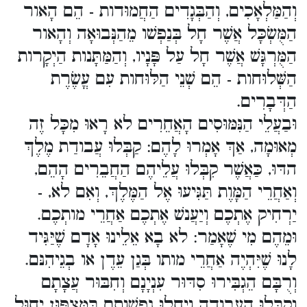
וְהַמַּלְאָכִים, וְהַבְּגָדִים הַחֲמוּדות - הֵם הָאור
הַמֻּשְׂכָּל אֲשֶׁר חָל בְּנַפְשׁו מֵהַנְּבוּאָה וְהָאור
הַמֻּרְגָּשׁ אֲשֶׁר חָל עַל פָּנָיו, וְהַמַּתָּנות הַיְקָרות
הַשְּׁלוּחות - הֵם שְׁנֵי הַלּוּחות עִם עֳשֶׂרֶת
הַדְּבָרִים.
וּבַעֲלֵי הַנִּמּוּסִים הָאֲחֵרִים לא רָאוּ מִכָּל זֶה
מְאוּמָה, אַךְ אָמְרוּ לָהֶם: קַבְּלוּ עֲבודַת מֶלֶךְ
הדּוּ, כַּאֲשֶׁר קִבְּלוּ עֲלֵיהֶם הַחֲבֵרִים הָהֵם,
וְאַחֲרֵי הַמָּוֶת תַּגִּיעוּ אֶל הַמֶּלֶךְ, וְאִם לא, -
יַרְחִיק אֶתְכֶם וְיַעֲנשׁ אֶתְכֶם אַחֲרֵי מותְכֶם.
וּמֵהֶם מִי שֶׁאָמַר: לא בָא אֵלֵינוּ אָדָם שֶׁיַּגִּיד
לָנוּ שֶׁיִּהְיֶה אַחֲרֵי מותו בְּגַן עֵדֶן או בְגֵיהִנּם.
וְרֻבָּם הֵגְבִּירוּ סִדּוּר עִנְיָנָם וְחִבּוּר עֲצָתָם
וְקִבְּלוּ הָעֲבודָה וְיִחֲלוּ נַפְשׁותָם בַּמַּצְפּוּן יִחוּל