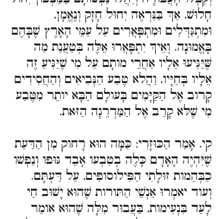
חָלוּשׁ, אַךְ בַּנִּרְאֶה יִחוּל חָזָק וְנֶאֱמָן,
וּמִתְגַּדְּלִים וּמִתְפָּאֲרִים עַל עַמֵּי הָאָרֶץ שֶׁבָּהֶם
בָּאֱמוּנָה. וְאֵיךְ יִתְפָּאֲרוּ אֵלֶּה בְּטַעֲנַת מַה
שֶּׁיַּגִּיעוּ אֵלָיו אַחֲרֵי מותָם עַל מִי שֶׁיַּגִּיעַ זֶה
אֵלָיו בְּחַיָּיו, וַהֲלא טֶבַע הַנְּבִיאִים וְהַחֲסִידִים
קָרוב אֶל הַקַּיָּמִים בָּעולָם הַבָּא יותֵר מִטֶּבַע
מִי שֶׁלּא קָרַב אֶל הַמַּדְרֵגָה הַזּאת.
קי. אָמַר הַכּוּזָרִי: כַּמָּה הוּא רָחוק מִן הַדַּעַת
שֶׁיִּהְיֶה הָאָדָם כָּלֶה בְטִבְעו אָבֵד גּוּפו וְנַפְשׁו
כַבְּהֵמות זוּלָתִי הַפִּילוסופִים, עַל דַּעְתָּם.
וְעוד יאמְרוּ אַנְשֵׁי הַתּורות שֶׁהוּא יָשׁוּב חַי
לָעַד בִּנְעִימות, בַּעֲבוּר מִלָּה שֶׁהוּא אומֵר