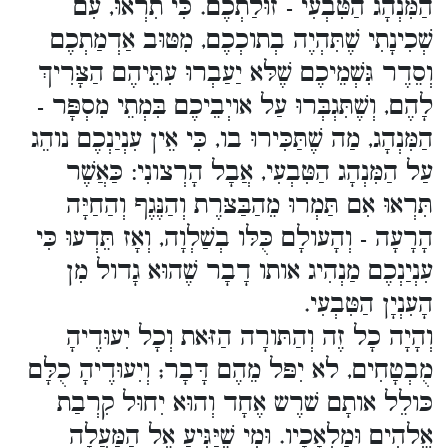
הַמִּנְהָג הַטִּבְעִי - זוּלַתְכֶם. כִּי תִרְאוּ, עִם
שְׁכִינָתִי שֶׁתִּהְיֶה בְתוכְכֶם, מִטּוּב אַדְמַתְכֶם
וְסֵדֶר גִּשְׁמֵיכֶם שֶׁלּא יַעַבְרוּ עִתֵּיהֶם הַצָּרִיךְ
לָהֶם, וְשֶׁתִּגְבְּרוּ עַל אויְבֵיכֶם בִּמְתֵי מִסְפָּר -
הַמִּנְהָג, מַה שֶׁתַּכִּירוּ בו, כִּי אֵין עִנְיַנְכֶם נוהֵג
עַל הַמִּנְהָג הַטִּבְעִי, אֲבָל הָרְצונִי: כַּאֲשֶׁר
תִּרְאוּ אִם תַּמְרוּ מֵהַבַּצּרֶת וְהַנֶּגֶף וְהַחַיָּה
הָרָעָה - וְהָעולָם כֻּלּו בְשַׁלְוָה, וְאָז תֵּדְעוּ כִּי
עִנְיַנְכֶם מַנְהִיג אותו דָבָר שֶׁהוּא גָדול מִן
הָעִנְיָן הַטִּבְעִי.
וְהָיָה כָל זֶה וְהַתּורָה הַזּאת וְכָל יִעוּדֶיהָ
מֻבְטָחִים, לא יִפּל מֵהֶם דָּבָר; וְיִעוּדֶיהָ כֻלָּם
כּולֵל אותָם שׁרֶש אֶחָד וְהוּא יִחוּל קִרְבַת
אֱלהִים וּמַלְאָכָיו. וּמִי שֶׁיַּגִּיעַ אֶל הַמַּעֲלָה