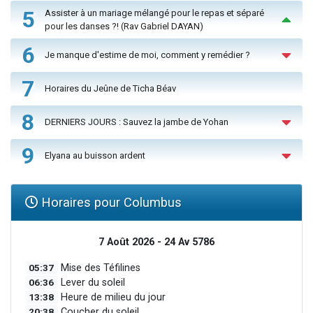
5
Assister à un mariage mélangé pour le repas et séparé
pour les danses ?! (Rav Gabriel DAYAN)
6
Je manque d'estime de moi, comment y remédier ?
7
Horaires du Jeûne de Ticha Béav
8
DERNIERS JOURS : Sauvez la jambe de Yohan
9
Elyana au buisson ardent
Horaires pour Columbus
7 Août 2026 - 24 Av 5786
05:37
Mise des Téfilines
06:36
Lever du soleil
13:38
Heure de milieu du jour
20:38
Coucher du soleil