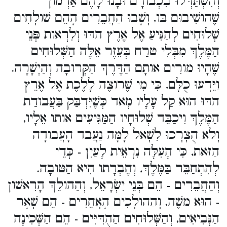
וְהִשְׁתַּדְּלוּ בִכְבודָם וּבָנוּ לָהֶם אַרְמון
שֶׁהושִׁיבוּם בּו, וְשָׁבוּ הַחֲבֵרִים הָהֵם שׁולְחִים
שְׁלוּחִים לְהַגִּיעַ אֶל אֶרֶץ הדּוּ וְלִרְאות פְּנֵי
הַמֶּלֶךְ מִבְּלִי טרַח בְּעֵזֶר אֵלֶּה הַשְּׁלוּחִים
שֶׁהָיוּ מורִים אותָם הַדֶּרֶךְ הַקְּרובָה וְהַיְשָׁרָה.
וַיֵּדְעוּ כֻלָּם, כִּי מִי שֶׁרוצֶה לָלֶכֶת אֶל אֶרֵץ
הדּוּ הוּא קַל עָלָיו מְאד כְּשֶׁיִּדְבַּק בַּעֲבודַת
הַמֶּלֶךְ וִיכַבֵּד שְׁלוּחָיו הַמַּגִּיעִים אותו אֵלָיו,
וְלא הֻצְרְכוּ לִשְׁאל לָמָּה נַעֲבד הָעֲבודָה
הַזּאת, כִּי הָעִלָּה נִרְאֵית לָעַיִן - כְּדֵי
לְהִתְחַבֵּר בַּמֶּלֶךְ, וְחֶבְרָתו הִיא הַטּובָה.
וְהַחֲבֵרִים - הֵם בְּנֵי יִשְׂרָאֵל, וְהַהולֵךְ הָרִאשׁון
- הוּא משֶׁה, וְהַהולְכִים הָאֲחֵרִים - הֵם שְׁאָר
הַנְּבִיאִים, וְהַשְּׁלוּחִים הַהֻדִּיִּים - הֵם הַשְּׁכִינָה