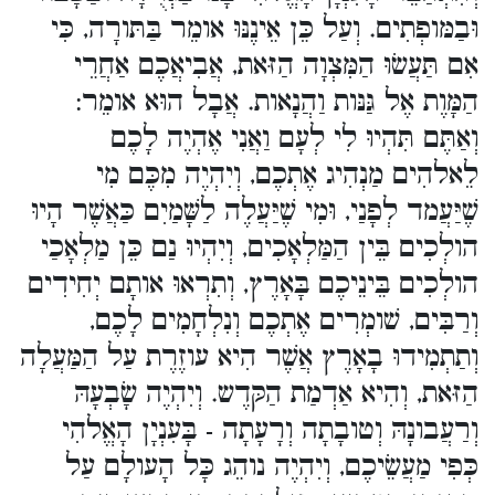
וּבַמּופְתִים. וְעַל כֵּן אֵינֶנּוּ אומֵר בַּתּורָה, כִּי
אִם תַּעֲשׂוּ הַמִּצְוָה הַזּאת, אֲבִיאֲכֶם אַחֲרֵי
הַמָּוֶת אֶל גַּנּות וַהֲנָאות. אֲבָל הוּא אומֵר:
וְאַתֶּם תִּהְיוּ לִי לְעָם וַאֲנִי אֶהְיֶה לָכֶם
לֵאלהִים מַנְהִיג אֶתְכֶם, וְיִהְיֶה מִכֶּם מִי
שֶׁיַּעֲמד לְפָנַי, וּמִי שֶׁיַּעֲלֶה לַשָּׁמַיִם כַּאֲשֶׁר הָיוּ
הולְכִים בֵּין הַמַּלְאָכִים, וְיִהְיוּ נַם כֵּן מַלְאָכַי
הולְכִים בֵּינֵיכֶם בָּאָרֶץ, וְתִרְאוּ אותָם יְחִידִים
וְרַבִּים, שׁומְרִים אֶתְכֶם וְנִלְחָמִים לָכֶם,
וְתַתְמִידוּ בָאָרֶץ אֲשֶׁר הִיא עוזֶרֶת עַל הַמַּעֲלָה
הַזּאת, וְהִיא אַדְמַת הַקּדֶש. וְיִהְיֶה שָׂבְעָהּ
וְרַעֲבונָהּ וְטובָתָה וְרָעָתָה - בָּעִנְיָן הָאֱלהִי
כְּפִי מַעֲשֵׂיכֶם, וְיִהְיֶה נוהֵג כָּל הָעולָם עַל