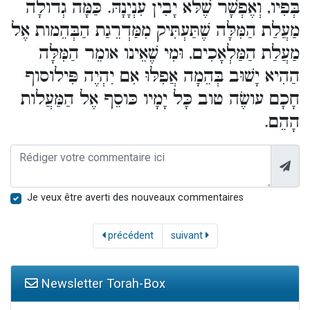
בְּפִיו, וְאֶפְשָׁר שֶׁלּא יָבִין עִנְיָנָהּ. כַּמָּה גְדולָה
מַעֲלַת הַמִּלָּה שֶׁתַּעְתִּיק מִמַּדְרֵגַת הַבְּהֵמות אֶל
מַעֲלַת הַמַּלְאָכִים, וּמִי שֶׁאֵינו אומֵר הַמִּלָּה
הַהִיא יָשׁוּב בְּהֵמָה אֲפִלּוּ אִם יִהְיֶה פִּילוסוף
חָכָם עושֶׂה טוב כָּל יָמָיו כּוסֵף אֶל הַמַּעֲלות
הָהֵם.
Je veux être averti des nouveaux commentaires
précédent
suivant
Newsletter Torah-Box