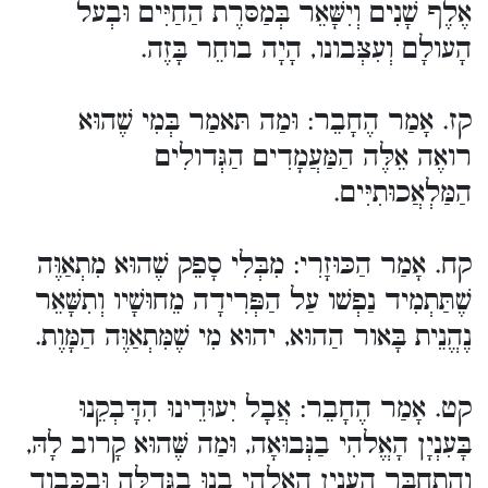
אֶלֶף שָׁנִים וְיִשָּׁאֵר בְּמַסּרֶת הַחַיִּים וּבְעל
הָעולָם וְעִצְּבונו, הָיָה בוחֵר בָּזֶה.
קז. אָמַר הֶחָבֵר: וּמַה תּאמַר בְּמִי שֶׁהוּא
רואֶה אֵלֶּה הַמַּעֲמָדִים הַגְּדולִים
הַמַּלְאֲכוּתִיִּים.
קח. אָמַר הַכּוּזָרִי: מִבְּלִי סָפֵק שֶׁהוּא מִתְאַוֶּה
שֶׁתַּתְמִיד נַפְשׁו עַל הַפְּרִידָה מֵחוּשָׁיו וְתִשָּׁאֵר
נֶהֱנֵית בָּאור הַהוּא, יהוּא מִי שֶׁמִּתְאַוֶּה הַמָּוֶת.
קט. אָמַר הֶחָבֵר: אֲבָל יִעוּדֵינוּ הִדָּבְקֵנוּ
בָּעִנְיָן הָאֱלהִי בַנְּבוּאָה, וּמַה שֶּׁהוּא קָרוב לָהּ,
וְהִתְחַבֵּר הָעִנְיָן הָאֱלהִי בָנוּ בַגְּדֻלָּה וּבַכָּבוד