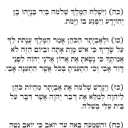
(כה) וַיִּשְׁלַח הַמֶּלֶךְ שְׁלֹמֹה בְּיַד בְּנָיָהוּ בֶן
יְהוֹיָדָע וַיִּפְגַּע בּוֹ וַיָּמֹת.
(כו) וּלְאֶבְיָתָר הַכֹּהֵן אָמַר הַמֶּלֶךְ עֲנָתֹת לֵךְ
עַל שָׂדֶיךָ כִּי אִישׁ מָוֶת אָתָּה וּבַיּוֹם הַזֶּה לֹא
אֲמִיתֶךָ כִּי נָשָׂאתָ אֶת אֲרוֹן אֲדֹנָי יְהֹוִה לִפְנֵי
דָּוִד אָבִי וְכִי הִתְעַנִּיתָ בְּכֹל אֲשֶׁר הִתְעַנָּה אָבִי.
(כז) וַיְגָרֶשׁ שְׁלֹמֹה אֶת אֶבְיָתָר מִהְיוֹת כֹּהֵן
לַיהוָה לְמַלֵּא אֶת דְּבַר יְהוָה אֲשֶׁר דִּבֶּר עַל
בֵּית עֵלִי בְּשִׁלֹה.
(כח) וְהַשְּׁמֻעָה בָּאָה עַד יוֹאָב כִּי יוֹאָב נָטָה