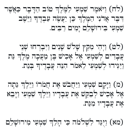
(לח) וַיֹּאמֶר שִׁמְעִי לַמֶּלֶךְ טוֹב הַדָּבָר כַּאֲשֶׁר
דִּבֶּר אֲדֹנִי הַמֶּלֶךְ כֵּן יַעֲשֶׂה עַבְדֶּךָ וַיֵּשֶׁב
שִׁמְעִי בִּירוּשָׁלַ‍ִם יָמִים רַבִּים.
(לט) וַיְהִי מִקֵּץ שָׁלֹשׁ שָׁנִים וַיִּבְרְחוּ שְׁנֵי
עֲבָדִים לְשִׁמְעִי אֶל אָכִישׁ בֶּן מַעֲכָה מֶלֶךְ גַּת
וַיַּגִּידוּ לְשִׁמְעִי לֵאמֹר הִנֵּה עֲבָדֶיךָ בְּגַת.
(מ) וַיָּקָם שִׁמְעִי וַיַּחֲבֹשׁ אֶת חֲמֹרוֹ וַיֵּלֶךְ גַּתָה
אֶל אָכִישׁ לְבַקֵּשׁ אֶת עֲבָדָיו וַיֵּלֶךְ שִׁמְעִי וַיָּבֵא
אֶת עֲבָדָיו מִגַּת.
(מא) וַיֻּגַּד לִשְׁלֹמֹה כִּי הָלַךְ שִׁמְעִי מִירוּשָׁלַ‍ִם