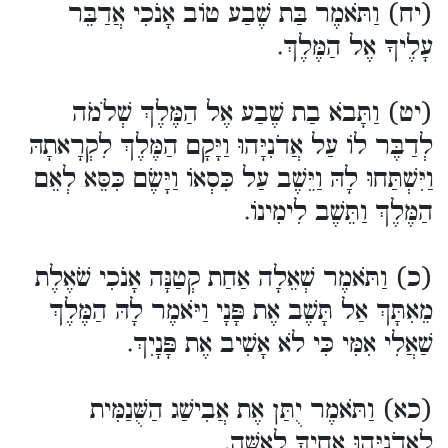
(יח) וַתֹּאמֶר בַּת שֶׁבַע טוֹב אָנֹכִי אֲדַבֵּר
עָלֶיךָ אֶל הַמֶּלֶךְ.
(יט) וַתָּבֹא בַת שֶׁבַע אֶל הַמֶּלֶךְ שְׁלֹמֹה
לְדַבֶּר לוֹ עַל אֲדֹנִיָּהוּ וַיָּקָם הַמֶּלֶךְ לִקְרָאתָהּ
וַיִּשְׁתַּחוּ לָהּ וַיֵּשֶׁב עַל כִּסְאוֹ וַיָּשֶׂם כִּסֵּא לְאֵם
הַמֶּלֶךְ וַתֵּשֶׁב לִימִינוֹ.
(כ) וַתֹּאמֶר שְׁאֵלָה אַחַת קְטַנָּה אָנֹכִי שֹׁאֶלֶת
מֵאִתָּךְ אַל תָּשֶׁב אֶת פָּנָי וַיֹּאמֶר לָהּ הַמֶּלֶךְ
שַׁאֲלִי אִמִּי כִּי לֹא אָשִׁיב אֶת פָּנָיִךְ.
(כא) וַתֹּאמֶר יֻתַּן אֶת אֲבִישַׁג הַשֻּׁנַמִּית
לַאֲדֹנִיָּהוּ אָחִיךָ לְאִשָּׁה.