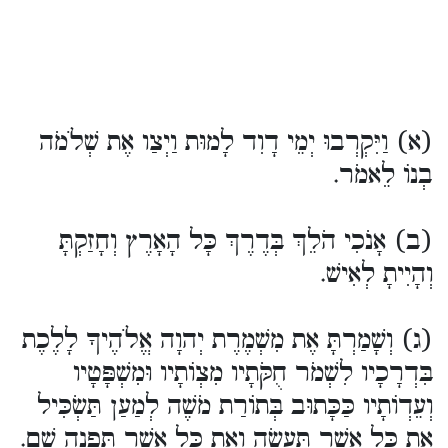
(א) וַיִּקְרְבוּ יְמֵי דָוִד לָמוּת וַיְצַו אֶת שְׁלֹמֹה
בְנוֹ לֵאמֹר.
(ב) אָנֹכִי הֹלֵךְ בְּדֶרֶךְ כָּל הָאָרֶץ וְחָזַקְתָּ
וְהָיִיתָ לְאִישׁ.
(ג) וְשָׁמַרְתָּ אֶת מִשְׁמֶרֶת יְהוָה אֱלֹהֶיךָ לָלֶכֶת
בִּדְרָכָיו לִשְׁמֹר חֻקֹּתָיו מִצְו‍ֹתָיו וּמִשְׁפָּטָיו
וְעֵדְו‍ֹתָיו כַּכָּתוּב בְּתוֹרַת מֹשֶׁה לְמַעַן תַּשְׂכִּיל
אֵת כָּל אֲשֶׁר תַּעֲשֶׂה וְאֵת כָּל אֲשֶׁר תִּפְנֶה שָׁם.