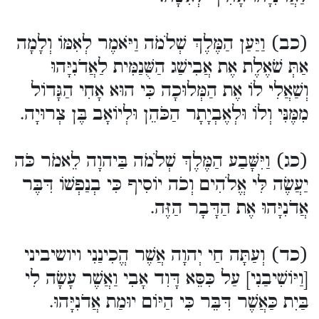
(כב) וַיַּעַן הַמֶּלֶךְ שְׁלֹמֹה וַיֹּאמֶר לְאִמּוֹ וְלָמָה
אַתְּ שֹׁאֶלֶת אֶת אֲבִישַׁג הַשֻּׁנַמִּית לַאֲדֹנִיָּהוּ
וְשַׁאֲלִי לוֹ אֶת הַמְּלוּכָה כִּי הוּא אָחִי הַגָּדוֹל
מִמֶּנִּי וְלוֹ וּלְאֶבְיָתָר הַכֹּהֵן וּלְיוֹאָב בֶּן צְרוּיָה.
(כג) וַיִּשָּׁבַע הַמֶּלֶךְ שְׁלֹמֹה בַּיהוָה לֵאמֹר כֹּה
יַעֲשֶׂה לִּי אֱלֹהִים וְכֹה יוֹסִיף כִּי בְנַפְשׁוֹ דִּבֶּר
אֲדֹנִיָּהוּ אֶת הַדָּבָר הַזֶּה.
(כד) וְעַתָּה חַי יְהוָה אֲשֶׁר הֱכִינַנִי ויושיביני
[וַיּוֹשִׁיבַנִי] עַל כִּסֵּא דָּוִד אָבִי וַאֲשֶׁר עָשָׂה לִי
בַּיִת כַּאֲשֶׁר דִּבֵּר כִּי הַיּוֹם יוּמַת אֲדֹנִיָּהוּ.