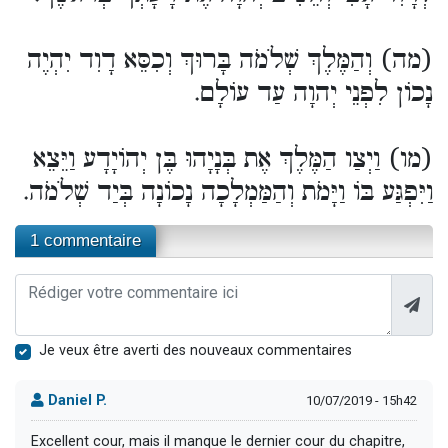
(מה) וְהַמֶּלֶךְ שְׁלֹמֹה בָּרוּךְ וְכִסֵּא דָוִד יִהְיֶה
נָכוֹן לִפְנֵי יְהוָה עַד עוֹלָם.
(מו) וַיְצַו הַמֶּלֶךְ אֶת בְּנָיָהוּ בֶּן יְהוֹיָדָע וַיֵּצֵא
וַיִּפְגַּע בּוֹ וַיָּמֹת וְהַמַּמְלָכָה נָכוֹנָה בְּיַד שְׁלֹמֹה.
1 commentaire
Je veux être averti des nouveaux commentaires
Daniel P.
10/07/2019 - 15h42
Excellent cour, mais il manque le dernier cour du chapitre,