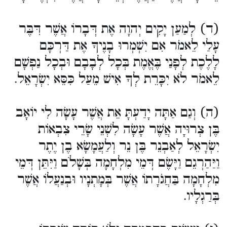
(ד) לְמַעַן יָקִים יְהוָה אֶת דְּבָרוֹ אֲשֶׁר דִּבֶּר
עָלַי לֵאמֹר אִם יִשְׁמְרוּ בָנֶיךָ אֶת דַּרְכָּם
לָלֶכֶת לְפָנַי בֶּאֱמֶת בְּכָל לְבָבָם וּבְכָל נַפְשָׁם
לֵאמֹר לֹא יִכָּרֵת לְךָ אִישׁ מֵעַל כִּסֵּא יִשְׂרָאֵל.
(ה) וְגַם אַתָּה יָדַעְתָּ אֵת אֲשֶׁר עָשָׂה לִי יוֹאָב
בֶּן צְרוּיָה אֲשֶׁר עָשָׂה לִשְׁנֵי שָׂרֵי צִבְאוֹת
יִשְׂרָאֵל לְאַבְנֵר בֶּן נֵר וְלַעֲמָשָׂא בֶן יֶתֶר
וַיַּהַרְגֵם וַיָּשֶׂם דְּמֵי מִלְחָמָה בְּשָׁלֹם וַיִּתֵּן דְּמֵי
מִלְחָמָה בַּחֲגֹרָתוֹ אֲשֶׁר בְּמָתְנָיו וּבְנַעֲלוֹ אֲשֶׁר
בְּרַגְלָיו.