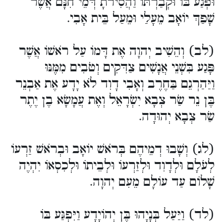
וּפְגַע בּוֹ וּקְבַרְתּוֹ וַהֲסִירֹתָ דְּמֵי חִנָּם אֲשֶׁר
שָׁפַךְ יוֹאָב מֵעָלַי וּמֵעַל בֵּית אָבִי.
(לב) וְהֵשִׁיב יְהוָה אֶת דָּמוֹ עַל רֹאשׁוֹ אֲשֶׁר
פָּגַע בִּשְׁנֵי אֲנָשִׁים צַדִּקִים וְטֹבִים מִמֶּנּוּ
וַיַּהַרְגֵם בַּחֶרֶב וְאָבִי דָוִד לֹא יָדָע אֶת אַבְנֵר
בֶּן נֵר שַׂר צְבָא יִשְׂרָאֵל וְאֶת עֲמָשָׂא בֶן יֶתֶר
שַׂר צְבָא יְהוּדָה.
(לג) וְשָׁבוּ דְמֵיהֶם בְּרֹאשׁ יוֹאָב וּבְרֹאשׁ זַרְעוֹ
לְעֹלָם וּלְדָוִד וּלְזַרְעוֹ וּלְבֵיתוֹ וּלְכִסְאוֹ יִהְיֶה
שָׁלוֹם עַד עוֹלָם מֵעִם יְהוָה.
(לד) וַיַּעַל בְּנָיָהוּ בֶּן יְהוֹיָדָע וַיִּפְגַּע בּוֹ