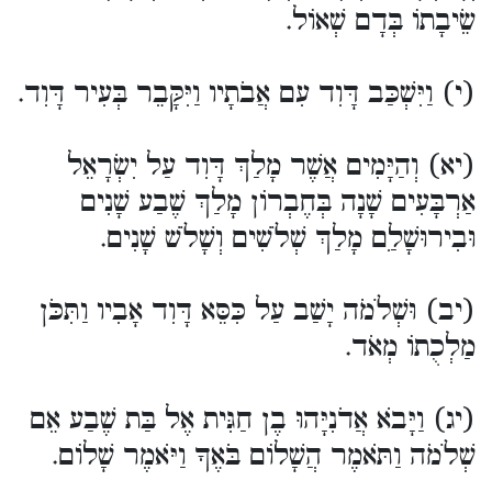
שֵׂיבָתוֹ בְּדָם שְׁאוֹל.
(י) וַיִּשְׁכַּב דָּוִד עִם אֲבֹתָיו וַיִּקָּבֵר בְּעִיר דָּוִד.
(יא) וְהַיָּמִים אֲשֶׁר מָלַךְ דָּוִד עַל יִשְׂרָאֵל
אַרְבָּעִים שָׁנָה בְּחֶבְרוֹן מָלַךְ שֶׁבַע שָׁנִים
וּבִירוּשָׁלַ‍ִם מָלַךְ שְׁלֹשִׁים וְשָׁלֹשׁ שָׁנִים.
(יב) וּשְׁלֹמֹה יָשַׁב עַל כִּסֵּא דָּוִד אָבִיו וַתִּכֹּן
מַלְכֻתוֹ מְאֹד.
(יג) וַיָּבֹא אֲדֹנִיָּהוּ בֶן חַגִּית אֶל בַּת שֶׁבַע אֵם
שְׁלֹמֹה וַתֹּאמֶר הֲשָׁלוֹם בֹּאֶךָ וַיֹּאמֶר שָׁלוֹם.