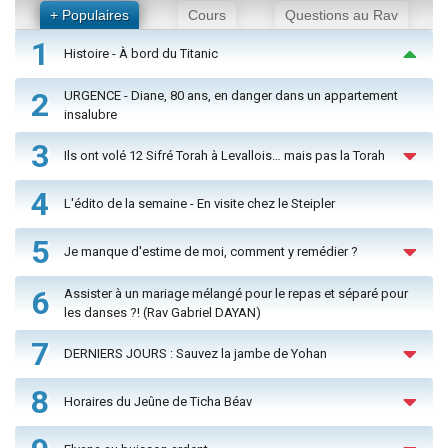
+ Populaires
Cours
Questions au Rav
1
Histoire - À bord du Titanic
2
URGENCE - Diane, 80 ans, en danger dans un appartement
insalubre
3
Ils ont volé 12 Sifré Torah à Levallois… mais pas la Torah
4
L'édito de la semaine - En visite chez le Steipler
5
Je manque d'estime de moi, comment y remédier ?
6
Assister à un mariage mélangé pour le repas et séparé pour
les danses ?! (Rav Gabriel DAYAN)
7
DERNIERS JOURS : Sauvez la jambe de Yohan
8
Horaires du Jeûne de Ticha Béav