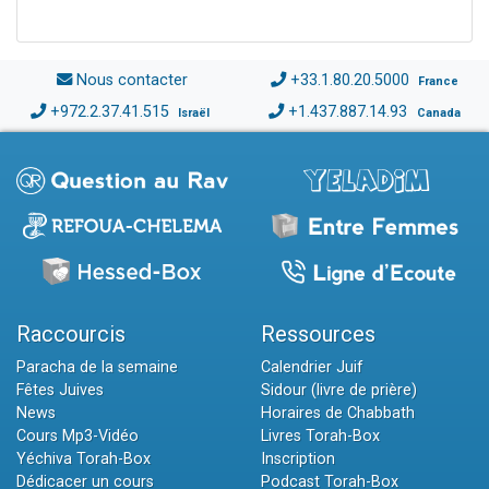
Nous contacter
+33.1.80.20.5000
France
+972.2.37.41.515
+1.437.887.14.93
Israël
Canada
Raccourcis
Ressources
Paracha de la semaine
Calendrier Juif
Fêtes Juives
Sidour (livre de prière)
News
Horaires de Chabbath
Cours Mp3-Vidéo
Livres Torah-Box
Yéchiva Torah-Box
Inscription
Dédicacer un cours
Podcast Torah-Box