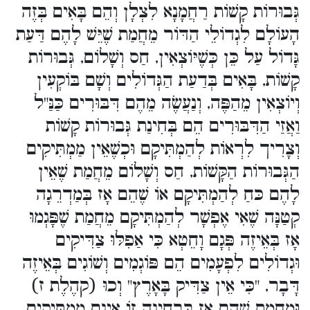
גְּבוּרוֹת קָשׁוֹת רַחֲמָנָא לִצְלָן וְהֵם בָּאִים בְּזֶה
הָעוֹלָם לִגְדוֹלֵי הַדּוֹר מֵחֲמַת שֶׁיֵּשׁ לָהֶם דַּעַת
גָּדוֹל עַל כֵּן כְּשֶׁיּוֹצְאִין, חַס וְשָׁלוֹם, גְּבוּרוֹת
קָשׁוֹת, בָּאִים בְּדַעַת הַגְּדוֹלִים וְשָׁם בּוֹקְעִין
וְיוֹצְאִין מֵהַפֶּה, וְנַעֲשֶׂה מֵהֶם דִּבּוּרִים כַּנַּ"ל
וַאֲזַי הַדִּבּוּרִים הֵם בְּחִינַת גְּבוּרוֹת קָשׁוֹת
וְצָרִיך לִרְאוֹת לְהַמְתִּיקָם וּכְשֶׁאֵין מַמְתִּיקִים
הַגְּבוּרוֹת הַקָּשׁוֹת, חַס וְשָׁלוֹם מֵחֲמַת שֶׁאֵין
לָהֶם כּחַ לְהַמְתִּיקָם אוֹ שֶׁהֵם אָז בְּמַדְרֵגָה
קְטַנָּה שֶׁאִי אֶפְשָׁר לְהַמְתִּיקָם מֵחֲמַת שֶׁפָּגְמוּ
אָז בְּאֵיזֶה פְּגָם וָחֵטְא כִּי אַפִלּוּ צַדִּיקִים
וּגְדוֹלִים לִפְעָמִים הֵם פּוֹגְמִים וְשׁוֹגִים בְּאֵיזֶה
דָּבָר, "כִּי אֵין צַדִּיק בָּאָרֶץ" וְכוּ (קהֶלֶת ז)
וּמֵחֲמַת שֶׁהֵם אָז בִּבְחִינָה זוֹ אֵינָם מַמְתִּיקִים