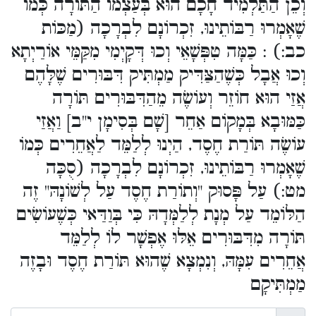
וְכֵן הַתַּלְמִיד חָכָם הוּא בְּעַצְמוֹ הַתּוֹרָה כְּמוֹ
שֶׁאָמְרוּ רַבּוֹתֵינוּ, זִכְרוֹנָם לִבְרָכָה (מַכּוֹת
כב:) : כַּמָּה טִפְּשָׁאֵי וְכוּ דְּקָיְמִי מִקַּמֵּי אוֹרַיְתָא
וְכוּ אֲבָל כְּשֶׁהַצַּדִּיק מַמְתִּיק דִּבּוּרִים שֶׁלָּהֶם
אֲזַי הוּא חוֹזֵר וְעוֹשֶׂה מֵהַדִּבּוּרִים תּוֹרָה
כַּמּוּבָא בְּמָקוֹם אַחֵר [שָׁם בְּסִימָן י"ב] וַאֲזַי
עוֹשֶׂה תּוֹרַת חֶסֶד, הַיְנוּ לְלַמֵּד לַאֲחֵרִים כְּמוֹ
שֶׁאָמְרוּ רַבּוֹתֵינוּ, זִכְרוֹנָם לִבְרָכָה (סֻכָּה
מט:) עַל פָּסוּק "וְתוֹרַת חֶסֶד עַל לְשׁוֹנָהּ" זֶה
הַלּוֹמֵד עַל מְנָת לְלַמְּדָהּ כִּי בְּוַדַּאי כְּשֶׁעוֹשִׂים
תּוֹרָה מִדִּבּוּרִים אֵלּוּ אֶפְשָׁר לוֹ לְלַמֵּד
אֲחֵרִים עִמָּהּ, וְנִמְצָא שֶׁהוּא תּוֹרַת חֶסֶד וּבָזֶה
מַמְתִּיקָם