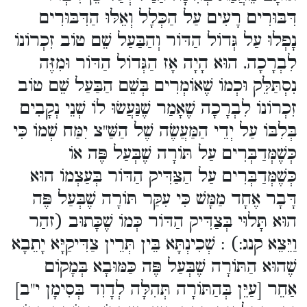
דִּבּוּרִים רָעִים עַל הַכְּלָל וְאֵלּוּ הַדִּבּוּרִים
נָפְלוּ עַל גְּדוֹל הַדּוֹר וְהַבַּעַל שֵׁם טוֹב זִכְרוֹנוֹ
לִבְרָכָה, הוּא הָיָה אָז הַגְּדוֹל הַדּוֹר וּמִזֶּה
נִסְתַּלֵּק וּכְמוֹ שֶׁאוֹמְרִים בְּשֵׁם הַבַּעַל שֵׁם טוֹב
זִכְרוֹנוֹ לִבְרָכָה שֶׁאָמַר שֶׁנַּעֲשׂוּ לוֹ שְׁנֵי נְקָבִים
בְּלִבּוֹ עַל יְדֵי הַמַּעֲשֶׂה שֶׁל הַשַּׁ"צ יִמַּח שְׁמוֹ כִּי
כְּשֶׁמְּדַבְּרִים עַל תּוֹרָה שֶׁבְּעַל פֶּה אוֹ
כְּשֶׁמְּדַבְּרִים עַל הַצַּדִּיק הַדּוֹר בְּעַצְמוֹ הוּא
דָּבָר אֶחָד מַמָּשׁ כִּי עִקַּר תּוֹרָה שֶׁבְּעַל פֶּה
הוּא תָּלוּי בְּצַדִּיק הַדּוֹר כְּמוֹ שֶׁכָּתוּב (זהַר
וַיֵּצֵא קנג:) : שְׁכִינְתָּא בֵּין תְּרֵין צַדִּיקַיָּא יָתֵבָא
שֶׁהוּא הַתּוֹרָה שֶׁבְּעַל פֶּה כַּמּוּבָא בְּמָקוֹם
אַחֵר [עַיֵּן בְּהַתּוֹרָה תְּהִלָּה לְדָוִד בְּסִימָן י"ב]