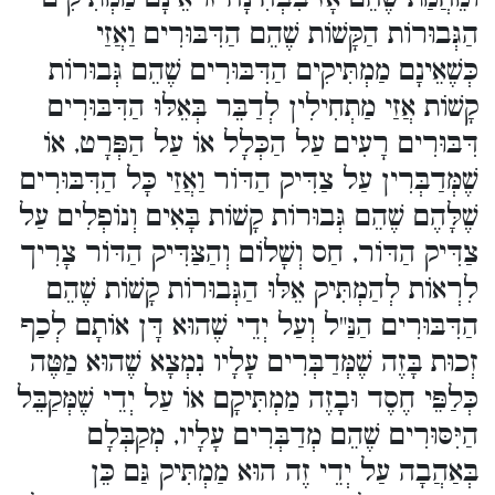
הַגְּבוּרוֹת הַקָּשׁוֹת שֶׁהֵם הַדִּבּוּרִים וַאֲזַי
כְּשֶׁאֵינָם מַמְתִּיקִים הַדִּבּוּרִים שֶׁהֵם גְּבוּרוֹת
קָשׁוֹת אֲזַי מַתְחִילִין לְדַבֵּר בְּאֵלּוּ הַדִּבּוּרִים
דִּבּוּרִים רָעִים עַל הַכְּלָל אוֹ עַל הַפְּרָט, אוֹ
שֶׁמְּדַבְּרִין עַל צַדִּיק הַדּוֹר וַאֲזַי כָּל הַדִּבּוּרִים
שֶׁלָּהֶם שֶׁהֵם גְּבוּרוֹת קָשׁוֹת בָּאִים וְנוֹפְלִים עַל
צַדִּיק הַדּוֹר, חַס וְשָׁלוֹם וְהַצַּדִּיק הַדּוֹר צָרִיך
לִרְאוֹת לְהַמְתִּיק אֵלּוּ הַגְּבוּרוֹת קָשׁוֹת שֶׁהֵם
הַדִּבּוּרִים הַנַּ"ל וְעַל יְדֵי שֶׁהוּא דָּן אוֹתָם לְכַף
זְכוּת בָּזֶה שֶׁמְּדַבְּרִים עָלָיו נִמְצָא שֶׁהוּא מַטֶּה
כְּלַפֵּי חֶסֶד וּבָזֶה מַמְתִּיקָם אוֹ עַל יְדֵי שֶׁמְּקַבֵּל
הַיִּסּוּרִים שֶׁהֵם מְדַבְּרִים עָלָיו, מְקַבְּלָם
בְּאַהֲבָה עַל יְדֵי זֶה הוּא מַמְתִּיק גַּם כֵּן