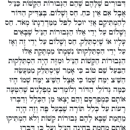
דִּבּוּרִים שֶׁלָּהֶם שֶׁהֵם הַגְּבוּרוֹת הַקָּשׁוֹת כַּנַּ"ל
אֲבָל אִם אֵין כּחַ, חַס וְשָׁלוֹם, בְּצַדִּיק הַדּוֹר
לְהַמְתִּיקָם אֲזַי יוּכַל לִפּל מִמַּדְרֵגָתוֹ מְאֹד, חַס
וְשָׁלוֹם עַל יְדֵי אֵלּוּ הַגְּבוּרוֹת הַנַּ"ל שֶׁבָּאִים
עָלָיו אוֹ שֶׁיִּסְתַּלֵּק, חַס וְשָׁלוֹם עַל יְדֵי זֶה וְאָז
עַל יְדֵי הִסְתַּלְּקוּתוֹ נִשְׁמָתוֹ מַמְתֶּקֶת אֵלּוּ
הַגְּבוּרוֹת הַקָּשׁוֹת הַנַּ"ל וּמִזֶּה הָיָה הִסְתַּלְּקוּת
הַבַּעַל שֵׁם טוֹב כִּי אָמַר שֶׁיִּסְתַּלֵּק מִמַּעֲשֵׂה
הַשַּׁ"צ יִמַּח שְׁמוֹ כִּי אֵצֶל הַשַּׁ"צ יִמַּח שְׁמוֹ הָיוּ
כַּמָּה גְּדוֹלֵי הַדּוֹר וְלוֹמְדִים מֻפְלָגִים שֶׁהִטְעָה
אוֹתָם כַּמְפֻרְסָם וְהֵם יָצְאוּ מִן הַכְּלָל וְדִבְּרוּ
רָעוֹת עַל כְּלַל תּוֹרָה שֶׁבְּעַל פֶּה וְזֶה הָיָה
מֵחֲמַת שֶׁבָּא לָהֶם גְּבוּרוֹת קָשׁוֹת וְלא הִמְתִּיקוּ
אוֹתָם מֵחֲמַת בְּחִינָה הַנַּ"ל וְעַל כֵּן דִּבְּרוּ