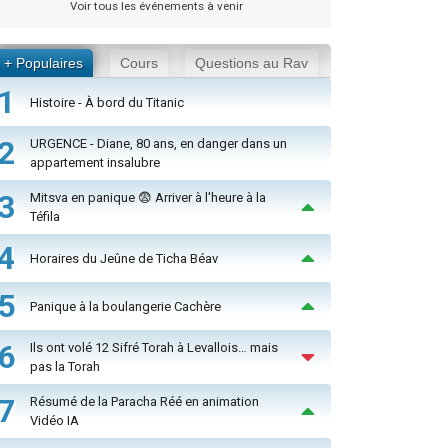
Voir tous les événements à venir
+ Populaires
Cours
Questions au Rav
1
Histoire - À bord du Titanic
2
URGENCE - Diane, 80 ans, en danger dans un
appartement insalubre
3
Mitsva en panique 😨 Arriver à l'heure à la
Téfila
4
Horaires du Jeûne de Ticha Béav
5
Panique à la boulangerie Cachère
6
Ils ont volé 12 Sifré Torah à Levallois… mais
pas la Torah
7
Résumé de la Paracha Réé en animation
Vidéo IA