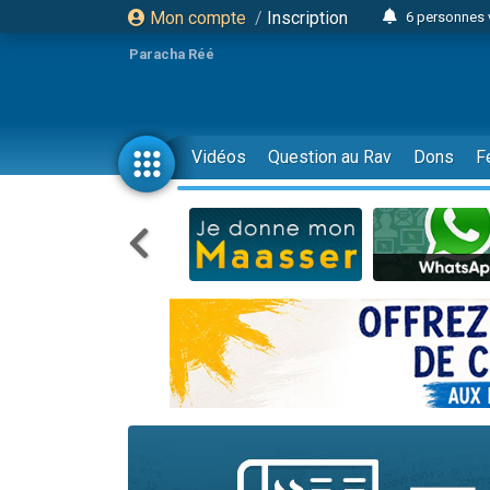
Mon compte
/
Inscription
6 personnes 
4 personn
Paracha Réé
2 personn
17 personnes
4 personnes 
Vidéos
Question au Rav
Dons
F
Il reste 
23 person
Eva vient de
4 personnes 
3 personnes 
3 personn
Odaya vient 
13 personnes
2 personnes 
30 perso