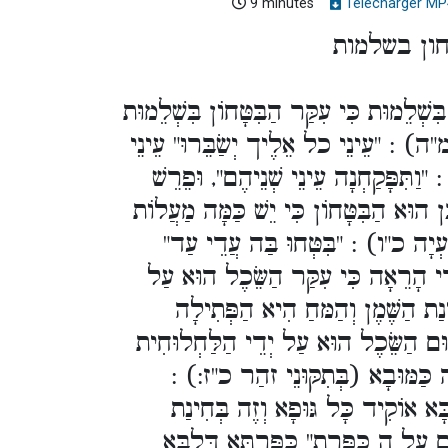
9 minutes
Télécharger MP
ון בשלמות
ּשְׁלֵמוּת כִּי עִקַּר הַבִּטָּחוֹן בִּשְׁלֵמוּת
מ"ה) : "עֵינֵי כל אֵלֶיך יְשַׂבֵּרוּ" עֵינֵי
"וַתִּפָּקַחְנָה עֵינֵי שְׁנֵיהֶם", וּפֵרֵשׁ
 הוּא הַבִּטָּחוֹן כִּי יֵשׁ כַּמָּה מַעֲלוֹת
ַׁעְיָה כ"ו) : "בִּטְּחוּ בַּה עֲדֵי עַד
ְדֵי הָרֵאָה כִּי עִקַּר הַשֵּׂכֶל הוּא עַל
ַת הַשֶּׁמֶן וְהַמּחַ הִיא הַפְּתִילָה
יּוּם הַשֵּׂכֶל הוּא עַל יְדֵי הַלַּחְלוּחִית
ָרֵאָה כַּמּוּבָא (בְּתִקּוּנֵי זהַר כ"ז
ָּא אוֹקִיד כָּל גּוּפָא וְזֶה בְּחִינַת
( עַל הַ כַּפּרֶת" כַּפֻּרְתָּא דְּלִבָּא