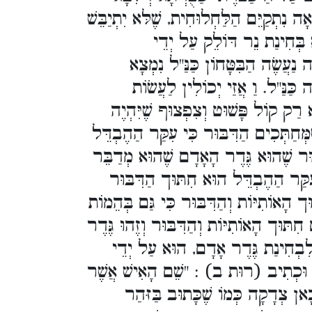
(תְקַיֵּם הַלַּחְלוּחִית, שֶׁלּא יִתְיַבֵּשׁ
 בְּחִינַת נֵר דּוֹלֵק עַל יְדֵי
 נַעֲשֶׂה הַבִּטָּחוֹן כַּנַּ"ל נִמְצָא
כַּנַּ"ל. וַ אֲזַי יְכוֹלִין לַעֲשׂוֹת
א רַק קוֹל פָּשׁוּט וְצִפְצוּף שֶׁיִּהְיֶה
ְּחַתְּכִים הַדִּבּוּר כִּי עִקַּר הַהֶבְדֵּל
ּוּר שֶׁהוּא גֶּדֶר הָאָדָם שֶׁהוּא מְדַבֵּר
קַּר הַהֶבְדֵּל הוּא חִתּוּך הַדִּבּוּר
ּך הָאוֹתִיּוֹת וְהַדִּבּוּר כִּי גַּם בְּהֵמוֹת
תּוּך הָאוֹתִיּוֹת וְהַדִּבּוּר וְזֶהוּ גֶּדֶר
 לִבְחִינַת גֶּדֶר אָדָם, הוּא עַל יְדֵי
" וּכְתִיב (רוּת ב) : "שֵׁם הָאִישׁ אֲשֶׁר
אן צְדָקָה כְּמוֹ שֶׁכָּתוּב בַּזּהַר