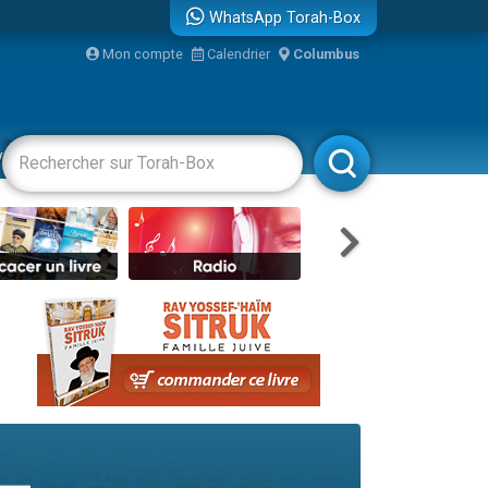
WhatsApp Torah-Box
...
Mon compte
Calendrier
Columbus
vertissements
Livres
Rabbanim
bre