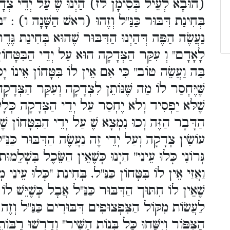
הוּבָא לְעֵיל בְּסִימָן לז) הַיְנוּ שֶׁ עַל יְדֵי צְדָק
בְּחִינַת דִּבּוּר כַּנַּ"ל וְזֶהוּ (ראשׁ הַשָּׁנָה ו) : "
נַעֲשֶׂה הַפֶּה דְּהַיְנוּ הַדִּבּוּר שֶׁהוּא בְּחִינַת גֶּ
לָאָדָם" וְ עִקַּר הַצְּדָקָה הוּא עַל יְדֵי הַבִּטָּחוֹ
בַּה וַעֲשֵׂה טוֹב" כִּי אִם אֵין לוֹ בִּטָּחוֹן אֵינוֹ יָ
שֶּׁיֶּחְסַר לוֹ מַה שֶּׁנּוֹתֵן לִצְדָקָה וְעִקַּר הַצְּדָק
שֶׁלּא יַפְסִיד וְלא יֶחְסַר עַל יְדֵי הַצְּדָקָה כְּלָל כ
הַדָּבָר הַזֶּה וְכוּ נִמְצָא שֶׁ עַל יְדֵי הַבִּטָּחוֹן ש
עוֹשִׂין צְדָקָה וְעַל יְדֵי זֶה נַעֲשֶׂה הַדִּבּוּר כַּנ
גְּרוֹנִי כָּלוּ עֵינַי" הַיְנוּ כְּשֶׁאֵין הַשֵּׂכֶל בִּשְׁלֵמוּת
וַאֲזַי אֵין לוֹ בִּטָּחוֹן כַּנַּ"ל, בְּחִינַת "כָּלוּ עֵינַי 
שֶׁאֵין לוֹ חִתּוּך הַדִּבּוּר כַּנַּ"ל אֲבָל כְּשֶׁיֵּשׁ לוֹ 
לַעֲשׂוֹת מִקּוֹל הַצִּפְצוּפִים דִּבּוּרִים כַּנַּ"ל וְ
הַצִּפּוֹר וְיִשַּׁחוּ כָּל בְּנוֹת הַשִּׁיר" וְדָרְשׁוּ ) :