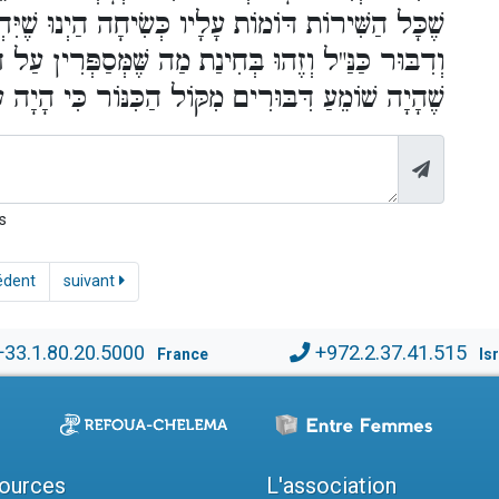
שֶׁכָּל הַשִּׁירוֹת דּוֹמוֹת עָלָיו כְּשִׂיחָה הַיְנוּ שֶׁיִּ
וְדִבּוּר כַּנַּ"ל וְזֶהוּ בְּחִינַת מַה שֶּׁמְּסַפְּרִין עַ
שֶׁהָיָה שׁוֹמֵעַ דִּבּוּרִים מִקּוֹל הַכִּנּוֹר כִּי הָיָה .
s
édent
suivant
+33.1.80.20.5000
+972.2.37.41.515
France
Is
ources
L'association