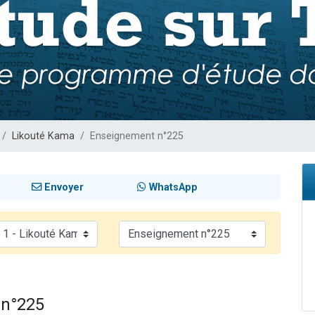
49 places pour étudier en groupe sur Zoom
lles musiques dans Torah-Box Music
viennent de nous rejoindre sur WhatsApp
viennent de nous rejoindre sur WhatsApp
viennent de nous rejoindre sur WhatsApp
Likouté Kama
Enseignement n°225
Envoyer
WhatsApp
 n°225