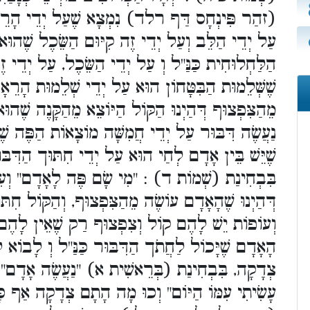
זהַר פִּינְחָס דַּף רלד) נִמְצָא שֶׁעַל יְדֵי הָרֵאָה נִ
עַל יְדֵי הַלֵּב וְעַל יְדֵי זֶה קִיּוּם הַשֵּׂכֶל שֶׁהוּא
הַלַּחְלוּחִית כַּנַּ"ל וְ עַל יְדֵי הַשֵּׂכֶל, עַל יְדֵי זֶה
שֶׁשְּׁלֵמוּת הַבִּטָּחוֹן הוּא עַל יְדֵי שְׁלֵמוּת הָרֵאָה 
מֵהַצִּפְצוּף דְּהַיְנוּ הַקּוֹל הַיּוֹצֵא מֵהַקָּנֶה שֶׁהוּ
נַעֲשֶׂה דִּבּוּר עַל יְדֵי חֲמִשָּׁה מוֹצָאוֹת הַפֶּה שֶׁמ
שֶׁיֵּשׁ בֵּין אָדָם לְחַי הוּא עַל יְדֵי חִתּוּך הַדִּב
בִּבְחִינַת (שְׁמוֹת ד) : "מִי שָׂם פֶּה לָאָדָם" וְעִ
דְּהַיְנוּ שֶׁהָאָדָם עוֹשֶׂה מֵהַצִּפְצוּף, וְהַקּוֹל חִתּו
וְעוֹפוֹת יֵשׁ לָהֶם קוֹל וְצִפְצוּף רַק שֶׁאֵין לָהֶם חִ
הָאָדָם שֶׁיָּכוֹל לַחֲתֹך הַדִּבּוּר כַּנַּ"ל וְ לָבוֹא
צְדָקָה, בִּבְחִינַת (בְּרֵאשִׁית א) "נַעֲשֶׂה אָדָם
עָשִׂיתִי עִמּוֹ הַיּוֹם" וְכוּ מָה הָתָם צְדָקָה אַף כָּ