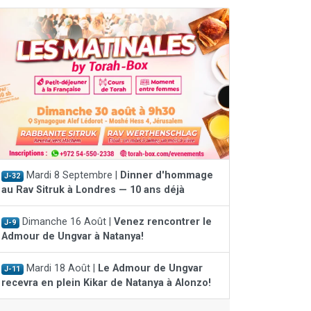
Mardi 8 Septembre |
Dinner d'hommage
J-32
au Rav Sitruk à Londres — 10 ans déjà
Dimanche 16 Août |
Venez rencontrer le
J-9
Admour de Ungvar à Natanya!
Mardi 18 Août |
Le Admour de Ungvar
J-11
recevra en plein Kikar de Natanya à Alonzo!