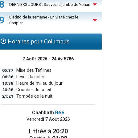
8
DERNIERS JOURS : Sauvez la jambe de Yohan
9
L'édito de la semaine - En visite chez le
Steipler
Horaires pour Columbus
7 Août 2026 - 24 Av 5786
05:37
Mise des Téfilines
06:36
Lever du soleil
13:38
Heure de milieu du jour
20:38
Coucher du soleil
21:21
Tombée de la nuit
Chabbath
Réé
Vendredi 7 Août 2026
Entrée à
20:20