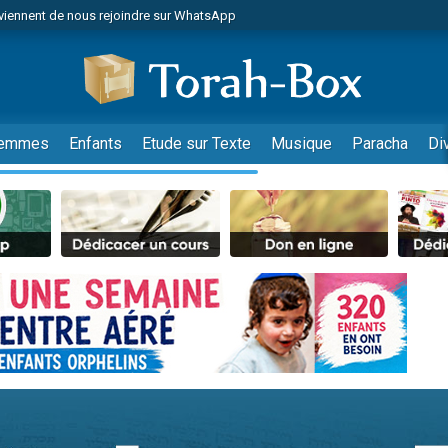
viennent de nous rejoindre sur WhatsApp
es viennent de faire un don pour Reloger Rivka, 6 enfants, victime de violences
es viennent de faire un don pour 1 Journée de Vacances Pour les Enfants
 viennent de demander une bénédiction
viennent de nous rejoindre sur WhatsApp
emmes
Enfants
Etude sur Texte
Musique
Paracha
Di
49 places pour étudier en groupe sur Zoom
nes viennent de faire un don pour Diane, 80 ans, dans un appartement insalu
 donner son Maasser
viennent de nous rejoindre sur WhatsApp
viennent de nous rejoindre sur WhatsApp
es viennent de faire un don pour 5 jours de vacances aux Orphelins
de donner son Maasser
 viennent de demander une bénédiction
viennent de nous rejoindre sur WhatsApp
nnes viennent de faire un don pour Sauvez la jambe de Yohan