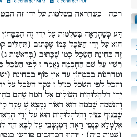
4
Télécharger MP3
Télécharger PDF
רכה - כשהראה בשלמות על ידי זה הבטח
דַּע כְּשֶׁהָרֵאָה בִּשְׁלֵמוּת עַל יְדֵי זֶה הַבִּטָּחוֹן בִ
הוּא עַל יְדֵי הַשֵּׂכֶל כְּמוֹ שֶׁכָּתוּב (תְּהִלִּים ק
זֶה בְּחִינַת הַשֵּׂכֶל כְּמוֹ שֶׁכָּתוּב (בְּרֵאשִׁית ג) : 
רַשִׁ"י עַל שֵׁם הַחָכְמָה נֶאֱמַר וּ לְפִי הַשֵּׂכֶל כֵּן
וּמַדְרֵגוֹת בְּבִטָּחוֹן עַד אֵין סוֹף בִּבְחִינַת (יְש"
וְהַכּל לְפִי הַשֵּׂכֶל כַּנַּ"ל וְ עִקַּר הַשֵּׂכֶל עַל י
יְדֵי הַלַּחְלוּחִית הָעוֹלִים אֶל הַמּחַ שֶׁהֵם בְּחִינ
וְהַנְּשָׁמָה שֶׁבַּמּחַ הוּא הָאוֹר נִמְצָא שֶׁ עִקַּר קִ
שֶׁבַּגּוּף כַּנַּ"ל וְהַלַּחְלוּחִית הוּא עַל יְדֵי ה:) :
אִלְמָלֵא כַּנְפֵי רֵאָה דִּמְנָשְׁבִי עַל לִבָּא הֲוֵי לִב
שְׁמוֹת כ"ה) : "וְהָיוּ הַכְּרוּבִים פּוֹרְשֵׂי כְּנָפַיִם