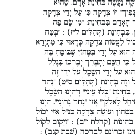
(ָה נַעֲשֶׂה בְּחִינַת אָדָם, שֶׁהוּא
בְּפִיך" זוֹ צְדָקָה כִּי עַל יְדֵי צְדָקָה
דֶר הָאָדָם בִּבְחִינַת: "מִי שָׂם פֶּה
ן, בִּבְחִינַת (תְּהִלִּים ל"ז) : "בְּטַח
כוֹל לַעֲשׂוֹת צְדָקָה כָּרָאוּי כִּי מִתְיָרֵא
ָה הוּא עַל יְדֵי בִּטָּחוֹן שֶׁבּוֹטֵחַ בַּה
ִּי הַשֵּׁם יִתְבָּרַך יְבָרְכוֹ בִּגְלַל
ֶׁהוּא עַל יְדֵי הַשֵּׂכֶל עַל יְדֵי זֶה
ַּ"ל וְזֶה בְּחִינַת (תְּהִלִּים ס"ט) "נִחַר
, בְּחִינַת "כָּלוּ עֵינַי" דְּהַיְנוּ הַשֵּׂכֶל
מְיַחֵל לֵאלקָי" אֲזַי "נִחַר גְּרוֹנִי", הַיְנוּ
בִּטָּחוֹן וְעוֹשֶׂה צְדָקָה כַּנַּ"ל אֲזַי יָכוֹל
זֶה בְּחִינוֹת (קהֶלֶת י"ב) : "וְיָקוּם לְקוֹל
רַבּוֹתֵינוּ זִכְרוֹנָם לִבְרָכָה (שַׁבָּת קנב