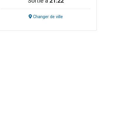
Sortie à
21:22
Changer de ville