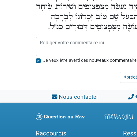
הְיֶה נַעֲשֶׂה מִצִּפְצוּפִים וְשִׁירוֹת, שִׂיחָה
ל הַבַּעַל שֵׁם טוֹב זִכְרוֹנוֹ לִבְרָכָה
עוֹשֶׂה מִצִּפְצוּפִים דִּבּוּרִים כַּנַּ"ל
Je veux être averti des nouveaux commentaire
préc
Nous contacter
Raccourcis
Ress