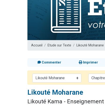
Il reste 
12 nouve
3 personnes 
2 personnes 
2 personnes 
Accueil
Etude sur Texte
Likouté Moharane
Commenter
Imprimer
Likouté Moharane
Likouté Kama - Enseignement