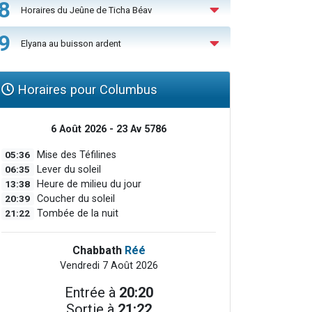
8
Horaires du Jeûne de Ticha Béav
9
Elyana au buisson ardent
Horaires pour Columbus
6 Août 2026 - 23 Av 5786
05:36
Mise des Téfilines
06:35
Lever du soleil
13:38
Heure de milieu du jour
20:39
Coucher du soleil
21:22
Tombée de la nuit
Chabbath
Réé
Vendredi 7 Août 2026
Entrée à
20:20
Sortie à
21:22