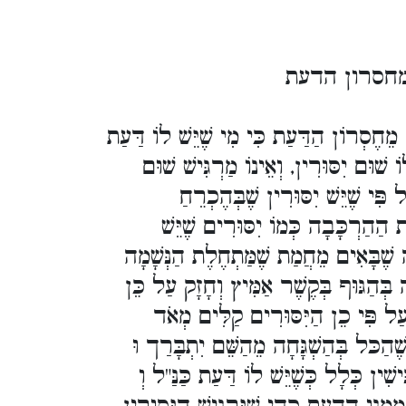
 מחסרון הדעת
ֵחֶסְרוֹן הַדַּעַת כִּי מִי שֶׁיֵּשׁ לוֹ דַּעַת
ֹ שׁוּם יִסּוּרִין, וְאֵינוֹ מַרְגִּישׁ שׁוּם
י שֶׁיֵּשׁ יִסּוּרִין שֶׁבְּהֶכְרֵחַ
 הַהַרְכָּבָה כְּמוֹ יִסּוּרִים שֶׁיֵּשׁ
 שֶׁבָּאִים מֵחֲמַת שֶׁמַּתְחֶלֶת הַנְּשָׁמָה
ה בְּהַגּוּף בְּקֶשֶׁר אַמִּיץ וְחָזָק עַל כֵּן
עַל פִּי כֵן הַיִּסּוּרִים קַלִּים מְאֹד
ׁהַכּל בְּהַשְׁגָּחָה מֵהַשֵּׁם יִתְבָּרַך וּ
שִׁין כְּלָל כְּשֶׁיֵּשׁ לוֹ דַּעַת כַּנַּ"ל וְ