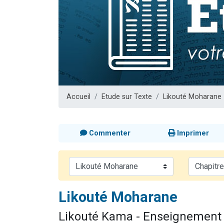
Nouvelle émis
61 personnes
Ariel vient 
Il reste 
Eva vient de
Accueil
Etude sur Texte
Likouté Moharane
Commenter
Imprimer
Likouté Moharane
Likouté Kama - Enseignement