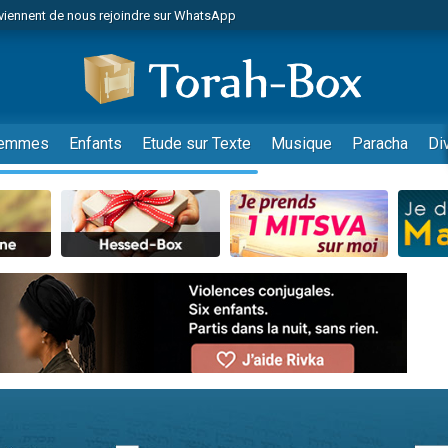
viennent de nous rejoindre sur WhatsApp
viennent de nous rejoindre sur WhatsApp
de donner son Maasser
es viennent de faire un don pour 5 jours de vacances aux Orphelins
es viennent de faire un don pour Diane, 80 ans, dans un appartement insalub
emmes
Enfants
Etude sur Texte
Musique
Paracha
Di
 viennent de demander une bénédiction
viennent de nous rejoindre sur WhatsApp
nnes viennent de faire un don pour Sauvez la jambe de Yohan
49 places pour étudier en groupe sur Zoom
lles musiques dans Torah-Box Music
viennent de nous rejoindre sur WhatsApp
viennent de nous rejoindre sur WhatsApp
viennent de nous rejoindre sur WhatsApp
les musiques dans Torah-Box Music
es viennent de faire un don pour Tsédaka : pauvres d'Israel