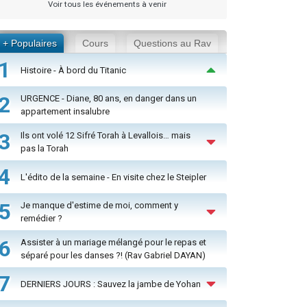
Voir tous les événements à venir
+ Populaires
Cours
Questions au Rav
1
Histoire - À bord du Titanic
2
URGENCE - Diane, 80 ans, en danger dans un
appartement insalubre
3
Ils ont volé 12 Sifré Torah à Levallois… mais
pas la Torah
4
L'édito de la semaine - En visite chez le Steipler
5
Je manque d'estime de moi, comment y
remédier ?
6
Assister à un mariage mélangé pour le repas et
séparé pour les danses ?! (Rav Gabriel DAYAN)
7
DERNIERS JOURS : Sauvez la jambe de Yohan