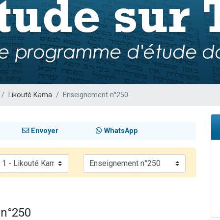
sion radio : Visions de grandeur n°104 : Le Chabbath et le Birkat Hamazone à 
 viennent de demander une bénédiction
de donner son Maasser
49 places pour étudier en groupe sur Zoom
 donner son Maasser
Likouté Kama
Enseignement n°250
Envoyer
WhatsApp
 n°250