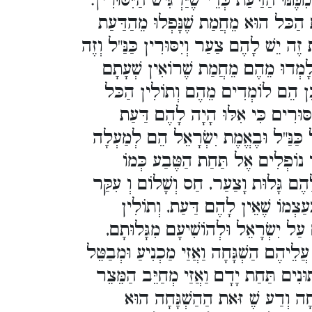
נּוּ הַדַּעַת כְּדֵי שֶׁיַּרְגִּישׁ הַיִּסּוּרִין.
ּת הַכּל הוּא מֵחֲמַת שֶׁנָּפְלוּ מֵהַדַּעַת
זֶה יֵשׁ לָהֶם צַעַר וְיִסּוּרִין כַּנַּ"ל וְזֶה
לָמְדוּ מֵהֶם מֵחֲמַת שֶׁרוֹאִין שְׁעָתָם
כֵּן הֵם לוֹמְדִים מֵהֶם וְתוֹלִין הַכּל
סּוּרִים כִּי אִלּוּ הָיָה לָהֶם דַּעַת
 כַּנַּ"ל וּבֶאֱמֶת יִשְׂרָאֵל הֵם לְמַעְלָה
 נוֹפְלִים אֶל תַּחַת הַטֶּבַע כְּמוֹ
לָהֶם גָּלוּת וָצַעַר, חַס וְשָׁלוֹם וְ עִקַּר
עַצְמוֹ שֶׁאֵין לָהֶם דַּעַת, וְתוֹלִין
עַל יִשְׂרָאֵל וּלְהוֹשִׁיעָם מִגָּלוּתָם,
ֵיהֶם הַשְׁגָּחָה וַאֲזַי מַכְנִיעַ וּמְבַטֵּל
נְתוּנִים תַּחַת יָדָם וַאֲזַי מְחַיֵּב הַמֵּצֵר
חָה וְדַע שֶׁ זּאת הַהַשְׁגָּחָה הוּא