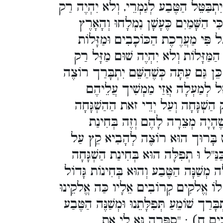
תְבַּטֵּל הַטֶּבַע לְגַמְרֵי, וְלא יִהְיֶה רַק
 הַשָּׁמַיִם כֶּעָשָׁן נִמְלָחוּ וְהָאָרֶץ
עַל פִּי מַעֲרֶכֶת הַכּוֹכָבִים וּמַזָּלוֹת
כָּל הַמַּזָּלוֹת וְלא יִהְיֶה שׁוּם מַזָּל רַק
ֵּן גַּם עַתָּה כְּשֶׁהַשֵּׁם יִתְבָּרַך רוֹצֶה
ָאֵל לְמַעְלָה אֲזַי מַמְשִׁיך עֲלֵיהֶם
הַשְׁגָּחָה וְעַל יְדֵי זאת הַהַשְׁגָּחָה
שֶׁהָיָה מְצֵרָה לָהֶם וְזֶה בְּחִינַת
וֹשׁ בָּרוּך הוּא רוֹצֶה לְהָבִיא קֵץ עַל
נַּ"ל וּ תְפִלָּה הוּא בְּחִינַת הַשְׁגָּחָה
ה מְשַׁנָּה הַטֶּבַע וְהוּא בְּחִינוֹת גָּדוֹל
 לוֹ אֱלקִים קְרוֹבִים אֵלָיו כַּה אֱלקֵינוּ
ְבָּרַך שׁוֹמֵעַ תְּפִלָּתֵנוּ וּמְשַׁנֶּה הַטֶּבַע
לָכִים ח) : "סַפְּרָה נָּא לִי אֶת