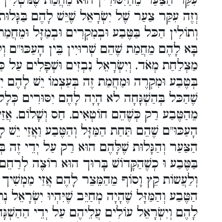
עִקַּר הַצַּעַר מֵהַיִּסּוּרִין הוּא מֵחֲמַת שֶׁנּוֹטְלִין מִמֶּ
וְזֶה עִקַּר צַעַר שֶׁל יִשְׂרָאֵל שֶׁיֵּשׁ לָהֶם בַּגָּלו
וְתוֹלִין הַכּל בַּטֶּבַע וּבְמִקְרִים וּבְמַזָּל וּמֵחֲמַת 
בָּא לָהֶם מֵחֲמַת שֶׁהֵם שְׁרוּיִין בֵּין הָעַכּוּ"ם וְ
מַצְלַחַת מְאֹד, וְיִשְׂרָאֵל נִבְזִים וּשְׁפָלִים עַל 
בְּטֶבַע וּמִקְרֶה וּמַחֲמַת זֶה בְּעַצְמוֹ יֵשׁ לָהֶם יִ
שֶׁהַכּל בְּהַשְׁגָּחָה לא הָיָה לָהֶם יִסּוּרִים כְּלָל
מֵהַטֶּבַע רַק כְּשֶׁהֵם חוֹטְאִים, חַס וְשָׁלוֹם, אֲזַי
הָעַכּוּ"ם שֶׁהֵם תַּחַת הַמַּזָּל וְהַטֶּבַע וַאֲזַי יֵשׁ 
הַצַּעַר וְהַגָּלוּת שֶׁלָּהֶם הוּא רַק עַל יְדֵי זֶה בְּ
בַּטֶּבַע וּ כְשֶׁהַקָּדוֹשׁ בָּרוּך הוּא רוֹצֶה לְרַחֵם 
וְלַעֲשוֹת קֵץ וָסוֹף מֵהַמֵּצֵר לָהֶם אֲזַי מַמְשִׁיך עֲל
הַטֶּבַע וְהַמַּזָּל שֶׁהָיָה מְחַיֵּב שֶׁיִּהְיוּ יִשְׂרָאֵל 
לָהֶם וְיִשְׂרָאֵל עוֹלִים עֲלֵיהֶם עַל יְדֵי הַהַשְׁגָּ