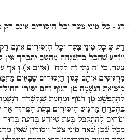
רנ - כל מיני צער וכל היסורים אינם רק
דַּע שֶׁ כָּל מִינֵי צַעַר וְכָל הַיִּסּוּרִים אֵינָם רַק מ
וְיוֹדֵעַ שֶׁהַכּל בְּהַשְׁגָּחָה מֵהַשֵּׁם יִתְבָּרַך אֵין לו
צַעַר, כִּי "ה נָתַן וַה לָקַח" (אִיּוֹב א) וְ אַף עַל פִּ
מַרְגִּישִׁים אוֹתָם כְּגוֹן הַיִּסּוּרִים שֶׁבָּאִים מֵחֲמַת
מִיצִיאַת הַנְּשָׁמָה מִן הַגּוּף וְהֵם יִסּוּרֵי הַחוֹלֶה
לְהִתְפַּשֵּׁט מִן הַגּוּף וּמֵחֲמַת שֶׁנִּקְשְׁרָה הַנְּשָׁמָ
בְּהֶכְרֵחַ מַרְגִּישׁ הַיִּסּוּרִים בְּעֵת הַפֵּרוּד אַף 
וְנוֹחִים לְהִתְקַבֵּל בְּעֵת שֶׁיּוֹדֵעַ בְּדַעַת בָּרוּר שֶ
מִכָּל שֶׁכֵּן שְׁאָר מִינֵי צַעַר וְיִסּוּרִין שֶׁאֵין מַרְגִּי