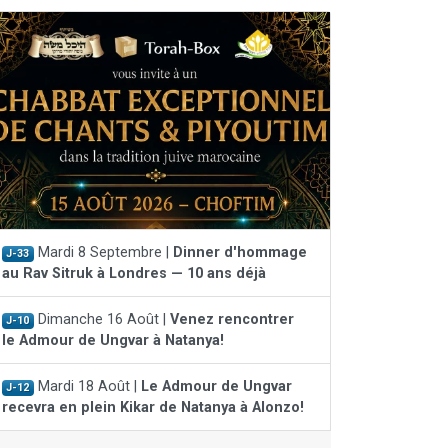
Mardi 8 Septembre |
Dinner d'hommage
J-33
au Rav Sitruk à Londres — 10 ans déjà
Dimanche 16 Août |
Venez rencontrer
J-10
le Admour de Ungvar à Natanya!
Mardi 18 Août |
Le Admour de Ungvar
J-12
recevra en plein Kikar de Natanya à Alonzo!