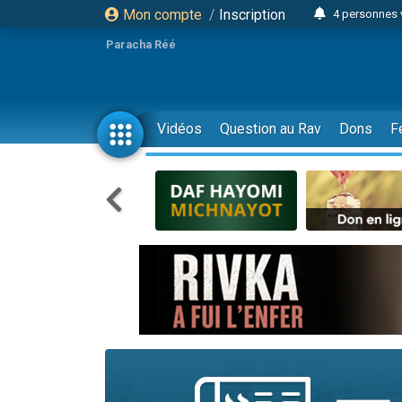
Mon compte
/
Inscription
4 personnes 
3 personnes 
Paracha Réé
Odaya vient 
3 personn
3 personn
Vidéos
Question au Rav
Dons
F
13 personnes
2 personnes 
30 perso
Il reste 
12 nouve
3 personnes 
2 personnes 
3 personnes 
2 nouvel
8 personn