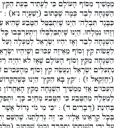
מַמְשִׁיך מִסּוֹף הָעוֹלָם כִּי לֶעָתִיד בְּעֵת הַקֵּץ יִ
הַשְׁגָּחָה לְבַד כְּמָה שֶׁכָּתוּב (יְשַׁעְיָה נ"א) : "כִּי
כַּבֶּגֶד תִּבְלֶה" הַיְנוּ שֶׁיִּתְבַּטֵּל הַטֶּבַע שֶׁהִיא 
וְזֶהוּ נִמְלָחוּ, הַיְנוּ שֶׁיִּתְבַּלְבְּלוּ וְיִתְעַרְבְּבוּ 
הַשְׁגָּחָה לְבַד וְאָז יִהְיוּ יִשְׂרָאֵל לְמַעְלָה וְעַל כ
לַעֲשׂוֹת קֵץ וְסוֹף מֵאֵיזֶה עַכּוּ"ם וְשֶׁיִּהְיוּ יִשְׂר
הַשְׁגָּחָה מִקֵּץ וְסוֹף הָעוֹלָם שֶׁאָז לא יִהְיֶה רַק 
נִתְעַלִּים יִשְׂרָאֵל וְנַעֲשֵׂה קֵץ וְסוֹף מֵהָעַכּוּ"ם 
(יְחֶזְקֵאל ז) : "קֵץ בָּא הַקֵּץ" הַיְנוּ כְּשֶׁהַקָּד
הָעַכּוּ"ם אֲזַי מַמְשִׁיך הַשְׁגָּחָה מִקֵּץ הָאַחֲרוֹן כַּ
לְמַעְלָה מֵהַטֶּבַע כִּי הַטֶּבַע מְחַיֵּב כָּך, וּתְפִלָּ
בְּחִינַת (דְּבָרִים ד) : "כִּי מִי גוֹי גָּדוֹל אֲשֶׁר
בְּכָל קָרְאֵינוּ אֵלָיו" כִּי זֶה גְּדֻלָּתֵנוּ, שֶׁהַשֵּׁם יִת
עַל יְדֵי הַשְׁגָּחָתוֹ יִתְבָּרַך וּכְמוֹ שֶׁכָּתוּב (מְ