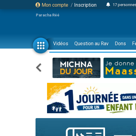
Mon compte
/
Inscription
17 personnes
Il reste 
Paracha Réé
23 person
Eva vient de
4 personnes 
Vidéos
Question au Rav
Dons
F
3 personnes 
Odaya vient 
3 personn
2 personnes 
13 personnes
Il reste 
30 perso
12 nouve
3 personnes 
2 personnes 