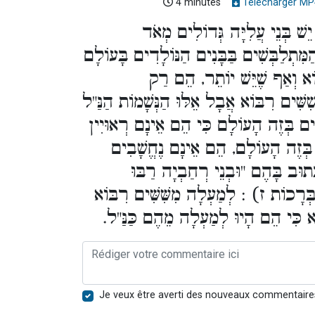
4 minutes
Télécharger MP
ֵשׁ בְּנֵי עֲלִיָּה גְּדוֹלִים מְאֹד
ִּתְלַבְּשִׁים בַּבָּנִים הַנּוֹלָדִים בָּעוֹלָם
ֹא וְאַף שֶׁיֵּשׁ יוֹתֵר, הֵם רַק
ִּׁים רִבּוֹא אֲבָל אֵלּוּ הַנְּשָׁמוֹת הַנַּ"ל
ִׁים בְּזֶה הָעוֹלָם כִּי הֵם אֵינָם רְאוּיִין
ין בְּזֶה הָעוֹלָם, הֵם אֵינָם נֶחֱשָׁבִים
ּתוּב בָּהֶם "וּבְנֵי רְחַבְיָה רַבּוּ
ְּרָכוֹת ז) : לְמַעְלָה מִשִּׁשִּׁים רִבּוֹא
וֹא כִּי הֵם הָיוּ לְמַעְלָה מֵהֶם כַּנַּ"ל
Je veux être averti des nouveaux commentaire