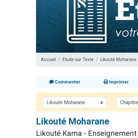
3 personnes 
2 nouvel
8 personn
Nouvelle émis
4 personnes 
Accueil
Etude sur Texte
Likouté Moharane
Commenter
Imprimer
Likouté Moharane
Likouté Kama - Enseignement