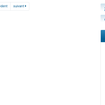
édent
suivant