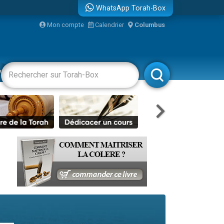
WhatsApp Torah-Box
Mon compte
Calendrier
Columbus
bre
vertissements
Livres
Rabbanim