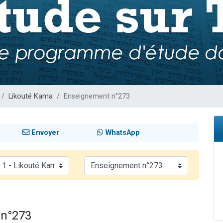
viennent de nous rejoindre sur WhatsApp
les musiques dans Torah-Box Music
es viennent de faire un don pour Tsédaka : pauvres d'Israel
sion radio : Visions de grandeur n°104 : Le Chabbath et le Birkat Hamazone à 
viennent de nous rejoindre sur WhatsApp
Likouté Kama
Enseignement n°273
Envoyer
WhatsApp
 n°273