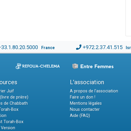
+33.1.80.20.5000
+972.2.37.41.515
France
Is
ources
L'association
ier Juif
A propos de l'association
(livre de prière)
Faire un don !
es de Chabbath
Mentions légales
 Torah-Box
Nous contacter
tion
Aide (FAQ)
t Torah-Box
 Version