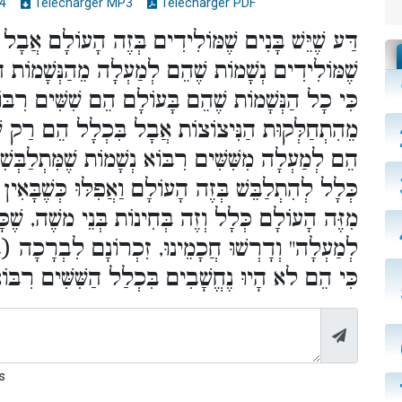
4
Télécharger MP3
Télécharger PDF
דַּע שֶׁיֵּשׁ בָּנִים שֶׁמּוֹלִידִים בְּזֶה הָעוֹלָם אֲבָל י
שֶׁמּוֹלִידִים נְשָׁמוֹת שֶׁהֵם לְמַעְלָה מֵהַנְּשָׁמוֹת הַמ
כִּי כָל הַנְּשָׁמוֹת שֶׁהֵם בָּעוֹלָם הֵם שִׁשִּׁים רִבּו
מֵהִתְחַלְּקוּת הַנִּיצוֹצוֹת אֲבָל בִּכְלָל הֵם רַק שִׁש
הֵם לְמַעְלָה מִשִּׁשִּׁים רִבּוֹא נְשָׁמוֹת שֶׁמִּתְלַבְּש
כְּלָל לְהִתְלַבֵּשׁ בְּזֶה הָעוֹלָם וַאֲפִלּוּ כְּשֶׁבָּאִ
מִזֶּה הָעוֹלָם כְּלָל וְזֶה בְּחִינוֹת בְּנֵי משֶׁה, שֶׁכָ
לְמַעְלָה" וְדָרְשׁוּ חֲכָמֵינוּ, זִכְרוֹנָם לִבְרָכָה (ב
כִּי הֵם לא הָיוּ נֶחֱשָׁבִים בִּכְלַל הַשִּׁשִּׁים רִבּ.
s