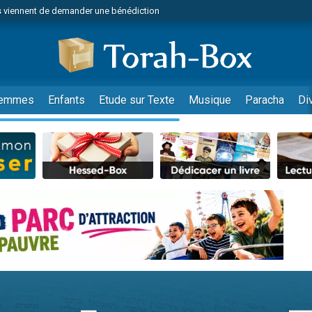
 viennent de demander une bénédiction
49 places pour étudier en groupe sur Zoom
nes viennent de faire un don pour Diane, 80 ans, dans un appartement insalu
 donner son Maasser
viennent de nous rejoindre sur WhatsApp
emmes
Enfants
Etude sur Texte
Musique
Paracha
Di
viennent de nous rejoindre sur WhatsApp
de donner son Maasser
es viennent de faire un don pour 5 jours de vacances aux Orphelins
viennent de nous rejoindre sur WhatsApp
 viennent de demander une bénédiction
49 places pour étudier en groupe sur Zoom
nnes viennent de faire un don pour Sauvez la jambe de Yohan
lles musiques dans Torah-Box Music
viennent de nous rejoindre sur WhatsApp
viennent de nous rejoindre sur WhatsApp