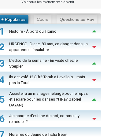
Voir tous les événements à venir
+ Populaires
Cours
Questions au Rav
1
Histoire - À bord du Titanic
2
URGENCE - Diane, 80 ans, en danger dans un
appartement insalubre
3
L'édito de la semaine - En visite chez le
Steipler
4
Ils ont volé 12 Sifré Torah à Levallois… mais
pas la Torah
Assister à un mariage mélangé pour le repas
5
et séparé pour les danses ?! (Rav Gabriel
DAYAN)
6
Je manque d'estime de moi, comment y
remédier ?
7
Horaires du Jeûne de Ticha Béav