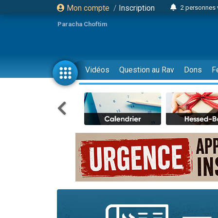
Mon compte
/
Inscription
2 personnes 
Lisbel Esthe
Paracha Choftim
3 person
2 personn
3 personnes 
Vidéos
Question au Rav
Dons
F
11 personnes
3 personn
Il reste 
2 personnes 
29 personnes
Il reste 
2 personnes 
6 personnes 
4 personn
2 personn