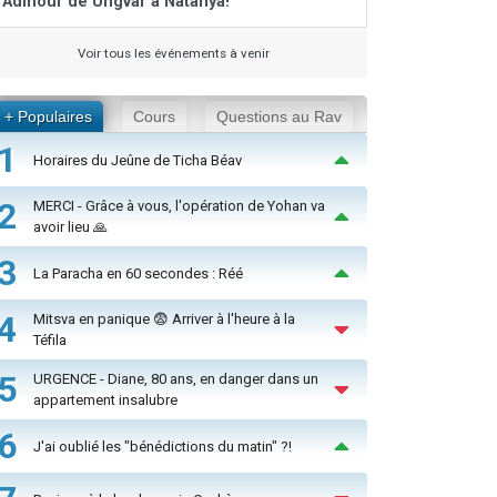
Admour de Ungvar à Natanya!
Voir tous les événements à venir
+ Populaires
Cours
Questions au Rav
1
Horaires du Jeûne de Ticha Béav
2
MERCI - Grâce à vous, l'opération de Yohan va
avoir lieu 🙏
3
La Paracha en 60 secondes : Réé
4
Mitsva en panique 😨 Arriver à l'heure à la
Téfila
5
URGENCE - Diane, 80 ans, en danger dans un
appartement insalubre
6
J'ai oublié les "bénédictions du matin" ?!