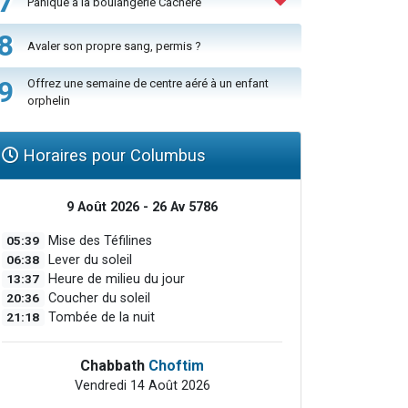
7
Panique à la boulangerie Cachère
8
Avaler son propre sang, permis ?
9
Offrez une semaine de centre aéré à un enfant
orphelin
Horaires pour Columbus
9 Août 2026 - 26 Av 5786
05:39
Mise des Téfilines
06:38
Lever du soleil
13:37
Heure de milieu du jour
20:36
Coucher du soleil
21:18
Tombée de la nuit
Chabbath
Choftim
Vendredi 14 Août 2026