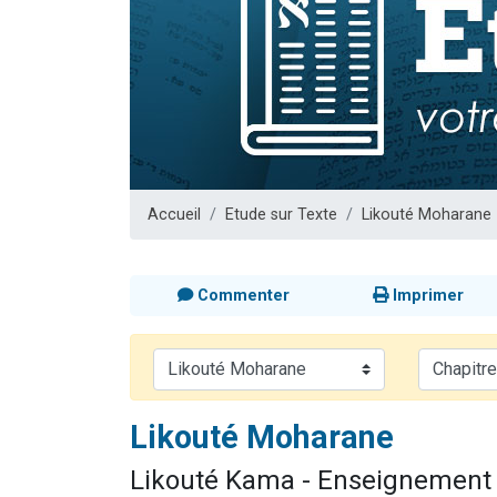
17 personnes
4 personnes 
Il reste 
Eva vient de
Eli vient de 
Accueil
Etude sur Texte
Likouté Moharane
Commenter
Imprimer
Likouté Moharane
Likouté Kama - Enseignement