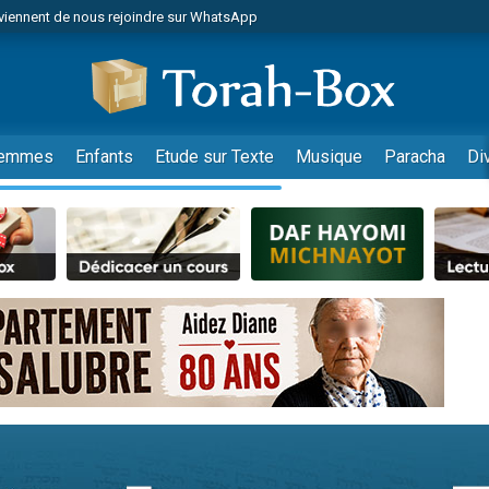
viennent de nous rejoindre sur WhatsApp
r vient de donner son Maasser
nes viennent de faire un don pour Événements Torah-Box
es viennent de faire un don pour Tsédaka : pauvres d'Israel
viennent de nous rejoindre sur WhatsApp
emmes
Enfants
Etude sur Texte
Musique
Paracha
Di
 viennent de demander une bénédiction
es viennent de faire un don pour Diane, 80 ans, dans un appartement insalub
49 places pour étudier en groupe sur Zoom
viennent de nous rejoindre sur WhatsApp
 viennent de demander une bénédiction
49 places pour étudier en groupe sur Zoom
viennent de nous rejoindre sur WhatsApp
viennent de nous rejoindre sur WhatsApp
es viennent de faire un don pour Reloger Rivka, 6 enfants, victime de violences
es viennent de faire un don pour 1 Journée de Vacances Pour les Enfants