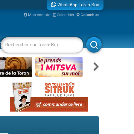
WhatsApp Torah-Box
Mon compte
Calendrier
Columbus
vertissements
Livres
Rabbanim
re
...