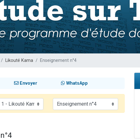
 viennent de demander une bénédiction
viennent de nous rejoindre sur WhatsApp
49 places pour étudier en groupe sur Zoom
 donner son Maasser
donner son Maasser
Likouté Kama
Enseignement n°4
Envoyer
WhatsApp
 n°4