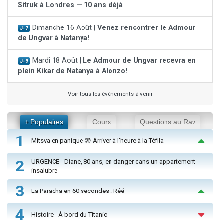
Sitruk à Londres — 10 ans déjà
Dimanche 16 Août |
Venez rencontrer le Admour
J-7
de Ungvar à Natanya!
Mardi 18 Août |
Le Admour de Ungvar recevra en
J-9
plein Kikar de Natanya à Alonzo!
Voir tous les événements à venir
+ Populaires
Cours
Questions au Rav
1
Mitsva en panique 😨 Arriver à l'heure à la Téfila
2
URGENCE - Diane, 80 ans, en danger dans un appartement
insalubre
3
La Paracha en 60 secondes : Réé
4
Histoire - À bord du Titanic