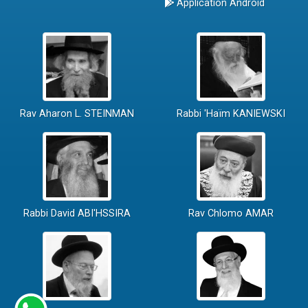
Application Android
Rav Aharon L. STEINMAN
Rabbi 'Haïm KANIEWSKI
Rabbi David ABI'HSSIRA
Rav Chlomo AMAR