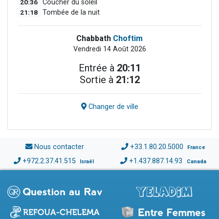
20:36
Coucher du soleil
21:18
Tombée de la nuit
Chabbath
Choftim
Vendredi 14 Août 2026
Entrée à
20:11
Sortie à
21:12
Changer de ville
Nous contacter
+33.1.80.20.5000
France
+972.2.37.41.515
+1.437.887.14.93
Israël
Canada