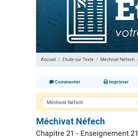
13 personnes
30 perso
Il reste 
12 nouve
29 personnes
Accueil
Etude sur Texte
Méchivat Néfech
Commenter
Imprimer
Méchivat Néfech
Chapitre 21 - Enseignement 2