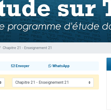
 viennent de demander une bénédiction
nnes viennent de faire un don pour Sauvez la jambe de Yohan
49 places pour étudier en groupe sur Zoom
lles musiques dans Torah-Box Music
 viennent de demander une bénédiction
Chapitre 21 - Enseignement 21
Envoyer
WhatsApp
1