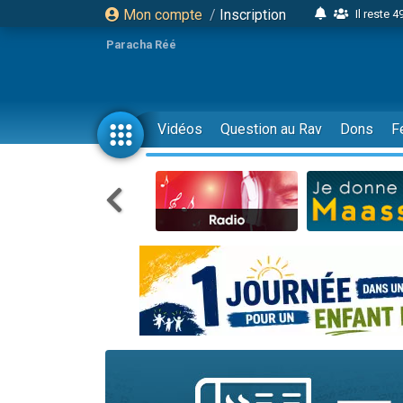
Mon compte
/
Inscription
Il reste 
16 person
Paracha Réé
2 personnes 
6 personnes 
4 personn
Vidéos
Question au Rav
Dons
F
2 personn
17 personnes
4 personnes 
Il reste 
Eva vient de
4 personnes 
3 personnes 
Odaya vient 
3 personn
2 personnes 