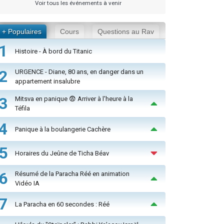
Voir tous les événements à venir
+ Populaires
Cours
Questions au Rav
1
Histoire - À bord du Titanic
2
URGENCE - Diane, 80 ans, en danger dans un
appartement insalubre
3
Mitsva en panique 😨 Arriver à l'heure à la
Téfila
4
Panique à la boulangerie Cachère
5
Horaires du Jeûne de Ticha Béav
6
Résumé de la Paracha Réé en animation
Vidéo IA
7
La Paracha en 60 secondes : Réé