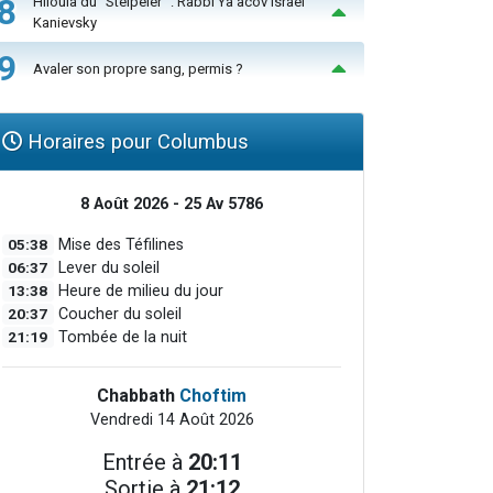
8
Hiloula du "Steïpeler" : Rabbi Ya’acov Israël
Kanievsky
9
Avaler son propre sang, permis ?
Horaires pour Columbus
8 Août 2026 - 25 Av 5786
05:38
Mise des Téfilines
06:37
Lever du soleil
13:38
Heure de milieu du jour
20:37
Coucher du soleil
21:19
Tombée de la nuit
Chabbath
Choftim
Vendredi 14 Août 2026
Entrée à
20:11
Sortie à
21:12