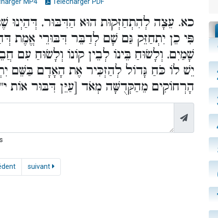
charger MP4
Télécharger PDF
כא. עֵצָה לְהִתְחַזְּקוּת הוּא הַדִּבּוּר, דְּהַיְנוּ שֶׁ
פִּי כֵן יִתְחַזֵּק גַּם שָׁם לְדַבֵּר דִּבּוּרֵי אֱמֶת דְּהַי
שָׁמַיִם, וְלָשׂוּחַ בֵּינוֹ לְבֵין קוֹנוֹ וְלָשׂוּחַ עִם חֲבֵ
יֵשׁ לוֹ כֹּחַ גָּדוֹל לְהַזְכִּיר אֶת הָאָדָם בַּשֵּׁם יִתְב
הָרְחוֹקִים מֵהַקְּדֻשָּׁה מְאֹד [עַיֵּן דִּבּוּר אוֹ)
s
édent
suivant