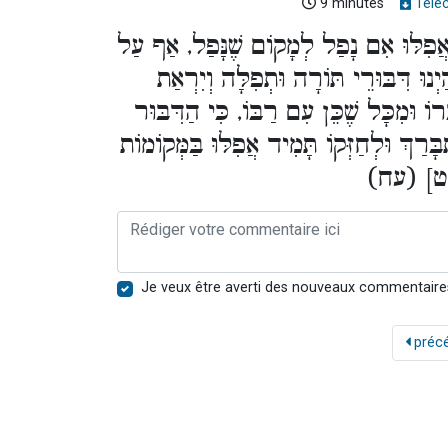
9 minutes
Télé
אֲפִלּוּ אִם נָפַל לְמָקוֹם שֶׁנָּפַל, אַף עַל
ְנוּ דִּבּוּרֵי תּוֹרָה וּתְפִלָּה וְיִרְאַת
רוֹ וּמִכָּל שֶׁכֵּן עִם רַבּוֹ, כִּי הַדִּבּוּר
ָּרַךְ וּלְחַזְּקוֹ תָּמִיד אֲפִלּוּ בַּמְּקוֹמוֹת
ת י"ט] (עח
Je veux être averti des nouveaux commentaire
préc