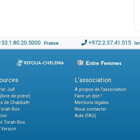
+33.1.80.20.5000
+972.2.37.41.515
France
Is
ources
L'association
ier Juif
A propos de l'association
(livre de prière)
Faire un don !
es de Chabbath
Mentions légales
 Torah-Box
Nous contacter
tion
Aide (FAQ)
t Torah-Box
 Version