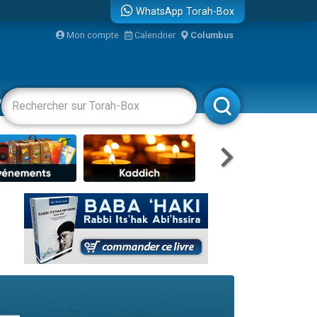
WhatsApp Torah-Box
bre
Mon compte
Calendrier
Columbus
...
vertissements
Livres
Rabbanim