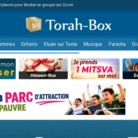
49 places pour étudier en groupe sur Zoom
nes viennent de faire un don pour Diane, 80 ans, dans un appartement insalu
viennent de nous rejoindre sur WhatsApp
viennent de nous rejoindre sur WhatsApp
es viennent de faire un don pour Reloger Rivka, 6 enfants, victime de violences
emmes
Enfants
Etude sur Texte
Musique
Paracha
Di
es viennent de faire un don pour 1 Journée de Vacances Pour les Enfants
 viennent de demander une bénédiction
viennent de nous rejoindre sur WhatsApp
49 places pour étudier en groupe sur Zoom
 donner son Maasser
viennent de nous rejoindre sur WhatsApp
viennent de nous rejoindre sur WhatsApp
de donner son Maasser
es viennent de faire un don pour 5 jours de vacances aux Orphelins
viennent de nous rejoindre sur WhatsApp