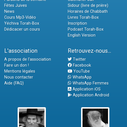
Fêtes Juives
Sidour (livre de prière)
News
Horaires de Chabbath
Cours Mp3-Vidéo
Livres Torah-Box
Yéchiva Torah-Box
Inscription
Dédicacer un cours
Podcast Torah-Box
English Version
L'association
Retrouvez-nous...
A propos de l'association
Twitter
Faire un don !
Facebook
Mentions légales
YouTube
Nous contacter
WhatsApp
Aide (FAQ)
WhatsApp Femmes
Application iOS
Application Android