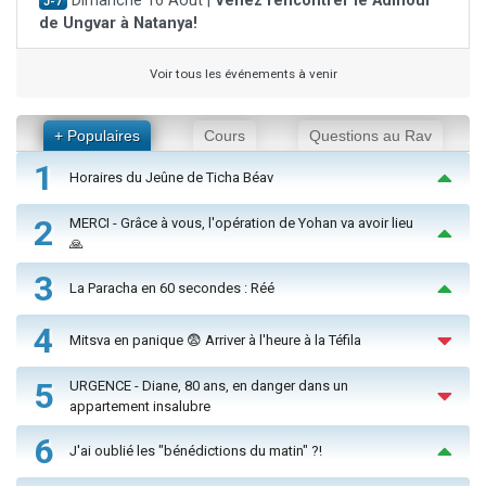
Dimanche 16 Août |
Venez rencontrer le Admour
J-7
de Ungvar à Natanya!
Voir tous les événements à venir
+ Populaires
Cours
Questions au Rav
1
Horaires du Jeûne de Ticha Béav
2
MERCI - Grâce à vous, l'opération de Yohan va avoir lieu
🙏
3
La Paracha en 60 secondes : Réé
4
Mitsva en panique 😨 Arriver à l'heure à la Téfila
5
URGENCE - Diane, 80 ans, en danger dans un
appartement insalubre
6
J'ai oublié les "bénédictions du matin" ?!