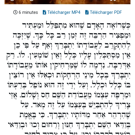
6 minutes
Télécharger MP4
Télécharger PDF
כְּשֶׁרוֹאֶה הָאָדָם שֶׁהוּא מִתְפַּלֵּל וּמַעְתִּיר
וּמַפְצִיר הַרְבֵּה זֶה זְמַן רַב כָּל כָּךְ, שֶׁיִּזְכֶּה
לְהִתְקָרֵב לַעֲבוֹדָתוֹ יִתְבָּרַךְ וְאַף עַל פִּי כֵן
אֵין מִסְתַּכְּלִין עָלָיו כְּלָל וְאֵין שׁוֹמְעִין. לוֹ, רַק
אַדְּרַבָּה, נִדְמֶה לוֹ שֶׁמַּרְחִיקִין אוֹתוֹ מֵעֲבוֹדָתוֹ
יִתְבָּרַךְ בְּכָל מִינֵי הַרְחָקוֹת וּכְאִלּוּ אֵין רוֹצִין
בּוֹ כְּלָל וּכְלָל, וְעַל יְדֵי זֶה הוּא נוֹפֵל בְּדַעְתּוֹ
וּמַרְפֶּה עַצְמוֹ מֵעֲבוֹדַת הַשֵּׁם חַס וְשָׁלוֹם, אֲזַי
צָרִיךְ לְהִתְבַּיֵּשׁ בְּעַצְמוֹ עַל זֶה מְאד, עַל
שֶׁהִרְהֵר אַחַר מִדּוֹתָיו יִתְבָּרַךְ, כִּי בֶּאֱמֶת
בְּוַדַּאי הַשֵּׁם יִתְבָּרַךְ חַנּוּן וְרַחוּם וְכוּ' וּבְוַדַּאי
רוֹצֶה לְקָרְבוֹ וְכוּ', עַל כֵּן צָרִיךְ לַחֲזר