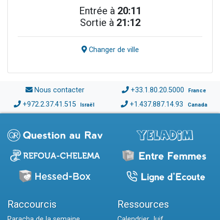
Entrée à
20:11
Sortie à
21:12
Changer de ville
Nous contacter
+33.1.80.20.5000
France
+972.2.37.41.515
+1.437.887.14.93
Israël
Canada
Raccourcis
Ressources
Paracha de la semaine
Calendrier Juif