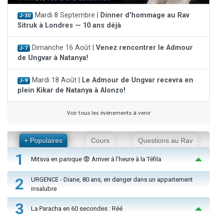
Mardi 8 Septembre |
Dinner d'hommage au Rav
J-30
Sitruk à Londres — 10 ans déjà
Dimanche 16 Août |
Venez rencontrer le Admour
J-7
de Ungvar à Natanya!
Mardi 18 Août |
Le Admour de Ungvar recevra en
J-9
plein Kikar de Natanya à Alonzo!
Voir tous les événements à venir
+ Populaires
Cours
Questions au Rav
1
Mitsva en panique 😨 Arriver à l'heure à la Téfila
2
URGENCE - Diane, 80 ans, en danger dans un appartement
insalubre
3
La Paracha en 60 secondes : Réé