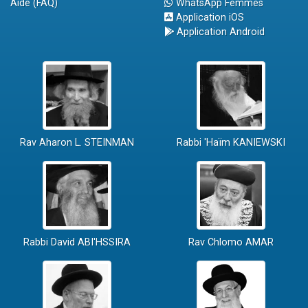
Aide (FAQ)
WhatsApp Femmes
Application iOS
Application Android
Rav Aharon L. STEINMAN
Rabbi 'Haïm KANIEWSKI
Rabbi David ABI'HSSIRA
Rav Chlomo AMAR