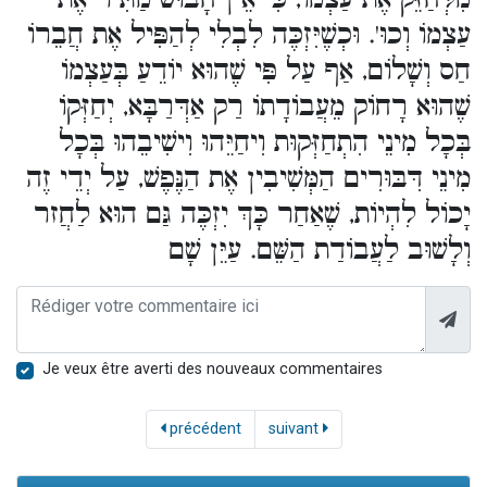
עַצְמוֹ וְכוּ'. וּכְשֶׁיִּזְכֶּה לִבְלִי לְהַפִּיל אֶת חֲבֵרוֹ
חַס וְשָׁלוֹם, אַף עַל פִּי שֶׁהוּא יוֹדֵעַ בְּעַצְמוֹ
שֶׁהוּא רָחוֹק מֵעֲבוֹדָתוֹ רַק אַדְּרַבָּא, יְחַזְּקוֹ
בְּכָל מִינֵי הִתְחַזְּקוּת וִיחַיֵּהוּ וִישִׁיבֵהוּ בְּכָל
מִינֵי דִּבּוּרִים הַמְּשִׁיבִין אֶת הַנֶּפֶשׁ, עַל יְדֵי זֶה
יָכוֹל לִהְיוֹת, שֶׁאַחַר כָּךְ יִזְכֶּה גַּם הוּא לַחֲזר
וְלָשׁוּב לַעֲבוֹדַת הַשֵּׁם. עַיֵּן שָׁם
Je veux être averti des nouveaux commentaires
précédent
suivant