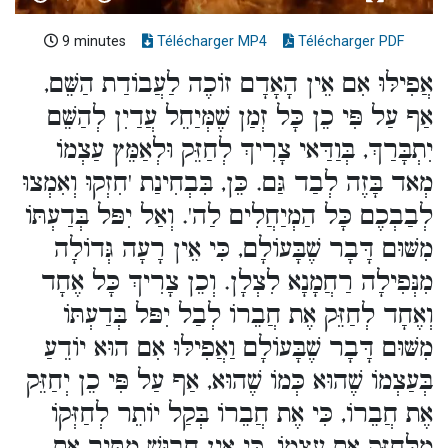
9 minutes
Télécharger MP4
Télécharger PDF
אֲפִילּוּ אִם אֵין הָאָדָם זוֹכֶה לַעֲבוֹדַת הַשֵּׁם,
אַף עַל פִּי כֵן כָּל זְמַן שֶׁמְּיַחֵל עֲדַיִן לְהַשֵּׁם
יִתְבָּרַךְ, בְּוַדַּאי צָרִיךְ לְחַזֵּק וּלְאַמֵּץ עַצְמוֹ
מְאד בָּזֶה לְבַד גַּם. כֵּן, בִּבְחִינַת 'חִזְקוּ וְאִמְצוּ
לְבַבְכֶם כָּל הַמְיַחֲלִים לַה'. וְאַל יִפּל בְּדַעְתּוֹ
מִשּׁוּם דָּבָר שֶׁבָּעוֹלָם, כִּי אֵין רָעָה גְּדוֹלָה
מִנְּפִילָה רַחֲמָנָא לִצְלָן. וְכֵן צָרִיךְ כָּל אֶחָד
וְאֶחָד לְחַזֵּק אֶת חֲבֵרוֹ לְבַל יִפּל בְּדַעְתּוֹ
מִשּׁוּם דָּבָר שֶׁבָּעוֹלָם וַאֲפִילּוּ אִם הוּא יוֹדֵעַ
בְּעַצְמוֹ שֶׁהוּא כְּמוֹ שֶׁהוּא, אַף עַל פִּי כֵן יְחַזֵּק
אֶת חֲבֵרוֹ, כִּי אֶת חֲבֵרוֹ בְּקַל יוֹתֵר לְחַזְּקוֹ
מִלְּחַזֵּק אֶת עַצְמוֹ, כִּי אֵין חָבוּשׁ מַתִּיר אֶת